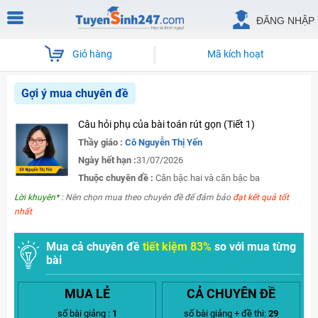
ĐĂNG NHẬP
Giỏ hàng
Mã kích hoạt
Gợi ý mua chuyên đề
Câu hỏi phụ của bài toán rút gọn (Tiết 1)
Thầy giáo :
Cô Nguyễn Thị Yến
Ngày hết hạn :
31/07/2026
Thuộc chuyên đề :
Căn bậc hai và căn bậc ba
Lời khuyên*
: Nên chọn mua theo chuyên đề để đảm bảo
đạt kết quả tốt
nhất
Mua cả chuyên đề
tiết kiệm 83%
so với mua từng
bài
MUA LẺ
CẢ CHUYÊN ĐỀ
số bài giảng :
1
số bài giảng + đề thi:
29