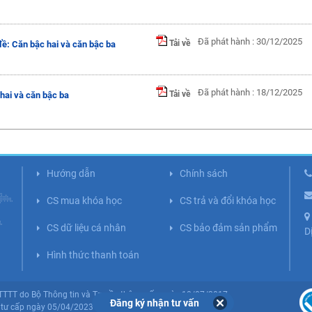
Đã phát hành : 30/12/2025
Tải về
đề: Căn bậc hai và căn bậc ba
Đã phát hành : 18/12/2025
Tải về
hai và căn bậc ba
Hướng dẫn
Chính sách
CS mua khóa học
CS trả và đổi khóa học
CS dữ liệu cá nhân
CS bảo đảm sản phẩm
D
Hình thức thanh toán
BTTTT do Bộ Thông tin và Truyền thông cấp ngày 10/07/2017.
Đăng ký nhận tư vấn
tư cấp ngày 05/04/2023 (Lần 5).