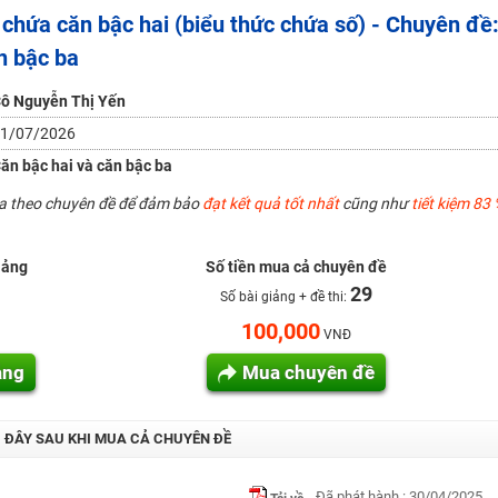
 chứa căn bậc hai (biểu thức chứa số) - Chuyên đề
n bậc ba
H ít nhất 25 điểm
 Tuyensinh247 (Từ 16-18/07/2025)
ô Nguyễn Thị Yến
1/07/2026
ăn bậc hai và căn bậc ba
năm 2018
ua theo chuyên đề để đảm bảo
đạt kết quả tốt nhất
cũng như
tiết kiệm 83 
g lai!
 viên giỏi và nổi tiếng
iảng
Số tiền mua cả chuyên đề
29
Số bài giảng + đề thi:
100,000
VNĐ
ảng
Mua chuyên đề
I ĐÂY SAU KHI MUA CẢ CHUYÊN ĐỀ
Đã phát hành : 30/04/2025