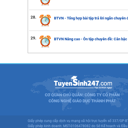
28.
BTVN - Tổng hợp bài tập trả lời ngắn chuyên 
29.
BTVN Nâng cao - Ôn tập chuyên đề: Căn bậc 
CƠ QUAN CHỦ QUẢN: CÔNG TY CỔ PHẦN
CÔNG NGHỆ GIÁO DỤC THÀNH PHÁT
Giấy phép cung cấp dịch vụ mạng xã hội trực tuyến số 337/GP-
Giấy phép kinh doanh: MST-0106478082 do Sở Kế hoạch và Đầu 