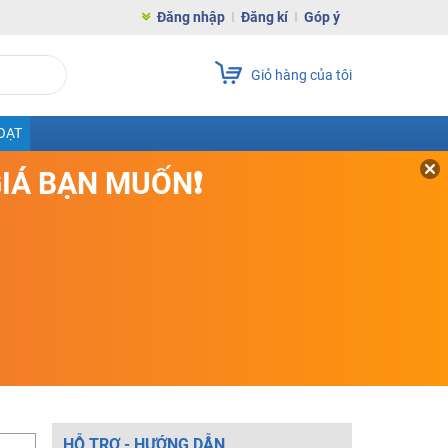
Đăng nhập
Đăng kí
Góp ý
Giỏ hàng của tôi
OẠT
GIÁ BẠN MUỐN❗
HỖ TRỢ - HƯỚNG DẪN