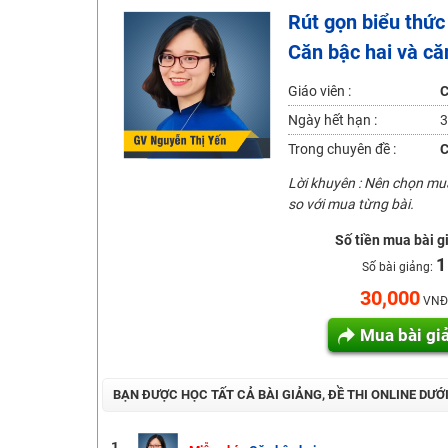
Rút gọn biểu thức
Học online lớp 2 với thầy cô giáo giỏi, nổi tiếng
Căn bậc hai và că
2K6! Lộ Trình Sun 2024 - Ba bước luyện thi TN THPT - Đ
Hot! Lễ hội đồng giá 449K - 499K toàn bộ khoá học tại
Giáo viên :
C
Khuyến Mãi Khoá Học 1K Chỉ Từ 11-13/09/2024
Ngày hết hạn :
3
Đồng giá khóa học 499K - 399K (13/11-15/11)
Trong chuyên đề :
C
Khai giảng các khóa lớp 9 Toán - Lý - Hóa - Văn - Anh 
Lời khuyên : Nên chọn m
so với mua từng bài.
Khai giảng khóa Ngữ văn 7 - xây nền vững chắc cho tươn
Luyện thi vào lớp 10 môn Toán, Văn, Hóa, Anh, Lý với giáo
Số tiền mua bài g
1
Số bài giảng:
30,000
VNĐ
Mua bài gi
BẠN ĐƯỢC HỌC TẤT CẢ BÀI GIẢNG, ĐỀ THI ONLINE DƯỚ
1.