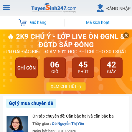
ĐĂNG NHẬP
Giỏ hàng
Mã kích hoạt
🔥 2K9 CHÚ Ý - LỚP LIVE ÔN ĐGNL &
ĐGTD SẮP ĐÓNG
ƯU ĐÃI ĐẶC BIỆT - GIẢM 50% HỌC PHÍ CHỈ CHO 300 SUẤT
06
45
41
CHỈ CÒN
GIỜ
PHÚT
GIÂY
XEM CHI TIẾT
Gợi ý mua chuyên đề
Ôn tập chuyên đề: Căn bậc hai và căn bậc ba
Thầy giáo :
Cô Nguyễn Thị Yến
Ngày hết hạn :
31/07/2026