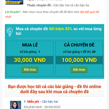
Thuộc chuyên đề :
Căn bậc hai và căn bậc ba
Lời khuyên*
: Nên chọn mua theo chuyên đề để đảm bảo
đạt kết quả tốt
nhất
Mua cả chuyên đề
tiết kiệm 83%
so với mua từng
bài
MUA LẺ
CẢ CHUYÊN ĐỀ
số bài giảng :
1
số bài giảng + đề thi:
29
30,000 VNĐ
100,000 VNĐ
Đặt mua
Đặt mua
Bạn được học tất cả các bài giảng - đề thi online
dưới đây sau khi mua cả chuyên đề
1.
Miễn phí -
Căn bậc hai
Đã phát hành : 30/04/2025