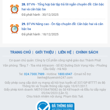
28.
BTVN - Tổng hợp bài tập trả lời ngắn chuyên đề: Căn bậc
hai và căn bậc ba
Đã phát hành : 30/12/2025
29.
BTVN Nâng cao - Ôn tập chuyên đề: Căn bậc hai và căn
bậc ba
Đã phát hành : 18/12/2025
TRANG CHỦ
GIỚI THIỆU
LIÊN HỆ
CHÍNH SÁCH
Cơ quan chủ quản: Công ty Cổ phần công nghệ giáo dục Thành Phát
Văn phòng: Tầng 7 - Tòa nhà Intracom - Số 82 Đường Dịch Vọng Hậu - Phường
Cầu Giấy - Hà Nội
Tel:
024.7300.7989
- Hotline:
1800.6947
- Email hỗ trợ:
lienhe@tuyensinh247.com
Giấy phép cung cấp dịch vụ mạng xã hội trực tuyến số 337/GP-BTTTT do Bộ
Thông tin và Truyền thông cấp ngày 10/07/2017.
Giấy phép kinh doanh: MST-0106478082 do Sở Kế hoạch và Đầu tư cấp ngày
05/04/2023 (Lần 5).
Chịu trách nhiệm nội dung: Phạm Đức Tuệ.