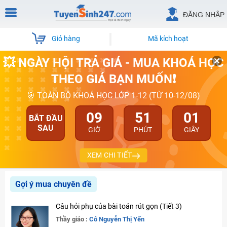
ĐĂNG NHẬP
Giỏ hàng
Mã kích hoạt
💥 NGÀY HỘI TRẢ GIÁ - MUA KHOÁ HỌC
THEO GIÁ BẠN MUỐN❗
🎯 TOÀN BỘ KHOÁ HỌC LỚP 1-12 (TỪ 10-12/08)
09
51
00
BẮT ĐẦU
SAU
GIỜ
PHÚT
GIÂY
XEM CHI TIẾT
Gợi ý mua chuyên đề
Câu hỏi phụ của bài toán rút gọn (Tiết 3)
Thầy giáo :
Cô Nguyễn Thị Yến