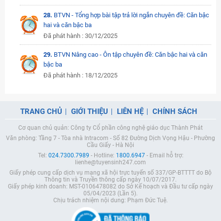
28.
BTVN - Tổng hợp bài tập trả lời ngắn chuyên đề: Căn bậc
hai và căn bậc ba
Đã phát hành : 30/12/2025
29.
BTVN Nâng cao - Ôn tập chuyên đề: Căn bậc hai và căn
bậc ba
Đã phát hành : 18/12/2025
TRANG CHỦ
GIỚI THIỆU
LIÊN HỆ
CHÍNH SÁCH
Cơ quan chủ quản: Công ty Cổ phần công nghệ giáo dục Thành Phát
Văn phòng: Tầng 7 - Tòa nhà Intracom - Số 82 Đường Dịch Vọng Hậu - Phường
Cầu Giấy - Hà Nội
Tel:
024.7300.7989
- Hotline:
1800.6947
- Email hỗ trợ:
lienhe@tuyensinh247.com
Giấy phép cung cấp dịch vụ mạng xã hội trực tuyến số 337/GP-BTTTT do Bộ
Thông tin và Truyền thông cấp ngày 10/07/2017.
Giấy phép kinh doanh: MST-0106478082 do Sở Kế hoạch và Đầu tư cấp ngày
05/04/2023 (Lần 5).
Chịu trách nhiệm nội dung: Phạm Đức Tuệ.