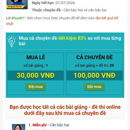
Ngày hết hạn :
31/07/2026
Thuộc chuyên đề :
Căn bậc hai và căn bậc ba
Lời khuyên*
: Nên chọn mua theo chuyên đề để đảm bảo
đạt kết quả tốt
nhất
Mua cả chuyên đề
tiết kiệm 83%
so với mua từng
bài
MUA LẺ
CẢ CHUYÊN ĐỀ
số bài giảng :
1
số bài giảng + đề thi:
29
30,000 VNĐ
100,000 VNĐ
Đặt mua
Đặt mua
Bạn được học tất cả các bài giảng - đề thi online
dưới đây sau khi mua cả chuyên đề
1.
Miễn phí -
Căn bậc hai