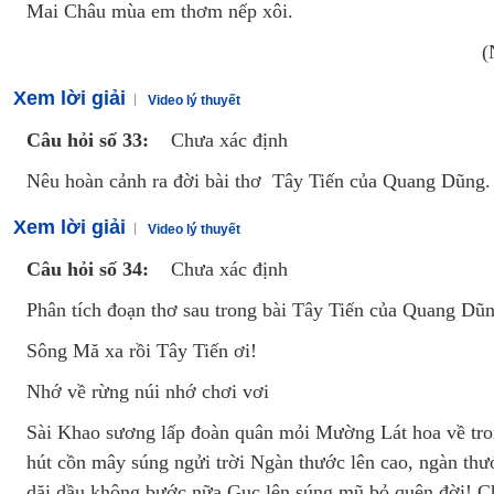
Mai Châu mùa em thơm nếp xôi.
(
Xem lời giải
Video lý thuyết
Câu hỏi số 33:
Chưa xác định
Nêu hoàn cảnh ra đời bài thơ Tây Tiến của Quang Dũng
Xem lời giải
Video lý thuyết
Câu hỏi số 34:
Chưa xác định
Phân tích đoạn thơ sau trong bài Tây Tiến của Quang Dũn
Sông Mă xa rồi Tây Tiến ơi!
Nhớ về rừng núi nhớ chơi vơi
Sài Khao sương lấp đoàn quân mỏi Mường Lát hoa về tr
hút cồn mây súng ngửi trời Ngàn thước lên cao, ngàn t
dăi dầu không bước nữa Gục lên súng mũ bỏ quên đời! C