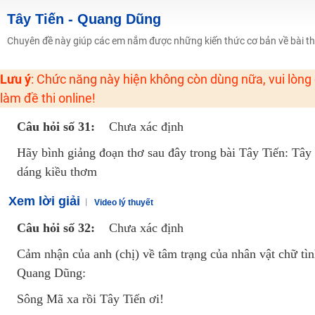
2K6! Lộ Trình Sun 2024 - Ba bước luyện thi TN THPT - ĐH ít nhất 25 điểm
Tây Tiến - Quang Dũng
Hot! Lễ hội đồng giá 449K - 499K toàn bộ khoá học tại Tuyensinh247 (Từ
Chuyên đề này giúp các em nắm được những kiến thức cơ bản về bài thơ
Khuyến Mãi Khoá Học 1K Chỉ Từ 11-13/09/2024
Lưu ý
: Chức năng này hiện không còn dùng nữa, vui lòng
Đồng giá khóa học 499K - 399K (13/11-15/11)
làm đề thi online!
Khai giảng các khóa lớp 9 Toán - Lý - Hóa - Văn - Anh năm 2018
Khai giảng khóa Ngữ văn 7 - xây nền vững chắc cho tương lai!
Câu hỏi số 31:
Chưa xác định
Luyện thi vào lớp 10 môn Toán, Văn, Hóa, Anh, Lý với giáo viên giỏi và nổi 
Hãy bình giảng đoạn thơ sau đây trong bài Tây Tiến: Tâ
dáng kiều thơm
Xem lời giải
Video lý thuyết
Câu hỏi số 32:
Chưa xác định
Cảm nhận của anh (chị) về tâm trạng của nhân vật chữ tìn
Quang Dũng:
Sông Mã xa rồi Tây Tiến ơi!