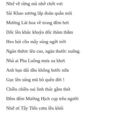
Nhớ về rừng núi nhớ chới vơi
Sài Khao sương lấp đoàn quân mỏi
Mường Lát hoa về trong đêm hơi
Dốc lên khúc khuỷu dốc thăm thẳm
Heo hút cồn mây súng ngửi trời
Ngàn thứơc lên cao, ngàn thước xuống.
Nhà ai Pha Luông mưa xa khơi
Anh bạn dãi dầu không bước nữa
Gục lên súng mũ bỏ quên đời !
Chiều chiều oai linh thác gầm thét
Đêm đêm Mường Hịch cọp trêu người
Nhớ ơi Tây Tiến cơm lên khói