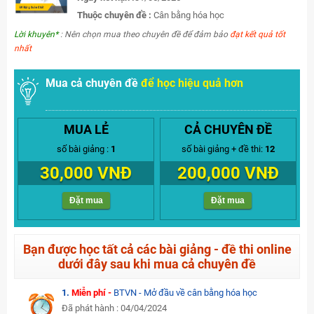
Thuộc chuyên đề :
Cân bằng hóa học
Lời khuyên*
: Nên chọn mua theo chuyên đề để đảm bảo
đạt kết quả tốt
nhất
Mua cả chuyên đề
để học hiệu quả hơn
MUA LẺ
CẢ CHUYÊN ĐỀ
số bài giảng :
1
số bài giảng + đề thi:
12
30,000 VNĐ
200,000 VNĐ
Đặt mua
Đặt mua
Bạn được học tất cả các bài giảng - đề thi online
dưới đây sau khi mua cả chuyên đề
1.
Miễn phí -
BTVN - Mở đầu về cân bằng hóa học
Đã phát hành : 04/04/2024