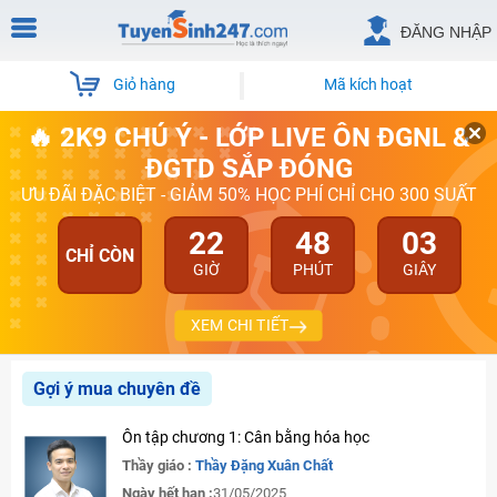
ĐĂNG NHẬP
Giỏ hàng
Mã kích hoạt
🔥 2K9 CHÚ Ý - LỚP LIVE ÔN ĐGNL &
ĐGTD SẮP ĐÓNG
ƯU ĐÃI ĐẶC BIỆT - GIẢM 50% HỌC PHÍ CHỈ CHO 300 SUẤT
22
48
03
CHỈ CÒN
GIỜ
PHÚT
GIÂY
XEM CHI TIẾT
Gợi ý mua chuyên đề
Ôn tập chương 1: Cân bằng hóa học
Thầy giáo :
Thầy Đặng Xuân Chất
Ngày hết hạn :
31/05/2025