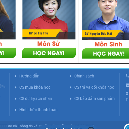
Hướng dẫn
Chính sách
CS mua khóa học
CS trả và đổi khóa học
CS dữ liệu cá nhân
CS bảo đảm sản phẩm
D
Hình thức thanh toán
BTTTT do Bộ Thông tin và Truyền thông cấp ngày 10/07/2017.