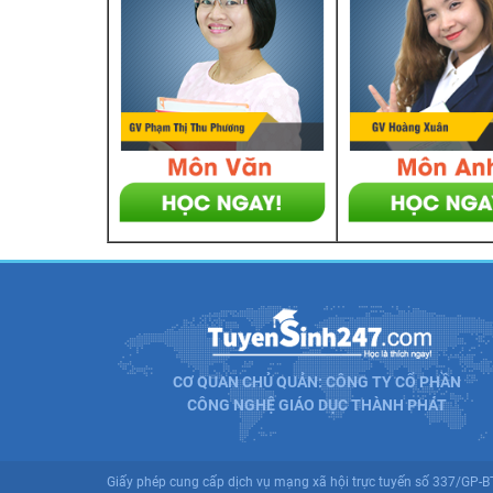
CƠ QUAN CHỦ QUẢN: CÔNG TY CỔ PHẦN
CÔNG NGHỆ GIÁO DỤC THÀNH PHÁT
Giấy phép cung cấp dịch vụ mạng xã hội trực tuyến số 337/GP-