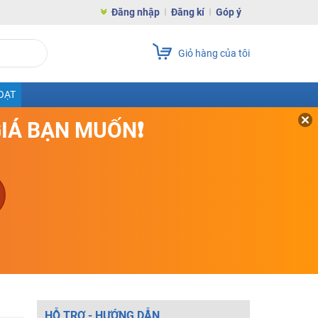
Đăng nhập
Đăng kí
Góp ý
Giỏ hàng của tôi
OẠT
GIÁ BẠN MUỐN❗
HỖ TRỢ - HƯỚNG DẪN