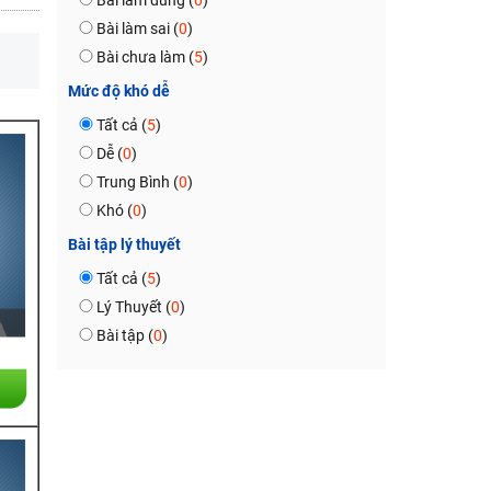
Bài làm đúng (
0
)
Bài làm sai (
0
)
Bài chưa làm (
5
)
Mức độ khó dễ
Tất cả (
5
)
Dễ (
0
)
Trung Bình (
0
)
Khó (
0
)
Bài tập lý thuyết
Tất cả (
5
)
Lý Thuyết (
0
)
Bài tập (
0
)