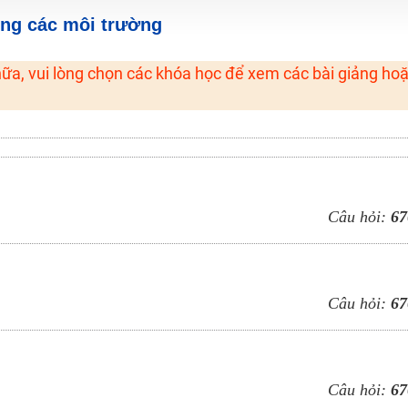
H ít nhất 25 điểm
ong các môi trường
 Tuyensinh247 (Từ 16-18/07/2025)
ữa, vui lòng chọn các khóa học để xem các bài giảng ho
năm 2018
g lai!
 viên giỏi và nổi tiếng
Câu hỏi:
67
Câu hỏi:
67
Câu hỏi:
67