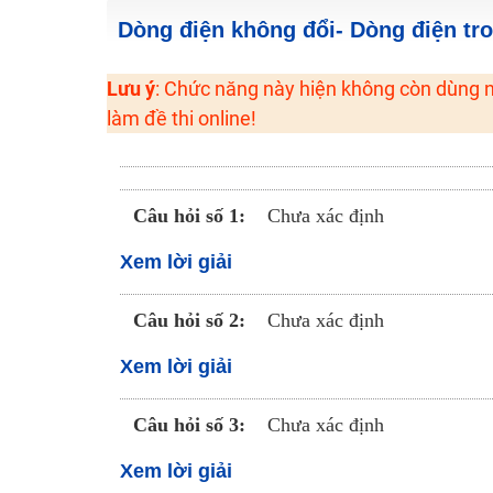
2K6! Lộ Trình Sun 2024 - Ba bước luyện thi TN THPT - Đ
Dòng điện không đổi- Dòng điện tr
Hot! Lễ hội đồng giá 449K - 499K toàn bộ khoá học tại
Lưu ý
: Chức năng này hiện không còn dùng n
Khuyến Mãi Khoá Học 1K Chỉ Từ 11-13/09/2024
làm đề thi online!
Đồng giá khóa học 499K - 399K (13/11-15/11)
Khai giảng các khóa lớp 9 Toán - Lý - Hóa - Văn - Anh 
Khai giảng khóa Ngữ văn 7 - xây nền vững chắc cho tươn
Câu hỏi số 1:
Chưa xác định
Luyện thi vào lớp 10 môn Toán, Văn, Hóa, Anh, Lý với giáo
Xem lời giải
Câu hỏi số 2:
Chưa xác định
Xem lời giải
Câu hỏi số 3:
Chưa xác định
Xem lời giải