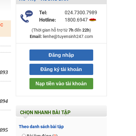
Tel:
024.7300.7989
Hotline:
1800.6947
ặc
(Thời gian hỗ trợ từ
7h
đến
22h
)
Email:
lienhe@tuyensinh247.com
Đăng nhập
Đăng ký tài khoản
093
Nạp tiền vào tài khoản
094
CHỌN NHANH BÀI TẬP
Theo danh sách bài tập
095