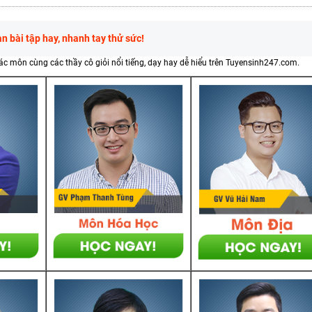
 bài tập hay, nhanh tay thử sức!
các môn cùng các thầy cô giỏi nổi tiếng, dạy hay dễ hiểu trên Tuyensinh247.com.