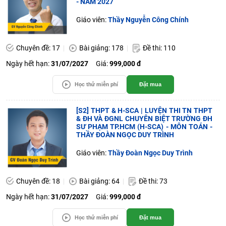
- NĂM 2027
Giáo viên:
Thầy Nguyễn Công Chính
Chuyên đề: 17
Bài giảng: 178
Đề thi: 110
Ngày hết hạn:
31/07/2027
Giá:
999,000 đ
Học thử miễn phí
Đặt mua
[S2] THPT & H-SCA | LUYỆN THI TN THPT
& ĐH VÀ ĐGNL CHUYÊN BIỆT TRƯỜNG ĐH
SƯ PHẠM TP.HCM (H-SCA) - MÔN TOÁN -
THẦY ĐOÀN NGỌC DUY TRÌNH
Giáo viên:
Thầy Đoàn Ngọc Duy Trình
Chuyên đề: 18
Bài giảng: 64
Đề thi: 73
Ngày hết hạn:
31/07/2027
Giá:
999,000 đ
Học thử miễn phí
Đặt mua