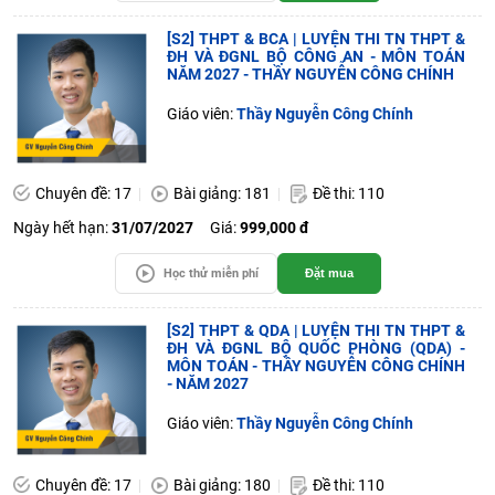
[S2] THPT & BCA | LUYỆN THI TN THPT &
ĐH VÀ ĐGNL BỘ CÔNG AN - MÔN TOÁN
NĂM 2027 - THẦY NGUYỄN CÔNG CHÍNH
Giáo viên:
Thầy Nguyễn Công Chính
Chuyên đề: 17
Bài giảng: 181
Đề thi: 110
Ngày hết hạn:
31/07/2027
Giá:
999,000 đ
Học thử miễn phí
Đặt mua
[S2] THPT & QDA | LUYỆN THI TN THPT &
ĐH VÀ ĐGNL BỘ QUỐC PHÒNG (QDA) -
MÔN TOÁN - THẦY NGUYỄN CÔNG CHÍNH
- NĂM 2027
Giáo viên:
Thầy Nguyễn Công Chính
Chuyên đề: 17
Bài giảng: 180
Đề thi: 110