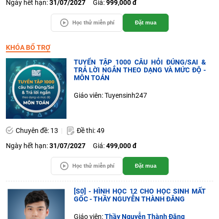
Ngày hết hạn:
31/07/2027
Giá:
999,000 đ
Học thử miễn phí
Đặt mua
KHÓA BỔ TRỢ
TUYỂN TẬP 1000 CÂU HỎI ĐÚNG/SAI &
TRẢ LỜI NGẮN THEO DẠNG VÀ MỨC ĐỘ -
MÔN TOÁN
Giáo viên: Tuyensinh247
Chuyên đề: 13
Đề thi: 49
Ngày hết hạn:
31/07/2027
Giá:
499,000 đ
Học thử miễn phí
Đặt mua
[S0] - HÌNH HỌC 12 CHO HỌC SINH MẤT
GỐC - THẦY NGUYỄN THÀNH ĐĂNG
Giáo viên:
Thầy Nguyễn Thành Đăng