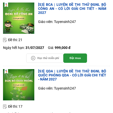
[S3] BCA | LUYỆN ĐỀ THI THỬ ĐGNL BỘ
CÔNG AN - CÓ LỜI GIẢI CHI TIẾT - NĂM
2027
Giáo viên: Tuyensinh247
Đề thi: 21
Ngày hết hạn:
31/07/2027
Giá:
999,000 đ
Học thử miễn phí
Đặt mua
[S3] QDA | LUYỆN ĐỀ THI THỬ ĐGNL BỘ
QUỐC PHÒNG QDA - CÓ LỜI GIẢI CHI TIẾT
- NĂM 2027
Giáo viên: Tuyensinh247
Đề thi: 17