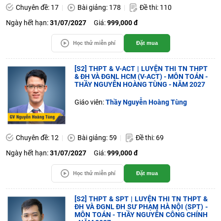
Chuyên đề: 17
Bài giảng: 178
Đề thi: 110
Ngày hết hạn:
31/07/2027
Giá:
999,000 đ
Học thử miễn phí
Đặt mua
[S2] THPT & V-ACT | LUYỆN THI TN THPT
& ĐH VÀ ĐGNL HCM (V-ACT) - MÔN TOÁN -
THẦY NGUYỄN HOÀNG TÙNG - NĂM 2027
Giáo viên:
Thầy Nguyễn Hoàng Tùng
Chuyên đề: 12
Bài giảng: 59
Đề thi: 69
Ngày hết hạn:
31/07/2027
Giá:
999,000 đ
Học thử miễn phí
Đặt mua
[S2] THPT & SPT | LUYỆN THI TN THPT &
ĐH VÀ ĐGNL ĐH SƯ PHẠM HÀ NỘI (SPT) -
MÔN TOÁN - THẦY NGUYỄN CÔNG CHÍNH