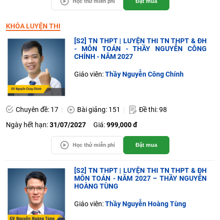
Học thử miễn phí
Đặt mua
KHÓA LUYỆN THI
[S2] TN THPT | LUYỆN THI TN THPT & ĐH
- MÔN TOÁN - THẦY NGUYỄN CÔNG
CHÍNH - NĂM 2027
Giáo viên:
Thầy Nguyễn Công Chính
Chuyên đề: 17
Bài giảng: 151
Đề thi: 98
Ngày hết hạn:
31/07/2027
Giá:
999,000 đ
Học thử miễn phí
Đặt mua
[S2] TN THPT | LUYỆN THI TN THPT & ĐH
MÔN TOÁN - NĂM 2027 – THẦY NGUYỄN
HOÀNG TÙNG
Giáo viên:
Thầy Nguyễn Hoàng Tùng