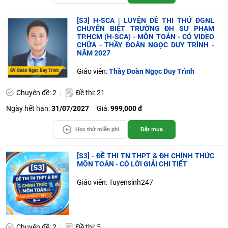
[S3] H-SCA | LUYỆN ĐỀ THI THỬ ĐGNL
CHUYÊN BIỆT TRƯỜNG ĐH SƯ PHẠM
TP.HCM (H-SCA) - MÔN TOÁN - CÓ VIDEO
CHỮA - THẦY ĐOÀN NGỌC DUY TRÌNH -
NĂM 2027
Giáo viên:
Thầy Đoàn Ngọc Duy Trình
Chuyên đề: 2
Đề thi: 21
Ngày hết hạn:
31/07/2027
Giá:
999,000 đ
Học thử miễn phí
Đặt mua
[S3] - ĐỀ THI TN THPT & ĐH CHÍNH THỨC
MÔN TOÁN - CÓ LỜI GIẢI CHI TIẾT
Giáo viên: Tuyensinh247
Chuyên đề: 2
Đề thi: 5