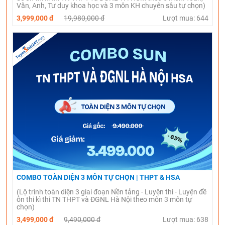
Văn, Anh, Tư duy khoa học và 3 môn KH chuyên sâu tự chọn)
3,999,000 đ
19,980,000 đ
Lượt mua: 644
COMBO TOÀN DIỆN 3 MÔN TỰ CHỌN | THPT & HSA
(Lộ trình toàn diện 3 giai đoạn Nền tảng - Luyện thi - Luyện đề
ôn thi kì thi TN THPT và ĐGNL Hà Nội theo môn 3 môn tự
chọn)
3,499,000 đ
9,490,000 đ
Lượt mua: 638