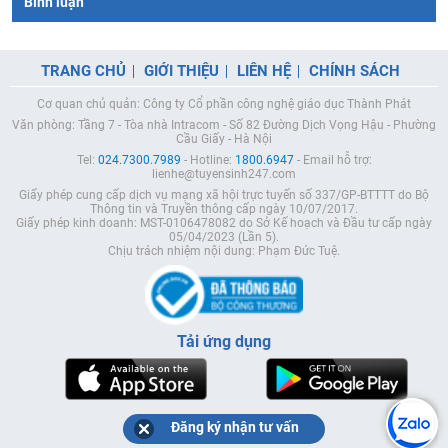
Bình luận
TRANG CHỦ
GIỚI THIỆU
LIÊN HỆ
CHÍNH SÁCH
Cơ quan chủ quản: Công ty Cổ phần công nghệ giáo dục Thành Phát
Văn phòng: Tầng 7 - Tòa nhà Intracom - Số 82 Đường Dịch Vọng Hậu - Phường
Cầu Giấy - Hà Nội
Tel:
024.7300.7989
- Hotline:
1800.6947
- Email hỗ trợ:
lienhe@tuyensinh247.com
Giấy phép cung cấp dịch vụ mạng xã hội trực tuyến số 337/GP-BTTTT do Bộ
Thông tin và Truyền thông cấp ngày 10/07/2017.
Giấy phép kinh doanh: MST-0106478082 do Sở Kế hoạch và Đầu tư cấp ngày
05/04/2023 (Lần 5).
Chịu trách nhiệm nội dung: Phạm Đức Tuệ.
Tải ứng dụng
Đăng ký nhận tư vấn