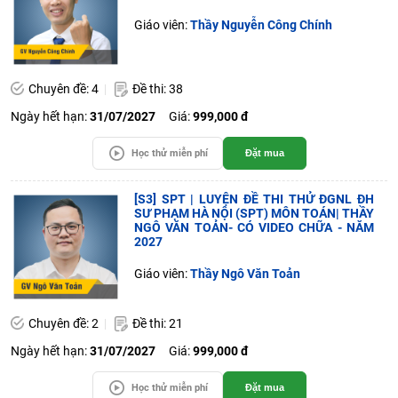
Giáo viên:
Thầy Nguyễn Công Chính
Chuyên đề: 4
Đề thi: 38
Ngày hết hạn:
31/07/2027
Giá:
999,000 đ
Học thử miễn phí
Đặt mua
[S3] SPT | LUYỆN ĐỀ THI THỬ ĐGNL ĐH
SƯ PHẠM HÀ NỘI (SPT) MÔN TOÁN| THẦY
NGÔ VĂN TOẢN- CÓ VIDEO CHỮA - NĂM
2027
Giáo viên:
Thầy Ngô Văn Toản
Chuyên đề: 2
Đề thi: 21
Ngày hết hạn:
31/07/2027
Giá:
999,000 đ
Học thử miễn phí
Đặt mua