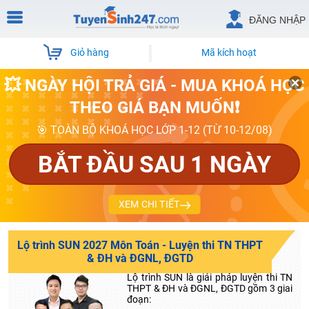
ĐĂNG NHẬP
Giỏ hàng
Mã kích hoạt
💥 NGÀY HỘI TRẢ GIÁ - MUA KHOÁ HỌC
THEO GIÁ BẠN MUỐN❗
🎯 TOÀN BỘ KHOÁ HỌC LỚP 1-12 (TỪ 10-12/08)
BẮT ĐẦU SAU 1 NGÀY
XEM CHI TIẾT
Lộ trình SUN 2027 Môn Toán - Luyện thi TN THPT
& ĐH và ĐGNL, ĐGTD
Lộ trình SUN là giải pháp luyện thi TN
THPT & ĐH và ĐGNL, ĐGTD gồm 3 giai
đoạn: