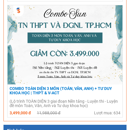
COMBO TOÀN DIỆN 3 MÔN (TOÁN, VĂN, ANH) + TƯ DUY
KHOA HỌC | THPT & V-ACT
(Lộ trình TOÀN DIỆN 3 giai đoạn Nền tảng - Luyện thi - Luyện
đề môn Toán, Văn, Anh và Tư duy khoa học)
3,499,000 đ
11,988,000 đ
Lượt mua: 634