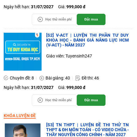
Ngày hết hạn:
31/07/2027
Giá:
999,000 đ
Học thử miễn phí
Đặt mua
[S2] V-ACT | LUYỆN THI PHẦN TƯ DUY
KHOA HỌC - ĐÁNH GIÁ NĂNG LỰC HCM
(V-ACT) - NĂM 2027
Giáo viên: Tuyensinh247
Chuyên đề: 8
Bài giảng: 40
Đề thi: 46
Ngày hết hạn:
31/07/2027
Giá:
999,000 đ
Học thử miễn phí
Đặt mua
KHÓA LUYỆN ĐỀ
[S3] TN THPT | LUYỆN ĐỀ THI THỬ TN
THPT & ĐH MÔN TOÁN - CÓ VIDEO CHỮA -
THẦY NGUYỄN CÔNG CHÍNH - NĂM 2027