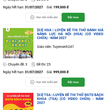
Ngày hết hạn:
31/07/2027
Giá:
199,000 đ
Học thử miễn phí
Đặt mua
[S3] HSA | LUYỆN ĐỀ THI THỬ ĐÁNH GIÁ
NĂNG LỰC HÀ NỘI (HSA) (CÓ VIDEO
CHỮA) - NĂM 2027
Giáo viên: Tuyensinh247
Chuyên đề: 3
Đề thi: 25
Ngày hết hạn:
31/07/2027
Giá:
999,000 đ
Học thử miễn phí
Đặt mua
[S3] TSA | LUYỆN ĐỀ THI THỬ ĐGTD BÁCH
KHOA (TSA) (CÓ VIDEO CHỮA) - NĂM
2027