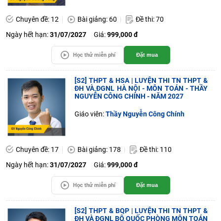
Chuyên đề: 12
Bài giảng: 60
Đề thi: 70
Ngày hết hạn:
31/07/2027
Giá:
999,000 đ
Học thử miễn phí
Đặt mua
[S2] THPT & HSA | LUYỆN THI TN THPT &
ĐH VÀ ĐGNL HÀ NỘI - MÔN TOÁN - THẦY
NGUYỄN CÔNG CHÍNH - NĂM 2027
Giáo viên:
Thầy Nguyễn Công Chính
Chuyên đề: 17
Bài giảng: 178
Đề thi: 110
Ngày hết hạn:
31/07/2027
Giá:
999,000 đ
Học thử miễn phí
Đặt mua
[S2] THPT & BQP | LUYỆN THI TN THPT &
ĐH VÀ ĐGNL BỘ QUỐC PHÒNG MÔN TOÁN