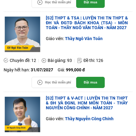
Học thử miễn phí
Đặt mua
[S2] THPT & TSA | LUYỆN THI TN THPT &
ĐH VÀ ĐGTD BÁCH KHOA (TSA) - MÔN
TOÁN - THẦY NGÔ VĂN TOẢN - NĂM 2027
Giáo viên:
Thầy Ngô Văn Toản
Chuyên đề: 12
Bài giảng: 93
Đề thi: 126
Ngày hết hạn:
31/07/2027
Giá:
999,000 đ
Học thử miễn phí
Đặt mua
[S2] THPT & V-ACT | LUYỆN THI TN THPT
& ĐH VÀ ĐGNL HCM MÔN TOÁN - THẦY
NGUYỄN CÔNG CHÍNH - NĂM 2027
Giáo viên:
Thầy Nguyễn Công Chính