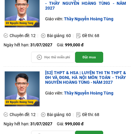
- THẦY NGUYỄN HOÀNG TÙNG - NĂM
2027
Giáo viên:
Thầy Nguyễn Hoàng Tùng
Chuyên đề: 12
Bài giảng: 60
Đề thi: 68
Ngày hết hạn:
31/07/2027
Giá:
999,000 đ
Học thử miễn phí
Đặt mua
[S2] THPT & HSA | LUYỆN THI TN THPT &
ĐH VÀ ĐGNL HÀ NỘI MÔN TOÁN - THẦY
NGUYỄN HOÀNG TÙNG - NĂM 2027
Giáo viên:
Thầy Nguyễn Hoàng Tùng
Chuyên đề: 12
Bài giảng: 60
Đề thi: 68
Ngày hết hạn:
31/07/2027
Giá:
999,000 đ