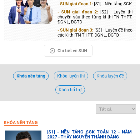
- SUN giai đoạn 1:
[S1] - Nền tảng SGK
- SUN giai đoạn 2:
[S2] - Luyện thi
chuyên sâu theo từng kì thi TN THPT,
ĐGNL, ĐGTD
- SUN giai đoạn 3:
[S3] - Luyện đề theo
các kì thi TN THPT, ĐGNL, ĐGTD
Chi tiết về SUN
Khóa nền tảng
Khóa luyện thi
Khóa luyện đề
Khóa bổ trợ
KHÓA NỀN TẢNG
[S1] - NỀN TẢNG SGK TOÁN 12 - NĂM
2027 - THẦY NGUYỄN THÀNH ĐĂNG