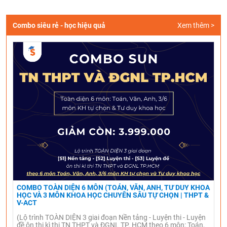
Combo siêu rẻ - học hiệu quả
Xem thêm >
COMBO TOÀN DIỆN 6 MÔN (TOÁN, VĂN, ANH, TƯ DUY KHOA
HỌC VÀ 3 MÔN KHOA HỌC CHUYÊN SÂU TỰ CHỌN | THPT &
V-ACT
(Lộ trình TOÀN DIỆN 3 giai đoạn Nền tảng - Luyện thi - Luyện
đề ôn thi kì thi TN THPT và ĐGNL TP. HCM theo 6 môn: Toán,