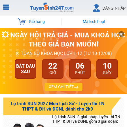
ĐĂNG NHẬP
Giỏ hàng
Mã kích hoạt
💥 NGÀY HỘI TRẢ GIÁ - MUA KHOÁ HỌC
THEO GIÁ BẠN MUỐN❗
🎯 TOÀN BỘ KHOÁ HỌC LỚP 1-12 (TỪ 10-12/08)
22
06
10
BẮT ĐẦU
SAU
GIỜ
PHÚT
GIÂY
XEM CHI TIẾT
Lộ trình SUN 2027 Môn Lịch Sử - Luyện thi TN
THPT & ĐH và ĐGNL dành cho 2k9
Lộ trình SUN là giải pháp luyện thi TN
THPT & ĐH và ĐGNL gồm 3 giai đoạn: