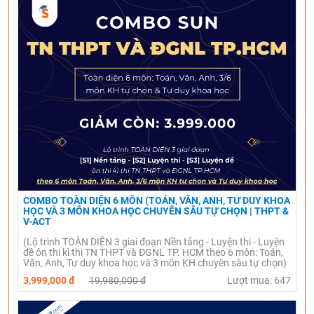
COMBO TOÀN DIỆN 6 MÔN (TOÁN, VĂN, ANH, TƯ DUY KHOA
HỌC VÀ 3 MÔN KHOA HỌC CHUYÊN SÂU TỰ CHỌN | THPT &
V-ACT
(Lộ trình TOÀN DIỆN 3 giai đoạn Nền tảng - Luyện thi - Luyện
đề ôn thi kì thi TN THPT và ĐGNL TP. HCM theo 6 môn: Toán,
Văn, Anh, Tư duy khoa học và 3 môn KH chuyên sâu tự chọn)
3,999,000 đ
19,980,000 đ
Lượt mua: 647