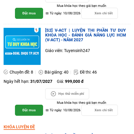
Mua khóa học theo giá bạn muốn
Đặt mua
📅 Từ ngày: 10/08/2026
Xem chi tiết
[S2] V-ACT | LUYỆN THI PHẦN TƯ DUY
KHOA HỌC - ĐÁNH GIÁ NĂNG LỰC HCM
(V-ACT) - NĂM 2027
Giáo viên: Tuyensinh247
Chuyên đề: 8
Bài giảng: 40
Đề thi: 46
Ngày hết hạn:
31/07/2027
Giá:
999,000 đ
Học thử miễn phí
Mua khóa học theo giá bạn muốn
Đặt mua
📅 Từ ngày: 10/08/2026
Xem chi tiết
KHÓA LUYỆN ĐỀ