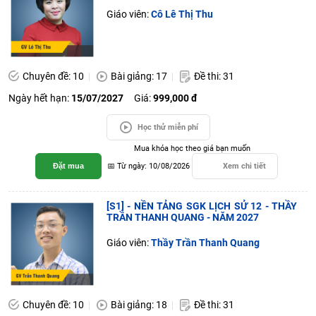
Giáo viên:
Cô Lê Thị Thu
Chuyên đề: 10
Bài giảng: 17
Đề thi: 31
Ngày hết hạn:
15/07/2027
Giá:
999,000 đ
Học thử miễn phí
Mua khóa học theo giá bạn muốn
Đặt mua
📅 Từ ngày: 10/08/2026
Xem chi tiết
[S1] - NỀN TẢNG SGK LỊCH SỬ 12 - THẦY
TRẦN THANH QUANG - NĂM 2027
Giáo viên:
Thầy Trần Thanh Quang
Chuyên đề: 10
Bài giảng: 18
Đề thi: 31