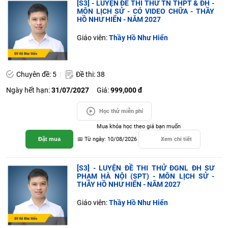
[S3] - LUYỆN ĐỀ THI THỬ TN THPT & ĐH -
MÔN LỊCH SỬ - CÓ VIDEO CHỮA - THẦY
HỒ NHƯ HIỂN - NĂM 2027
Giáo viên:
Thầy Hồ Như Hiển
Chuyên đề: 5
Đề thi: 38
Ngày hết hạn:
31/07/2027
Giá:
999,000 đ
Học thử miễn phí
Mua khóa học theo giá bạn muốn
Đặt mua
📅 Từ ngày: 10/08/2026
Xem chi tiết
[S3] - LUYỆN ĐỀ THI THỬ ĐGNL ĐH SƯ
PHẠM HÀ NỘI (SPT) - MÔN LỊCH SỬ -
THẦY HỒ NHƯ HIỂN - NĂM 2027
Giáo viên:
Thầy Hồ Như Hiển