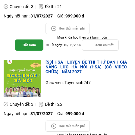
Chuyên đề: 3
Đề thi: 21
Ngày hết hạn:
31/07/2027
Giá:
999,000 đ
Học thử miễn phí
Mua khóa học theo giá bạn muốn
Đặt mua
📅 Từ ngày: 10/08/2026
Xem chi tiết
[S3] HSA | LUYỆN ĐỀ THI THỬ ĐÁNH GIÁ
NĂNG LỰC HÀ NỘI (HSA) (CÓ VIDEO
CHỮA) - NĂM 2027
Giáo viên: Tuyensinh247
Chuyên đề: 3
Đề thi: 25
Ngày hết hạn:
31/07/2027
Giá:
999,000 đ
Học thử miễn phí