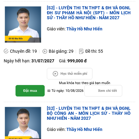
[S2] - LUYỆN THI TN THPT & ĐH VÀ ĐGNL
ĐH SƯ PHẠM HÀ NỘI (SPT) - MÔN LỊCH
SỬ - THẦY HỒ NHƯ HIỂN - NĂM 2027
Giáo viên:
Thầy Hồ Như Hiển
Chuyên đề: 19
Bài giảng: 29
Đề thi: 55
Ngày hết hạn:
31/07/2027
Giá:
999,000 đ
Học thử miễn phí
Mua khóa học theo giá bạn muốn
Đặt mua
📅 Từ ngày: 10/08/2026
Xem chi tiết
[S2] - LUYỆN THI TN THPT & ĐH VÀ ĐGNL
BỘ CÔNG AN - MÔN LỊCH SỬ - THẦY HỒ
NHƯ HIỂN - NĂM 2027
Giáo viên:
Thầy Hồ Như Hiển