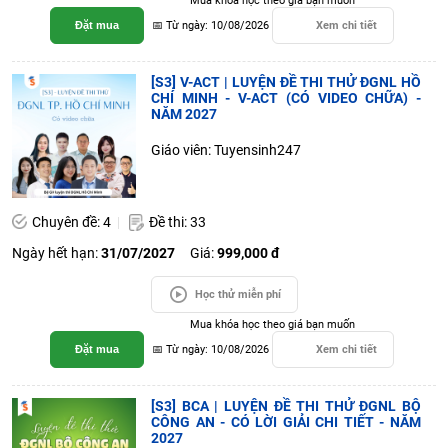
Mua khóa học theo giá bạn muốn
Đặt mua
📅 Từ ngày: 10/08/2026
Xem chi tiết
[S3] V-ACT | LUYỆN ĐỀ THI THỬ ĐGNL HỒ
CHÍ MINH - V-ACT (CÓ VIDEO CHỮA) -
NĂM 2027
Giáo viên: Tuyensinh247
Chuyên đề: 4
Đề thi: 33
Ngày hết hạn:
31/07/2027
Giá:
999,000 đ
Học thử miễn phí
Mua khóa học theo giá bạn muốn
Đặt mua
📅 Từ ngày: 10/08/2026
Xem chi tiết
[S3] BCA | LUYỆN ĐỀ THI THỬ ĐGNL BỘ
CÔNG AN - CÓ LỜI GIẢI CHI TIẾT - NĂM
2027