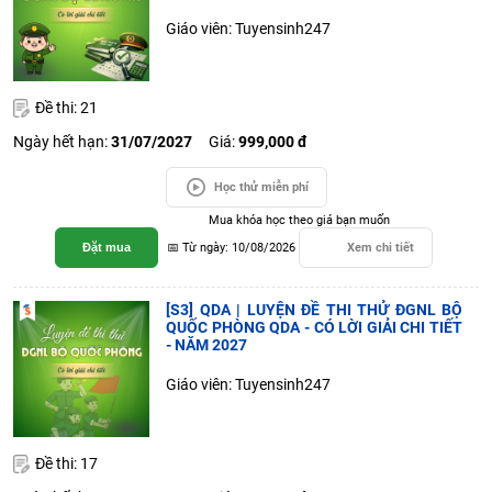
Giáo viên: Tuyensinh247
Đề thi: 21
Ngày hết hạn:
31/07/2027
Giá:
999,000 đ
Học thử miễn phí
Mua khóa học theo giá bạn muốn
Đặt mua
📅 Từ ngày: 10/08/2026
Xem chi tiết
[S3] QDA | LUYỆN ĐỀ THI THỬ ĐGNL BỘ
QUỐC PHÒNG QDA - CÓ LỜI GIẢI CHI TIẾT
- NĂM 2027
Giáo viên: Tuyensinh247
Đề thi: 17