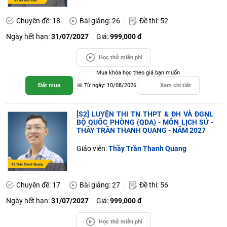
Chuyên đề: 18
Bài giảng: 26
Đề thi: 52
Ngày hết hạn:
31/07/2027
Giá:
999,000 đ
Học thử miễn phí
Mua khóa học theo giá bạn muốn
Đặt mua
📅 Từ ngày: 10/08/2026
Xem chi tiết
[S2] LUYỆN THI TN THPT & ĐH VÀ ĐGNL
BỘ QUỐC PHÒNG (QDA) - MÔN LỊCH SỬ -
THẦY TRẦN THANH QUANG - NĂM 2027
Giáo viên:
Thầy Trần Thanh Quang
Chuyên đề: 17
Bài giảng: 27
Đề thi: 56
Ngày hết hạn:
31/07/2027
Giá:
999,000 đ
Học thử miễn phí