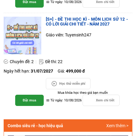
Đặt mua
📅 Từ ngày: 10/08/2026
Xem chi tiết
[S+] - ĐỀ THI HỌC KÌ - MÔN LỊCH SỬ 12 -
CÓ LỜI GIẢI CHI TIẾT - NĂM 2027
Giáo viên: Tuyensinh247
Chuyên đề: 2
Đề thi: 22
Ngày hết hạn:
31/07/2027
Giá:
499,000 đ
Học thử miễn phí
Mua khóa học theo giá bạn muốn
Đặt mua
📅 Từ ngày: 10/08/2026
Xem chi tiết
Combo siêu rẻ - học hiệu quả
Xem thêm >