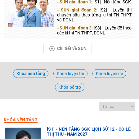
- SUN giai đoạn 1:
[S1] - Nền tảng SGK
- SUN giai đoạn 2:
[S2] - Luyện thi
chuyên sâu theo từng kì thi TN THPT
và ĐGNL
- SUN giai đoạn 3:
[S3] - Luyện đề theo
các kì thi TN THPT, ĐGNL
Chi tiết về SUN
Khóa nền tảng
Khóa luyện thi
Khóa luyện đề
Khóa bổ trợ
KHÓA NỀN TẢNG
[S1] - NỀN TẢNG SGK LỊCH SỬ 12 - CÔ LÊ
THỊ THU - NĂM 2027