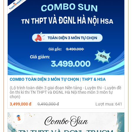
COMBO TOÀN DIỆN 3 MÔN TỰ CHỌN | THPT & HSA
(Lộ trình toàn diện 3 giai đoạn Nền tảng - Luyện thi - Luyện đề
ôn thi kì thi TN THPT và ĐGNL Hà Nội theo môn 3 môn tự
chọn)
3,499,000 đ
9,490,000 đ
Lượt mua: 641