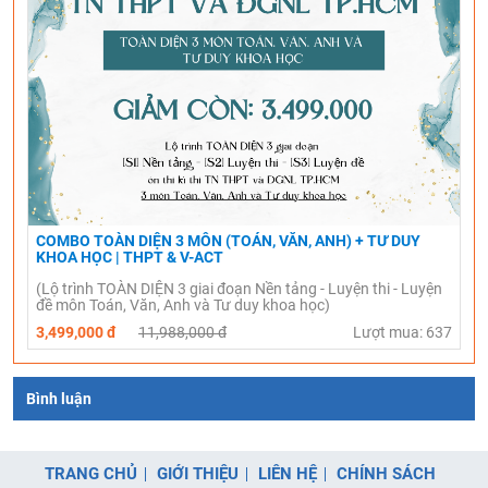
COMBO TOÀN DIỆN 3 MÔN (TOÁN, VĂN, ANH) + TƯ DUY
KHOA HỌC | THPT & V-ACT
(Lộ trình TOÀN DIỆN 3 giai đoạn Nền tảng - Luyện thi - Luyện
đề môn Toán, Văn, Anh và Tư duy khoa học)
3,499,000 đ
11,988,000 đ
Lượt mua: 637
Bình luận
TRANG CHỦ
GIỚI THIỆU
LIÊN HỆ
CHÍNH SÁCH