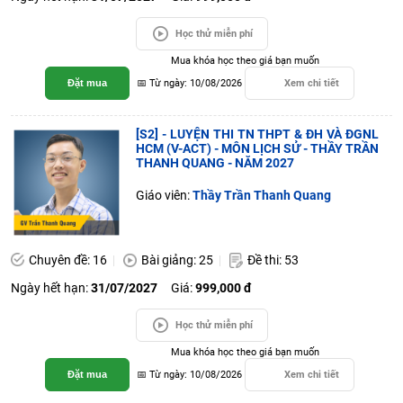
Học thử miễn phí
Mua khóa học theo giá bạn muốn
Đặt mua
📅 Từ ngày: 10/08/2026
Xem chi tiết
[S2] - LUYỆN THI TN THPT & ĐH VÀ ĐGNL
HCM (V-ACT) - MÔN LỊCH SỬ - THẦY TRẦN
THANH QUANG - NĂM 2027
Giáo viên:
Thầy Trần Thanh Quang
Chuyên đề: 16
Bài giảng: 25
Đề thi: 53
Ngày hết hạn:
31/07/2027
Giá:
999,000 đ
Học thử miễn phí
Mua khóa học theo giá bạn muốn
Đặt mua
📅 Từ ngày: 10/08/2026
Xem chi tiết