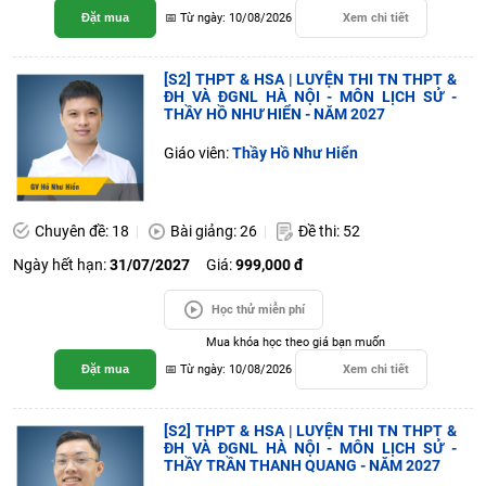
Đặt mua
📅 Từ ngày: 10/08/2026
Xem chi tiết
[S2] THPT & HSA | LUYỆN THI TN THPT &
ĐH VÀ ĐGNL HÀ NỘI - MÔN LỊCH SỬ -
THẦY HỒ NHƯ HIỂN - NĂM 2027
Giáo viên:
Thầy Hồ Như Hiển
Chuyên đề: 18
Bài giảng: 26
Đề thi: 52
Ngày hết hạn:
31/07/2027
Giá:
999,000 đ
Học thử miễn phí
Mua khóa học theo giá bạn muốn
Đặt mua
📅 Từ ngày: 10/08/2026
Xem chi tiết
[S2] THPT & HSA | LUYỆN THI TN THPT &
ĐH VÀ ĐGNL HÀ NỘI - MÔN LỊCH SỬ -
THẦY TRẦN THANH QUANG - NĂM 2027