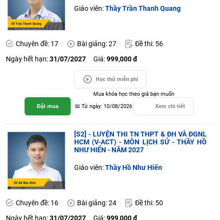
Giáo viên:
Thầy Trần Thanh Quang
Chuyên đề: 17
Bài giảng: 27
Đề thi: 56
Ngày hết hạn:
31/07/2027
Giá:
999,000 đ
Học thử miễn phí
Mua khóa học theo giá bạn muốn
Đặt mua
📅 Từ ngày: 10/08/2026
Xem chi tiết
[S2] - LUYỆN THI TN THPT & ĐH VÀ ĐGNL
HCM (V-ACT) - MÔN LỊCH SỬ - THẦY HỒ
NHƯ HIỂN - NĂM 2027
Giáo viên:
Thầy Hồ Như Hiển
Chuyên đề: 16
Bài giảng: 24
Đề thi: 50
Ngày hết hạn:
31/07/2027
Giá:
999,000 đ