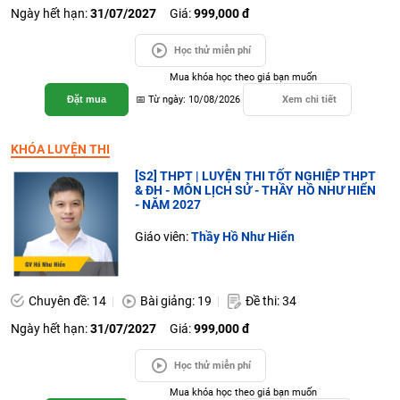
Ngày hết hạn:
31/07/2027
Giá:
999,000 đ
Học thử miễn phí
Mua khóa học theo giá bạn muốn
Đặt mua
📅 Từ ngày: 10/08/2026
Xem chi tiết
KHÓA LUYỆN THI
[S2] THPT | LUYỆN THI TỐT NGHIỆP THPT
& ĐH - MÔN LỊCH SỬ - THẦY HỒ NHƯ HIỂN
- NĂM 2027
Giáo viên:
Thầy Hồ Như Hiển
Chuyên đề: 14
Bài giảng: 19
Đề thi: 34
Ngày hết hạn:
31/07/2027
Giá:
999,000 đ
Học thử miễn phí
Mua khóa học theo giá bạn muốn