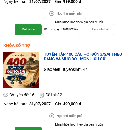
Ngày hết hạn:
31/07/2027
Giá:
999,000 đ
Học thử miễn phí
Mua khóa học theo giá bạn muốn
Đặt mua
📅 Từ ngày: 10/08/2026
Xem chi tiết
KHÓA BỔ TRỢ
TUYỂN TẬP 400 CÂU HỎI ĐÚNG/SAI THEO
DẠNG VÀ MỨC ĐỘ - MÔN LỊCH SỬ
Giáo viên: Tuyensinh247
Chuyên đề: 16
Đề thi: 32
Ngày hết hạn:
31/07/2027
Giá:
499,000 đ
Học thử miễn phí
Mua khóa học theo giá bạn muốn