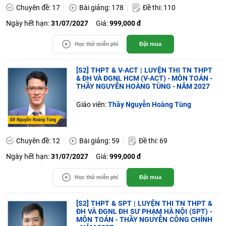
Chuyên đề: 17
Bài giảng: 178
Đề thi: 110
Ngày hết hạn:
31/07/2027
Giá:
999,000 đ
Học thử miễn phí
Đặt mua
[S2] THPT & V-ACT | LUYỆN THI TN THPT
& ĐH VÀ ĐGNL HCM (V-ACT) - MÔN TOÁN -
THẦY NGUYỄN HOÀNG TÙNG - NĂM 2027
Giáo viên:
Thầy Nguyễn Hoàng Tùng
Chuyên đề: 12
Bài giảng: 59
Đề thi: 69
Ngày hết hạn:
31/07/2027
Giá:
999,000 đ
Học thử miễn phí
Đặt mua
[S2] THPT & SPT | LUYỆN THI TN THPT &
ĐH VÀ ĐGNL ĐH SƯ PHẠM HÀ NỘI (SPT) -
MÔN TOÁN - THẦY NGUYỄN CÔNG CHÍNH