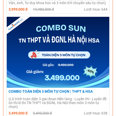
Văn, Anh, Tư duy khoa học và 3 môn KH chuyên sâu tự chọn)
3,999,000 đ
19,980,000 đ
Lượt mua: 644
COMBO TOÀN DIỆN 3 MÔN TỰ CHỌN | THPT & HSA
(Lộ trình toàn diện 3 giai đoạn Nền tảng - Luyện thi - Luyện đề
ôn thi kì thi TN THPT và ĐGNL Hà Nội theo môn 3 môn tự
chọn)
3,499,000 đ
9,490,000 đ
Lượt mua: 638