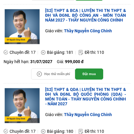
[S2] THPT & BCA | LUYỆN THI TN THPT &
ĐH VÀ ĐGNL BỘ CÔNG AN - MÔN TOÁN
NĂM 2027 - THẦY NGUYỄN CÔNG CHÍNH
Giáo viên:
Thầy Nguyễn Công Chính
Chuyên đề: 17
Bài giảng: 181
Đề thi: 110
Ngày hết hạn:
31/07/2027
Giá:
999,000 đ
Học thử miễn phí
Đặt mua
[S2] THPT & QDA | LUYỆN THI TN THPT &
ĐH VÀ ĐGNL BỘ QUỐC PHÒNG (QDA) -
MÔN TOÁN - THẦY NGUYỄN CÔNG CHÍNH
- NĂM 2027
Giáo viên:
Thầy Nguyễn Công Chính
Chuyên đề: 17
Bài giảng: 180
Đề thi: 110