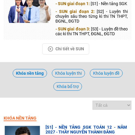
- SUN giai đoạn 1:
[S1] - Nền tảng SGK
- SUN giai đoạn 2:
[S2] - Luyện thi
chuyên sâu theo từng kì thi TN THPT,
ĐGNL, ĐGTD
- SUN giai đoạn 3:
[S3] - Luyện đề theo
các kì thi TN THPT, ĐGNL, ĐGTD
Chi tiết về SUN
Khóa nền tảng
Khóa luyện thi
Khóa luyện đề
Khóa bổ trợ
KHÓA NỀN TẢNG
[S1] - NỀN TẢNG SGK TOÁN 12 - NĂM
2027 - THẦY NGUYỄN THÀNH ĐĂNG