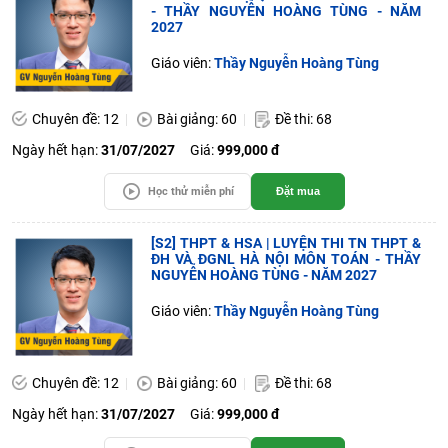
- THẦY NGUYỄN HOÀNG TÙNG - NĂM
2027
Giáo viên:
Thầy Nguyễn Hoàng Tùng
Chuyên đề: 12
Bài giảng: 60
Đề thi: 68
Ngày hết hạn:
31/07/2027
Giá:
999,000 đ
Học thử miễn phí
Đặt mua
[S2] THPT & HSA | LUYỆN THI TN THPT &
ĐH VÀ ĐGNL HÀ NỘI MÔN TOÁN - THẦY
NGUYỄN HOÀNG TÙNG - NĂM 2027
Giáo viên:
Thầy Nguyễn Hoàng Tùng
Chuyên đề: 12
Bài giảng: 60
Đề thi: 68
Ngày hết hạn:
31/07/2027
Giá:
999,000 đ