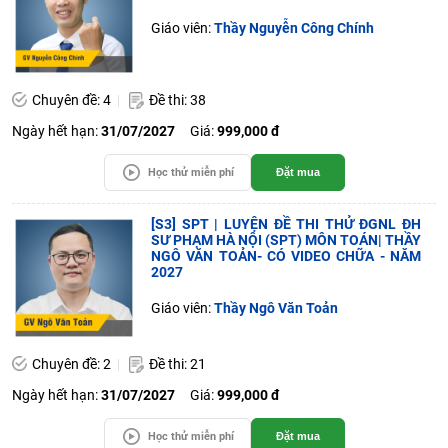
Giáo viên:
Thầy Nguyễn Công Chính
Chuyên đề: 4
Đề thi: 38
Ngày hết hạn:
31/07/2027
Giá:
999,000 đ
Học thử miễn phí
Đặt mua
[S3] SPT | LUYỆN ĐỀ THI THỬ ĐGNL ĐH
SƯ PHẠM HÀ NỘI (SPT) MÔN TOÁN| THẦY
NGÔ VĂN TOẢN- CÓ VIDEO CHỮA - NĂM
2027
Giáo viên:
Thầy Ngô Văn Toản
Chuyên đề: 2
Đề thi: 21
Ngày hết hạn:
31/07/2027
Giá:
999,000 đ
Học thử miễn phí
Đặt mua