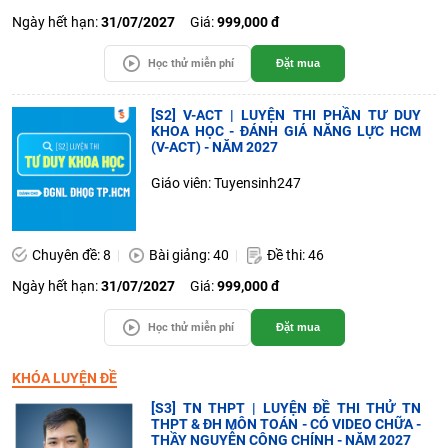
Ngày hết hạn:
31/07/2027
Giá:
999,000 đ
Học thử miễn phí
Đặt mua
[S2] V-ACT | LUYỆN THI PHẦN TƯ DUY
KHOA HỌC - ĐÁNH GIÁ NĂNG LỰC HCM
(V-ACT) - NĂM 2027
Giáo viên: Tuyensinh247
Chuyên đề: 8
Bài giảng: 40
Đề thi: 46
Ngày hết hạn:
31/07/2027
Giá:
999,000 đ
Học thử miễn phí
Đặt mua
KHÓA LUYỆN ĐỀ
[S3] TN THPT | LUYỆN ĐỀ THI THỬ TN
THPT & ĐH MÔN TOÁN - CÓ VIDEO CHỮA -
THẦY NGUYỄN CÔNG CHÍNH - NĂM 2027