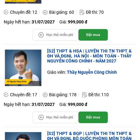
Chuyên đề: 12
Bài giảng: 60
Đề thi: 70
Ngày hết hạn:
31/07/2027
Giá:
999,000 đ
Học thử miễn phí
Đặt mua
[S2] THPT & HSA | LUYỆN THI TN THPT &
ĐH VÀ ĐGNL HÀ NỘI - MÔN TOÁN - THẦY
NGUYỄN CÔNG CHÍNH - NĂM 2027
Giáo viên:
Thầy Nguyễn Công Chính
Chuyên đề: 17
Bài giảng: 178
Đề thi: 110
Ngày hết hạn:
31/07/2027
Giá:
999,000 đ
Học thử miễn phí
Đặt mua
[S2] THPT & BQP | LUYỆN THI TN THPT &
ĐH VÀ ĐGNL BỘ QUỐC PHÒNG MÔN TOÁN