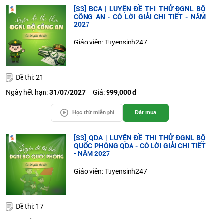
[S3] BCA | LUYỆN ĐỀ THI THỬ ĐGNL BỘ
CÔNG AN - CÓ LỜI GIẢI CHI TIẾT - NĂM
2027
Giáo viên: Tuyensinh247
Đề thi: 21
Ngày hết hạn:
31/07/2027
Giá:
999,000 đ
Học thử miễn phí
Đặt mua
[S3] QDA | LUYỆN ĐỀ THI THỬ ĐGNL BỘ
QUỐC PHÒNG QDA - CÓ LỜI GIẢI CHI TIẾT
- NĂM 2027
Giáo viên: Tuyensinh247
Đề thi: 17