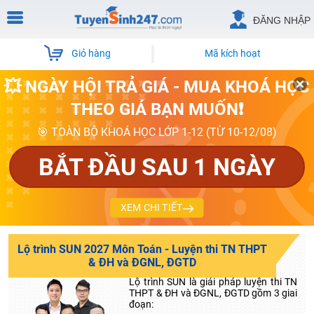
ĐĂNG NHẬP
Giỏ hàng
Mã kích hoạt
💥 NGÀY HỘI TRẢ GIÁ - MUA KHOÁ HỌC
THEO GIÁ BẠN MUỐN❗
🎯 TOÀN BỘ KHOÁ HỌC LỚP 1-12 (TỪ 10-12/08)
BẮT ĐẦU SAU 1 NGÀY
XEM CHI TIẾT
Lộ trình SUN 2027 Môn Toán - Luyện thi TN THPT
& ĐH và ĐGNL, ĐGTD
Lộ trình SUN là giải pháp luyện thi TN
THPT & ĐH và ĐGNL, ĐGTD gồm 3 giai
đoạn: