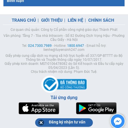
Bình luận
TRANG CHỦ
GIỚI THIỆU
LIÊN HỆ
CHÍNH SÁCH
Cơ quan chủ quản: Công ty Cổ phần công nghệ giáo dục Thành Phát
Văn phòng: Tầng 7 - Tòa nhà Intracom - Số 82 Đường Dịch Vọng Hậu - Phường
Cầu Giấy - Hà Nội
Tel:
024.7300.7989
- Hotline:
1800.6947
- Email hỗ trợ:
lienhe@tuyensinh247.com
Giấy phép cung cấp dịch vụ mạng xã hội trực tuyến số 337/GP-BTTTT do Bộ
Thông tin và Truyền thông cấp ngày 10/07/2017.
Giấy phép kinh doanh: MST-0106478082 do Sở Kế hoạch và Đầu tư cấp ngày
05/04/2023 (Lần 5).
Chịu trách nhiệm nội dung: Phạm Đức Tuệ.
Tải ứng dụng
Đăng ký nhận tư vấn