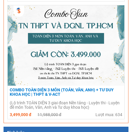
COMBO TOÀN DIỆN 3 MÔN (TOÁN, VĂN, ANH) + TƯ DUY
KHOA HỌC | THPT & V-ACT
(Lộ trình TOÀN DIỆN 3 giai đoạn Nền tảng - Luyện thi - Luyện
đề môn Toán, Văn, Anh và Tư duy khoa học)
3,499,000 đ
11,988,000 đ
Lượt mua: 634