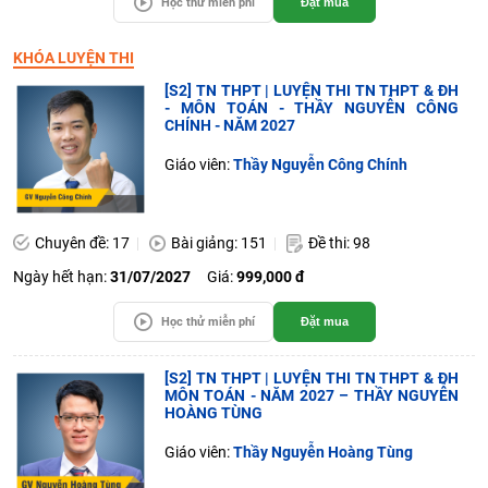
Học thử miễn phí
Đặt mua
KHÓA LUYỆN THI
[S2] TN THPT | LUYỆN THI TN THPT & ĐH
- MÔN TOÁN - THẦY NGUYỄN CÔNG
CHÍNH - NĂM 2027
Giáo viên:
Thầy Nguyễn Công Chính
Chuyên đề: 17
Bài giảng: 151
Đề thi: 98
Ngày hết hạn:
31/07/2027
Giá:
999,000 đ
Học thử miễn phí
Đặt mua
[S2] TN THPT | LUYỆN THI TN THPT & ĐH
MÔN TOÁN - NĂM 2027 – THẦY NGUYỄN
HOÀNG TÙNG
Giáo viên:
Thầy Nguyễn Hoàng Tùng