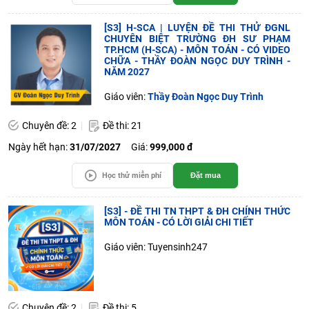
[S3] H-SCA | LUYỆN ĐỀ THI THỬ ĐGNL
CHUYÊN BIỆT TRƯỜNG ĐH SƯ PHẠM
TP.HCM (H-SCA) - MÔN TOÁN - CÓ VIDEO
CHỮA - THẦY ĐOÀN NGỌC DUY TRÌNH -
NĂM 2027
Giáo viên:
Thầy Đoàn Ngọc Duy Trình
Chuyên đề: 2
Đề thi: 21
Ngày hết hạn:
31/07/2027
Giá:
999,000 đ
Học thử miễn phí
Đặt mua
[S3] - ĐỀ THI TN THPT & ĐH CHÍNH THỨC
MÔN TOÁN - CÓ LỜI GIẢI CHI TIẾT
Giáo viên: Tuyensinh247
Chuyên đề: 2
Đề thi: 5