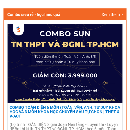
Combo siêu rẻ - học hiệu quả
Xem thêm >
COMBO TOÀN DIỆN 6 MÔN (TOÁN, VĂN, ANH, TƯ DUY KHOA
HỌC VÀ 3 MÔN KHOA HỌC CHUYÊN SÂU TỰ CHỌN | THPT &
V-ACT
(Lộ trình TOÀN DIỆN 3 giai đoạn Nền tảng - Luyện thi - Luyện
đề ôn thi kì thi TN THPT và ĐGNL TP. HCM theo 6 môn: Toán,