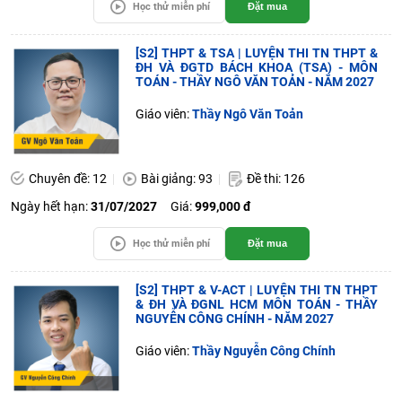
Học thử miễn phí
Đặt mua
[S2] THPT & TSA | LUYỆN THI TN THPT &
ĐH VÀ ĐGTD BÁCH KHOA (TSA) - MÔN
TOÁN - THẦY NGÔ VĂN TOẢN - NĂM 2027
Giáo viên:
Thầy Ngô Văn Toản
Chuyên đề: 12
Bài giảng: 93
Đề thi: 126
Ngày hết hạn:
31/07/2027
Giá:
999,000 đ
Học thử miễn phí
Đặt mua
[S2] THPT & V-ACT | LUYỆN THI TN THPT
& ĐH VÀ ĐGNL HCM MÔN TOÁN - THẦY
NGUYỄN CÔNG CHÍNH - NĂM 2027
Giáo viên:
Thầy Nguyễn Công Chính