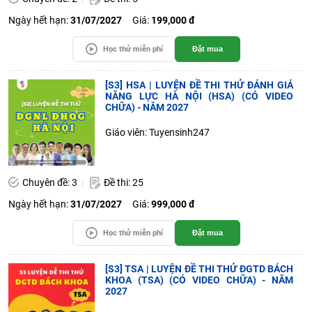
Ngày hết hạn:
31/07/2027
Giá:
199,000 đ
Học thử miễn phí
Đặt mua
[S3] HSA | LUYỆN ĐỀ THI THỬ ĐÁNH GIÁ
NĂNG LỰC HÀ NỘI (HSA) (CÓ VIDEO
CHỮA) - NĂM 2027
Giáo viên: Tuyensinh247
Chuyên đề: 3
Đề thi: 25
Ngày hết hạn:
31/07/2027
Giá:
999,000 đ
Học thử miễn phí
Đặt mua
[S3] TSA | LUYỆN ĐỀ THI THỬ ĐGTD BÁCH
KHOA (TSA) (CÓ VIDEO CHỮA) - NĂM
2027