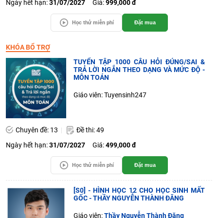
Ngày hết hạn:
31/07/2027
Giá:
999,000 đ
Học thử miễn phí
Đặt mua
KHÓA BỔ TRỢ
TUYỂN TẬP 1000 CÂU HỎI ĐÚNG/SAI &
TRẢ LỜI NGẮN THEO DẠNG VÀ MỨC ĐỘ -
MÔN TOÁN
Giáo viên: Tuyensinh247
Chuyên đề: 13
Đề thi: 49
Ngày hết hạn:
31/07/2027
Giá:
499,000 đ
Học thử miễn phí
Đặt mua
[S0] - HÌNH HỌC 12 CHO HỌC SINH MẤT
GỐC - THẦY NGUYỄN THÀNH ĐĂNG
Giáo viên:
Thầy Nguyễn Thành Đăng