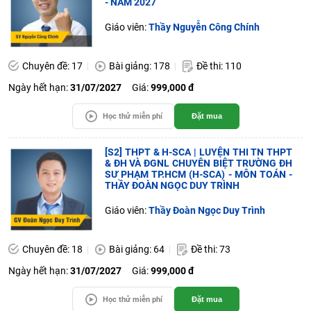
- NĂM 2027
Giáo viên:
Thầy Nguyễn Công Chính
Chuyên đề: 17
Bài giảng: 178
Đề thi: 110
Ngày hết hạn:
31/07/2027
Giá:
999,000 đ
Học thử miễn phí
Đặt mua
[S2] THPT & H-SCA | LUYỆN THI TN THPT
& ĐH VÀ ĐGNL CHUYÊN BIỆT TRƯỜNG ĐH
SƯ PHẠM TP.HCM (H-SCA) - MÔN TOÁN -
THẦY ĐOÀN NGỌC DUY TRÌNH
Giáo viên:
Thầy Đoàn Ngọc Duy Trình
Chuyên đề: 18
Bài giảng: 64
Đề thi: 73
Ngày hết hạn:
31/07/2027
Giá:
999,000 đ
Học thử miễn phí
Đặt mua