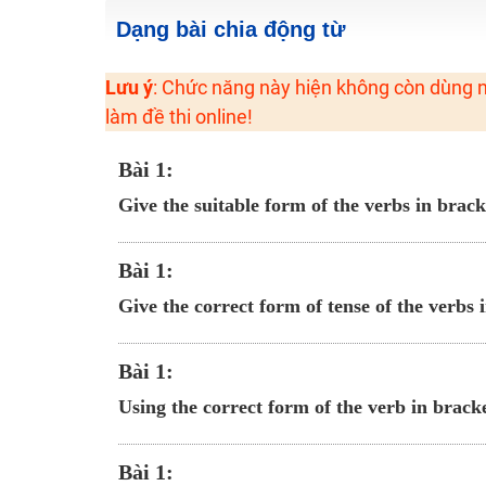
2K6! Lộ Trình Sun 2024 - Ba bước luyện thi TN THPT - Đ
Dạng bài chia động từ
Hot! Lễ hội đồng giá 449K - 499K toàn bộ khoá học tại
Lưu ý
: Chức năng này hiện không còn dùng n
Khuyến Mãi Khoá Học 1K Chỉ Từ 11-13/09/2024
làm đề thi online!
Đồng giá khóa học 499K - 399K (13/11-15/11)
Khai giảng các khóa lớp 9 Toán - Lý - Hóa - Văn - Anh 
Bài 1:
Khai giảng khóa Ngữ văn 7 - xây nền vững chắc cho tươn
Give the suitable form of the verbs in brack
Luyện thi vào lớp 10 môn Toán, Văn, Hóa, Anh, Lý với giáo
Bài 1:
Give the correct form of tense of the verbs 
Bài 1:
Using the correct form of the verb in bracke
Bài 1: