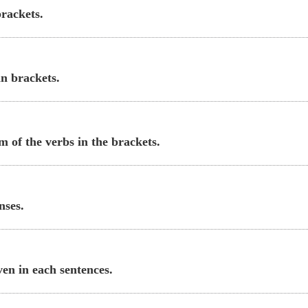
brackets.
in brackets.
m of the verbs in the brackets.
enses.
ven in each sentences.