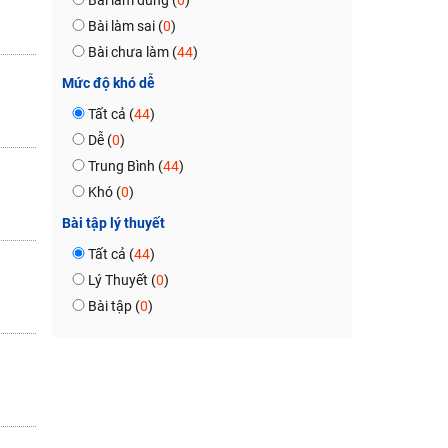
Bài làm đúng (
0
)
Bài làm sai (
0
)
Bài chưa làm (
44
)
Mức độ khó dễ
Tất cả (
44
)
Dễ (
0
)
Trung Bình (
44
)
Khó (
0
)
Bài tập lý thuyết
Tất cả (
44
)
Lý Thuyết (
0
)
Bài tập (
0
)