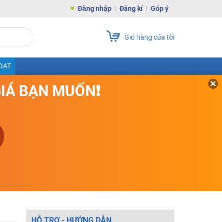
Đăng nhập
Đăng kí
Góp ý
Giỏ hàng của tôi
OẠT
GIÁ BẠN MUỐN❗
HỖ TRỢ - HƯỚNG DẪN