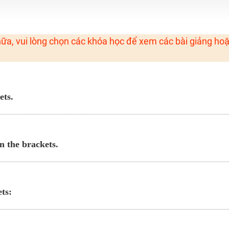
H ít nhất 25 điểm
 Tuyensinh247 (Từ 16-18/07/2025)
ữa, vui lòng chọn các khóa học để xem các bài giảng ho
năm 2018
g lai!
ets.
 viên giỏi và nổi tiếng
in the brackets.
ts: