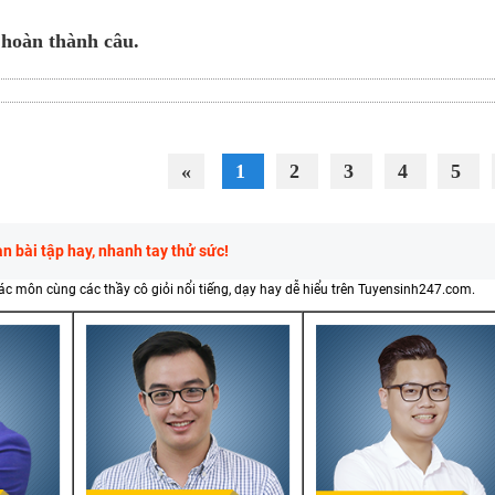
 hoàn thành câu.
«
1
2
3
4
5
 bài tập hay, nhanh tay thử sức!
các môn cùng các thầy cô giỏi nổi tiếng, dạy hay dễ hiểu trên Tuyensinh247.com.