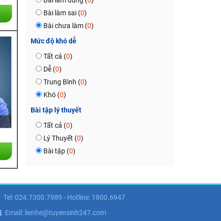
Bài làm đúng (
0
)
Bài làm sai (
0
)
Bài chưa làm (
0
)
Mức độ khó dễ
Tất cả (
0
)
Dễ (
0
)
Trung Bình (
0
)
Khó (
0
)
Bài tập lý thuyết
Tất cả (
0
)
Lý Thuyết (
0
)
Bài tập (
0
)
Tel: 024.7300.7989 - Hotline: 1800.6947
Email: lienhe@tuyensinh247.com