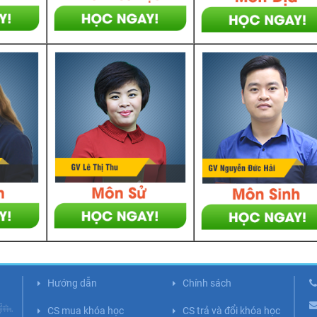
Hướng dẫn
Chính sách
CS mua khóa học
CS trả và đổi khóa học