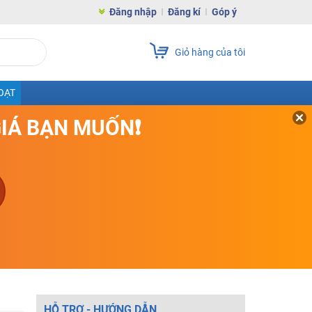
Đăng nhập
Đăng kí
Góp ý
Giỏ hàng của tôi
OẠT
GIÁ BẠN MUỐN❗
HỖ TRỢ - HƯỚNG DẪN