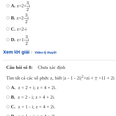
A.
z=2+
i
B.
z=2-
i
C.
z=2-i
D.
z=1-
i
Xem lời giải
Video lý thuyết
Câu hỏi số 8:
Chưa xác định
2
Tìm tất cả các số phức z, biết |z - 1 - 2i|
+zi +
=11 + 2i
A.
z = 2 + i; z = 4 + 2i.
B.
z = 2 - i; z = 4 + 2i.
C.
z = 1 - i; z = 4 + 2i.