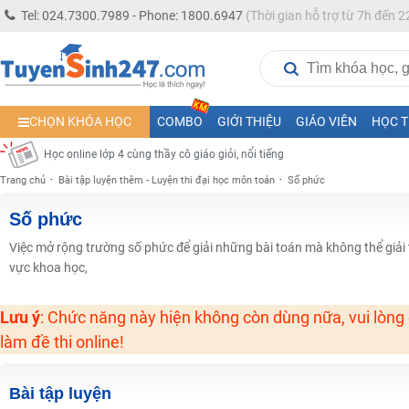
Học online lớp 5 cùng thầy cô giáo giỏi, nổi tiếng
Tel: 024.7300.7989 - Phone: 1800.6947
(Thời gian hỗ trợ từ 7h đến 2
Học online lớp 7 cùng thầy cô giáo giỏi
Học online lớp 6 cùng thầy cô giỏi, nổi tiếng
Học online lớp 8 cùng thầy cô giáo giỏi
CHỌN KHÓA HỌC
COMBO
GIỚI THIỆU
GIÁO VIÊN
HỌC T
2K13! Bứt Phá Lớp 5 Năm Học 2023 - 2024
Học online lớp 4 cùng thầy cô giáo giỏi, nổi tiếng
Trang chủ
Bài tập luyện thêm - Luyện thi đại học môn toán
Số phức
Học online lớp 3 cùng thầy cô giáo giỏi, nổi tiếng
Học online lớp 2 với thầy cô giáo giỏi, nổi tiếng
Số phức
2K6! Lộ Trình Sun 2024 - Ba bước luyện thi TN THPT - ĐH ít nhất 25 điểm
Việc mở rộng trường số phức để giải những bài toán mà không thể giải
vực khoa học,
Hot! Lễ hội đồng giá 449K - 499K toàn bộ khoá học tại Tuyensinh247 (Từ
Khuyến Mãi Khoá Học 1K Chỉ Từ 11-13/09/2024
Lưu ý
: Chức năng này hiện không còn dùng nữa, vui lòng
Đồng giá khóa học 499K - 399K (13/11-15/11)
làm đề thi online!
Khai giảng các khóa lớp 9 Toán - Lý - Hóa - Văn - Anh năm 2018
Khai giảng khóa Ngữ văn 7 - xây nền vững chắc cho tương lai!
Bài tập luyện