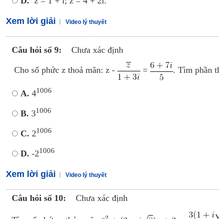
D.
z = 1 + i; z = 4 + 2i.
Xem lời giải
Video lý thuyết
Câu hỏi số 9:
Chưa xác định
Cho số phức z thoả mãn: z -
=
. Tìm phần t
1006
A.
4
1006
B.
3
1006
C.
2
1006
D.
-2
Xem lời giải
Video lý thuyết
Câu hỏi số 10:
Chưa xác định