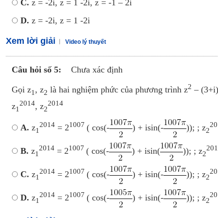
C.
z = -2i, z = 1 -2i, z = -1 – 2i
D.
z = -2i, z = 1 -2i
Xem lời giải
Video lý thuyết
Câu hỏi số 5:
Chưa xác định
2
Gọi z
, z
là hai nghiệm phức của phương trình z
– (3+i)
1
2
2014
2014
z
, z
1
2
2014
1007
20
A.
z
= 2
( cos(-
) + isin(-
)); ; z
1
2
2014
1007
201
B.
z
= 2
( cos(-
) + isin(
)); ; z
1
2
2014
1007
20
C.
z
= 2
( cos(-
) + isin(-
)); ; z
1
2
2014
1007
20
D.
z
= 2
( cos(-
) + isin(-
)); ; z
1
2