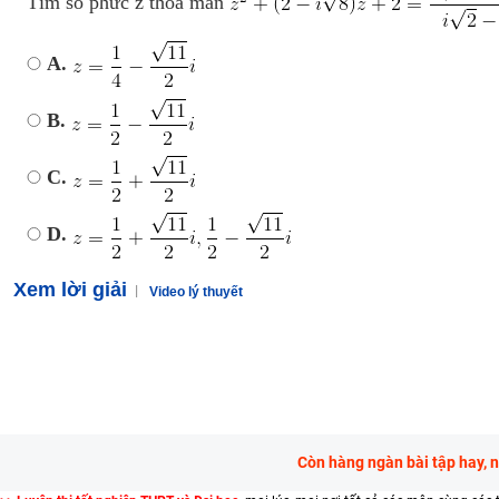
Tìm số phức z thỏa mãn
A.
B.
C.
D.
Xem lời giải
Video lý thuyết
Còn hàng ngàn bài tập hay, 