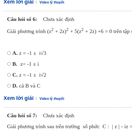
Xem lời giải
Video lý thuyết
Câu hỏi số 6:
Chưa xác định
2
2
2
Giải phương trình (z
+ 2z)
+ 5(z
+ 2z) +6 = 0 trên tập 
A.
z = -1 ± i√3
B.
z= -1 ± i
C.
z = -1 ± i√2
D.
cả B và C
Xem lời giải
Video lý thuyết
Câu hỏi số 7:
Chưa xác định
Giải phương trình sau trên trường số phức C : | z | - iz 