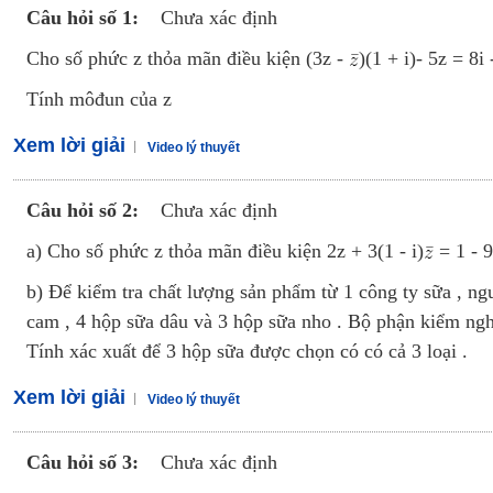
Luyện thi vào lớp 10 môn Toán, Văn, Hóa, Anh, Lý với giáo viên giỏi và nổi 
Câu hỏi số 1:
Chưa xác định
Cho số phức z thỏa mãn điều kiện (3z -
)(1 + i)- 5z = 8i 
Tính môđun của z
Xem lời giải
Video lý thuyết
Câu hỏi số 2:
Chưa xác định
a) Cho số phức z thỏa mãn điều kiện 2z + 3(1 - i)
= 1 - 9
b) Để kiểm tra chất lượng sản phẩm từ 1 công ty sữa , n
cam , 4 hộp sữa dâu và 3 hộp sữa nho . Bộ phận kiểm ngh
Tính xác xuất để 3 hộp sữa được chọn có có cả 3 loại .
Xem lời giải
Video lý thuyết
Câu hỏi số 3:
Chưa xác định