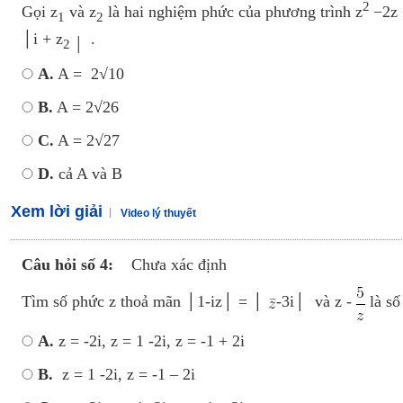
2
Gọi z
và z
là hai nghiệm phức của phương trình z
−2z 
1
2
│i + z
.
2 │
A.
A = 2√10
B.
A = 2√26
C.
A = 2√27
D.
cả A và B
Xem lời giải
Video lý thuyết
Câu hỏi số 4:
Chưa xác định
Tìm số phức z thoả mãn │1-iz│ = │
-3i│ và z -
là số
A.
z = -2i, z = 1 -2i, z = -1 + 2i
B.
z = 1 -2i, z = -1 – 2i