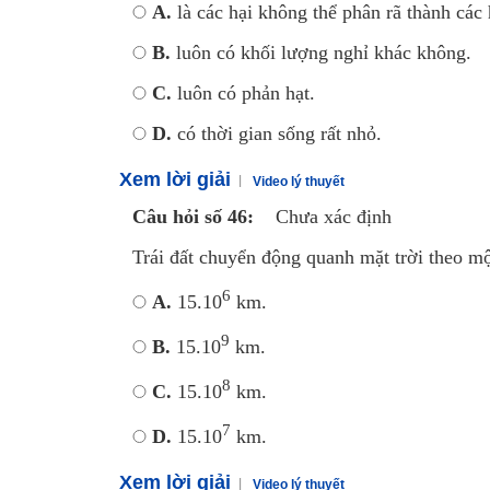
A.
là các hại không thể phân rã thành các 
B.
luôn có khối lượng nghỉ khác không.
C.
luôn có phản hạt.
D.
có thời gian sống rất nhỏ.
Xem lời giải
Video lý thuyết
Câu hỏi số 46:
Chưa xác định
Trái đất chuyển động quanh mặt trời theo mộ
6
A.
15.10
km.
9
B.
15.10
km.
8
C.
15.10
km.
7
D.
15.10
km.
Xem lời giải
Video lý thuyết