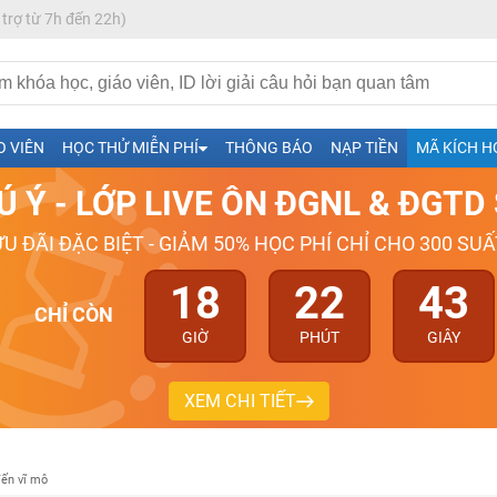
 trợ từ 7h đến 22h)
O VIÊN
HỌC THỬ MIỄN PHÍ
THÔNG BÁO
NẠP TIỀN
MÃ KÍCH H
Ú Ý - LỚP LIVE ÔN ĐGNL & ĐGT
ƯU ĐÃI ĐẶC BIỆT - GIẢM 50% HỌC PHÍ CHỈ CHO 300 SUẤ
h- Sinh-Sử-Địa cùng Thầy Cô giỏi, nổi tiếng
18
22
42
CHỈ CÒN
ng
GIỜ
PHÚT
GIÂY
026-2027
XEM CHI TIẾT
đến vĩ mô