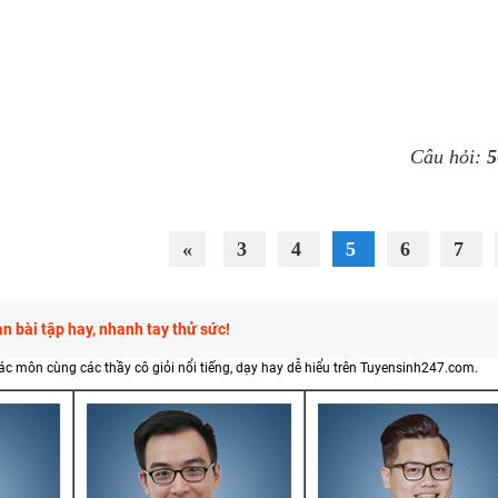
Câu hỏi:
5
«
3
4
5
6
7
 bài tập hay, nhanh tay thử sức!
các môn cùng các thầy cô giỏi nổi tiếng, dạy hay dễ hiểu trên Tuyensinh247.com.