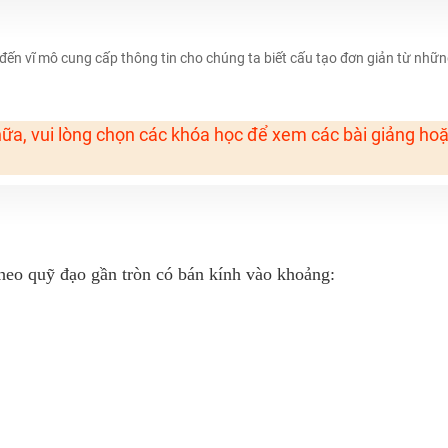
đến vĩ mô cung cấp thông tin cho chúng ta biết cấu tạo đơn giản từ nhữ
ữa, vui lòng chọn các khóa học để xem các bài giảng ho
H ít nhất 25 điểm
 Tuyensinh247 (Từ 16-18/07/2025)
năm 2018
heo quỹ đạo gần tròn có bán kính vào khoảng:
g lai!
 viên giỏi và nổi tiếng