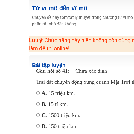
2K13! Bứt Phá Lớp 5 Năm Học 2023 - 2024
Từ vi mô đến vĩ mô
Học online lớp 4 cùng thầy cô giáo giỏi, nổi tiếng
Chuyên đề này tóm tắt lý thuyết trong chương từ vi mô 
phần rất nhỏ đến không
Học online lớp 3 cùng thầy cô giáo giỏi, nổi tiếng
Học online lớp 2 với thầy cô giáo giỏi, nổi tiếng
Lưu ý
: Chức năng này hiện không còn dùng n
2K6! Lộ Trình Sun 2024 - Ba bước luyện thi TN THPT - Đ
làm đề thi online!
Hot! Lễ hội đồng giá 449K - 499K toàn bộ khoá học tại
Khuyến Mãi Khoá Học 1K Chỉ Từ 11-13/09/2024
Bài tập luyện
Câu hỏi số 41:
Chưa xác định
Đồng giá khóa học 499K - 399K (13/11-15/11)
Khai giảng các khóa lớp 9 Toán - Lý - Hóa - Văn - Anh 
Trái đất chuyển động xung quanh Mặt Trời t
Khai giảng khóa Ngữ văn 7 - xây nền vững chắc cho tươn
A.
15 triệu km.
Luyện thi vào lớp 10 môn Toán, Văn, Hóa, Anh, Lý với giáo
B.
15 tỉ km.
C.
1500 triệu km.
D.
150 triệu km.