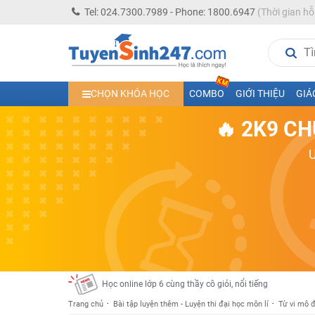
Tel: 024.7300.7989 - Phone: 1800.6947
(Thời gian hỗ
CHỌN KHÓA HỌC
COMBO
GIỚI THIỆU
GIÁ
🔥 2K9 CH
Học trực tuyến lớp 10 các môn Toán - Lý - Hóa - Văn - An
Học trực tuyến lớp 11 đủ môn cùng Thầy Cô giỏi, nổi tiế
Học online trực tuyến cấp Tiểu học và THCS năm học 2
Học online lớp 5 cùng thầy cô giáo giỏi, nổi tiếng
Học online lớp 7 cùng thầy cô giáo giỏi
Học online lớp 6 cùng thầy cô giỏi, nổi tiếng
Trang chủ
Bài tập luyện thêm - Luyện thi đại học môn lí
Từ vi mô 
Học online lớp 8 cùng thầy cô giáo giỏi