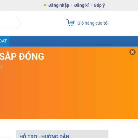
Đăng nhập
Đăng kí
Góp ý
Giỏ hàng của tôi
OẠT
D SẮP ĐÓNG
T
HỖ TRỢ - HƯỚNG DẪN