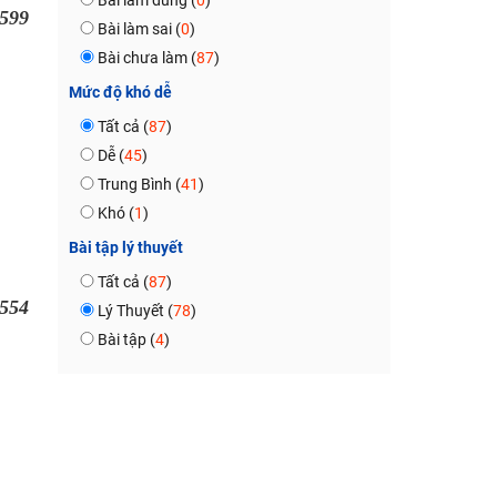
Bài làm đúng (
0
)
599
Bài làm sai (
0
)
Bài chưa làm (
87
)
Mức độ khó dễ
Tất cả (
87
)
Dễ (
45
)
Trung Bình (
41
)
Khó (
1
)
Bài tập lý thuyết
Tất cả (
87
)
554
Lý Thuyết (
78
)
Bài tập (
4
)