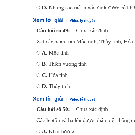
D.
Những sao mà ta xác định được có khối
Xem lời giải
Video lý thuyết
Câu hỏi số 49:
Chưa xác định
Xét các hành tinh Mộc tinh, Thủy tinh, Hỏa 
A.
Mộc tinh
B.
Thiên vương tinh
C.
Hỏa tinh
D.
Thủy tinh
Xem lời giải
Video lý thuyết
Câu hỏi số 50:
Chưa xác định
Các leptôn và hađôn được phân biệt thông q
A.
Khối lượng