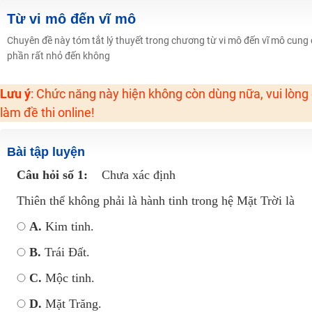
Học online lớp 2 với thầy cô giáo giỏi, nổi tiếng
Từ vi mô đến vĩ mô
2K6! Lộ Trình Sun 2024 - Ba bước luyện thi TN THPT - ĐH ít nhất 25 điểm
Chuyên đề này tóm tắt lý thuyết trong chương từ vi mô đến vĩ mô cung 
phần rất nhỏ đến không
Hot! Lễ hội đồng giá 449K - 499K toàn bộ khoá học tại Tuyensinh247 (Từ
Khuyến Mãi Khoá Học 1K Chỉ Từ 11-13/09/2024
Lưu ý
: Chức năng này hiện không còn dùng nữa, vui lòng
Đồng giá khóa học 499K - 399K (13/11-15/11)
làm đề thi online!
Khai giảng các khóa lớp 9 Toán - Lý - Hóa - Văn - Anh năm 2018
Khai giảng khóa Ngữ văn 7 - xây nền vững chắc cho tương lai!
Bài tập luyện
Luyện thi vào lớp 10 môn Toán, Văn, Hóa, Anh, Lý với giáo viên giỏi và nổi 
Câu hỏi số 1:
Chưa xác định
Thiên thể không phải là hành tinh trong hệ Mặt Trời là
A.
Kim tinh.
B.
Trái Đất.
C.
Mộc tinh.
D.
Mặt Trăng.