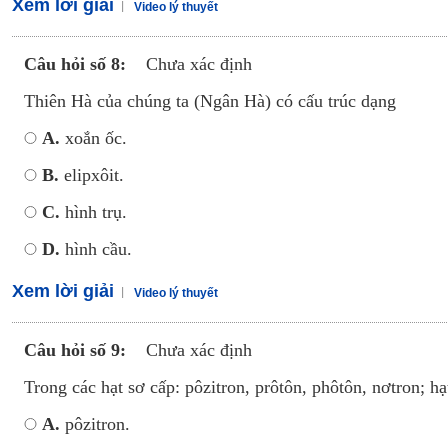
Xem lời giải
Video lý thuyết
Câu hỏi số 8:
Chưa xác định
Thiên Hà của chúng ta (Ngân Hà) có cấu trúc dạng
A.
xoắn ốc.
B.
elipxôit.
C.
hình trụ.
D.
hình cầu.
Xem lời giải
Video lý thuyết
Câu hỏi số 9:
Chưa xác định
Trong các hạt sơ cấp: pôzitron, prôtôn, phôtôn, nơtron; h
A.
pôzitron.