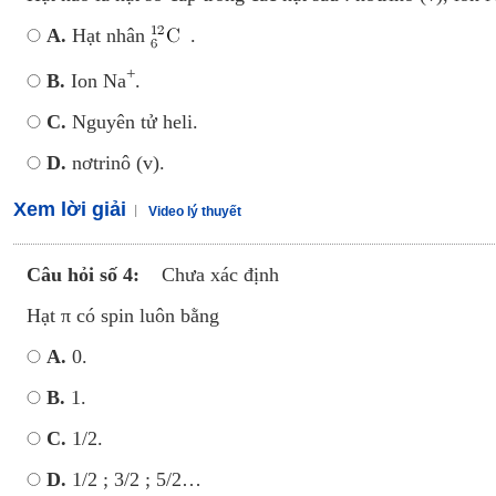
A.
Hạt nhân
.
+
B.
Ion Na
.
C.
Nguyên tử heli.
D.
nơtrinô (v).
Xem lời giải
Video lý thuyết
Câu hỏi số 4:
Chưa xác định
Hạt π có spin luôn bằng
A.
0.
B.
1.
C.
1/2.
D.
1/2 ; 3/2 ; 5/2…