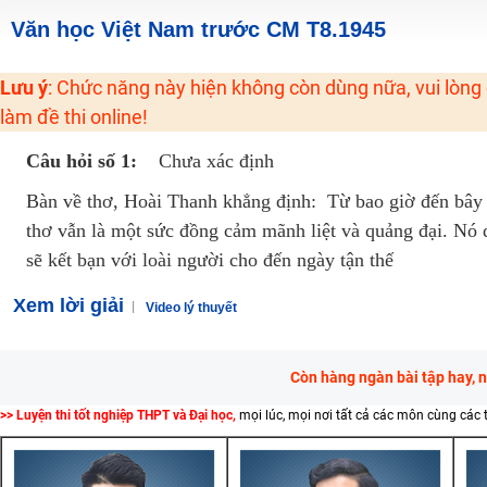
2K6! Lộ Trình Sun 2024 - Ba bước luyện thi TN THPT - ĐH ít nhất 25 điểm
Văn học Việt Nam trước CM T8.1945
Hot! Lễ hội đồng giá 449K - 499K toàn bộ khoá học tại Tuyensinh247 (Từ
Lưu ý
: Chức năng này hiện không còn dùng nữa, vui lòng
Khuyến Mãi Khoá Học 1K Chỉ Từ 11-13/09/2024
làm đề thi online!
Đồng giá khóa học 499K - 399K (13/11-15/11)
Khai giảng các khóa lớp 9 Toán - Lý - Hóa - Văn - Anh năm 2018
Câu hỏi số 1:
Chưa xác định
Khai giảng khóa Ngữ văn 7 - xây nền vững chắc cho tương lai!
Bàn về thơ, Hoài Thanh khẳng định: Từ bao giờ đến bây 
Luyện thi vào lớp 10 môn Toán, Văn, Hóa, Anh, Lý với giáo viên giỏi và nổi 
thơ vẫn là một sức đồng cảm mãnh liệt và quảng đại. Nó 
sẽ kết bạn với loài người cho đến ngày tận thế
Xem lời giải
Video lý thuyết
Còn hàng ngàn bài tập hay, 
>> Luyện thi tốt nghiệp THPT và Đại học,
mọi lúc, mọi nơi tất cả các môn cùng các 