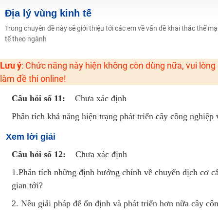
2K6! Lộ Trình Sun 2024 - Ba bước luyện thi TN THPT - ĐH ít nhất 25 điểm
Địa lý vùng kinh tế
Hot! Lễ hội đồng giá 449K - 499K toàn bộ khoá học tại Tuyensinh247 (Từ
Trong chuyên đề này sẽ giới thiệu tới các em về vấn đề khai thác thế m
tế theo ngành
Khuyến Mãi Khoá Học 1K Chỉ Từ 11-13/09/2024
Đồng giá khóa học 499K - 399K (13/11-15/11)
Lưu ý
: Chức năng này hiện không còn dùng nữa, vui lòng
Khai giảng các khóa lớp 9 Toán - Lý - Hóa - Văn - Anh năm 2018
làm đề thi online!
Khai giảng khóa Ngữ văn 7 - xây nền vững chắc cho tương lai!
Câu hỏi số 11:
Chưa xác định
Luyện thi vào lớp 10 môn Toán, Văn, Hóa, Anh, Lý với giáo viên giỏi và nổi 
Phân tích khả năng hiện trạng phát triển cây công nghiệp
Xem lời giải
Câu hỏi số 12:
Chưa xác định
1.Phân tích những định hướng chính về chuyển dịch cơ cấ
gian tới?
2. Nêu giải pháp để ổn định và phát triển hơn nữa cây cô