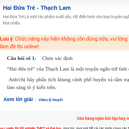
Học online lớp 2 với thầy cô giáo giỏi, nổi tiếng
Hai Đứa Trẻ - Thạch Lam
2K6! Lộ Trình Sun 2024 - Ba bước luyện thi TN THPT - ĐH ít nhất 25 điểm
Hai Đứa Trẻ Là một tác phẩm xuất sắc, rất điển hình cho loại truyện ngắ
khá nhiều
Hot! Lễ hội đồng giá 449K - 499K toàn bộ khoá học tại Tuyensinh247 (Từ
Khuyến Mãi Khoá Học 1K Chỉ Từ 11-13/09/2024
Lưu ý
: Chức năng này hiện không còn dùng nữa, vui lòng
Đồng giá khóa học 499K - 399K (13/11-15/11)
làm đề thi online!
Khai giảng các khóa lớp 9 Toán - Lý - Hóa - Văn - Anh năm 2018
Câu hỏi số 1:
Chưa xác định
Khai giảng khóa Ngữ văn 7 - xây nền vững chắc cho tương lai!
Luyện thi vào lớp 10 môn Toán, Văn, Hóa, Anh, Lý với giáo viên giỏi và nổi 
“Hai đứa trẻ” của Thạch Lam là một truyện ngắn trữ tìn
Anh/chị hãy phân tích khung cảnh phố huyện và tâm trạ
làm sáng tỏ ý kiến trên.
Xem lời giải
Video lý thuyết
Còn hàng ngàn bài tập hay, 
>> Luyện thi tốt nghiệp THPT và Đại học,
mọi lúc, mọi nơi tất cả các môn cùng các 