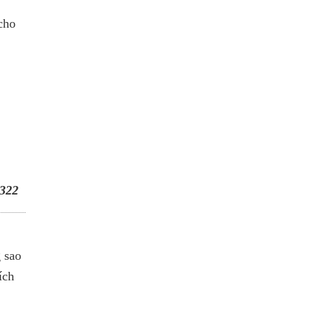
cho
322
 sao
ích