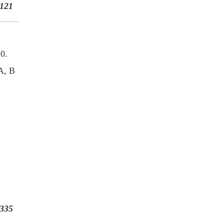
121
0.
A, B
335