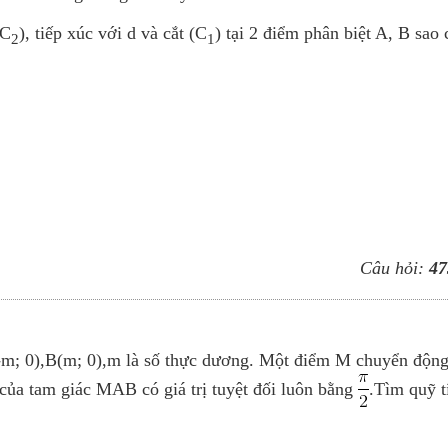
(C
), tiếp xúc với d và cắt (C
) tại 2 điểm phân biệt A, B sao 
2
1
Câu hỏi:
47
-m; 0),B(m; 0),m là số thực dương. Một điểm M chuyển động
của tam giác MAB có giá trị tuyệt đối luôn bằng
.Tìm quỹ t