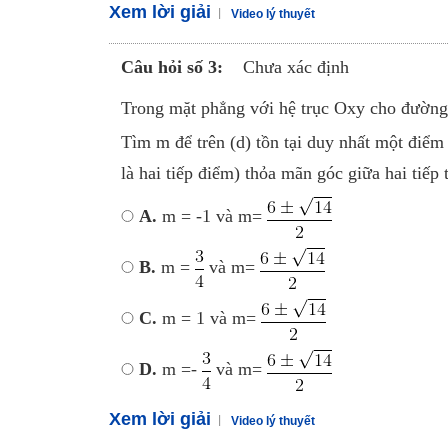
Xem lời giải
Video lý thuyết
Câu hỏi số 3:
Chưa xác định
Trong mặt phẳng với hệ trục Oxy cho đường 
Tìm m để trên (d) tồn tại duy nhất một điể
là hai tiếp điểm) thỏa mãn góc giữa hai ti
A.
m = -1 và m=
B.
m =
và m=
C.
m = 1 và m=
D.
m =-
và m=
Xem lời giải
Video lý thuyết