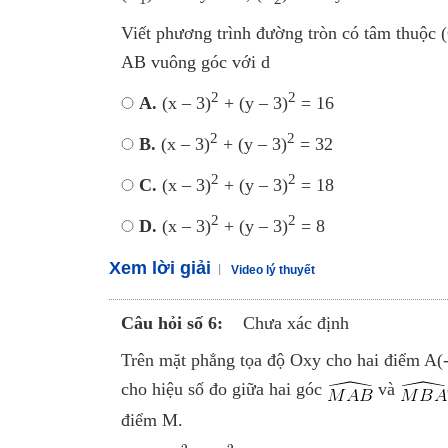
Viết phương trình đường tròn có tâm thuộc 
AB vuông góc với d
2
2
A.
(x – 3)
+ (y – 3)
= 16
2
2
B.
(x – 3)
+ (y – 3)
= 32
2
2
C.
(x – 3)
+ (y – 3)
= 18
2
2
D.
(x – 3)
+ (y – 3)
= 8
Xem lời giải
Video lý thuyết
Câu hỏi số 6:
Chưa xác định
Trên mặt phẳng tọa độ Oxy cho hai điểm A(
cho hiệu số đo giữa hai góc
và
điểm M.