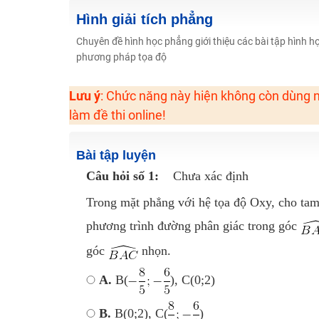
Học online lớp 2 với thầy cô giáo giỏi, nổi tiếng
Hình giải tích phẳng
2K6! Lộ Trình Sun 2024 - Ba bước luyện thi TN THPT - Đ
Chuyên đề hình học phẳng giới thiệu các bài tập hình họ
phương pháp tọa độ
Hot! Lễ hội đồng giá 449K - 499K toàn bộ khoá học tại
Khuyến Mãi Khoá Học 1K Chỉ Từ 11-13/09/2024
Lưu ý
: Chức năng này hiện không còn dùng n
Đồng giá khóa học 499K - 399K (13/11-15/11)
làm đề thi online!
Khai giảng các khóa lớp 9 Toán - Lý - Hóa - Văn - Anh 
Khai giảng khóa Ngữ văn 7 - xây nền vững chắc cho tươn
Bài tập luyện
Luyện thi vào lớp 10 môn Toán, Văn, Hóa, Anh, Lý với giáo
Câu hỏi số 1:
Chưa xác định
Trong mặt phẳng với hệ tọa độ Oxy, cho tam 
phương trình đường phân giác trong góc
góc
nhọn.
A.
B(
), C(0;2)
B.
B(0;2), C(
)