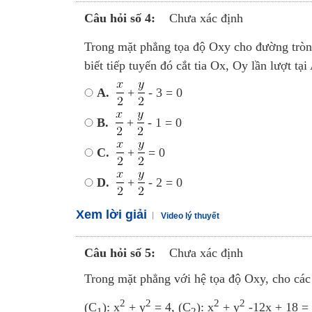
Câu hỏi số 4:
Chưa xác định
Trong mặt phẳng tọa độ Oxy cho đường tròn
biết tiếp tuyến đó cắt tia Ox, Oy lần lượt t
A.
+
- 3 = 0
B.
+
- 1 = 0
C.
+
= 0
D.
+
- 2 = 0
Xem lời giải
Video lý thuyết
Câu hỏi số 5:
Chưa xác định
Trong mặt phẳng với hệ tọa độ Oxy, cho các
2
2
2
2
(C
): x
+ y
= 4, (C
): x
+ y
-12x + 18 = 
1
2