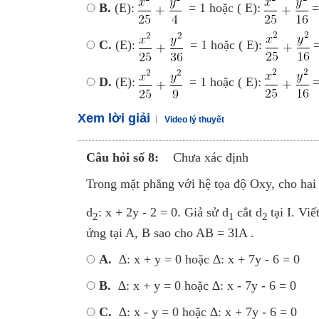
B.
(E):
= 1 hoặc ( E):
=
C.
(E):
= 1 hoặc ( E):
=
D.
(E):
= 1 hoặc ( E):
=
Xem lời giải
Video lý thuyết
Câu hỏi số 8:
Chưa xác định
Trong mặt phẳng với hệ tọa độ Oxy, cho hai
d
: x + 2y - 2 = 0. Giả sử d
cắt d
tại I. Vi
2
1
2
ứng tại A, B sao cho AB = 3IA .
A.
∆: x + y = 0 hoặc ∆: x + 7y - 6 = 0
B.
∆: x + y = 0 hoặc ∆: x - 7y - 6 = 0
C.
∆: x - y = 0 hoặc ∆: x + 7y - 6 = 0