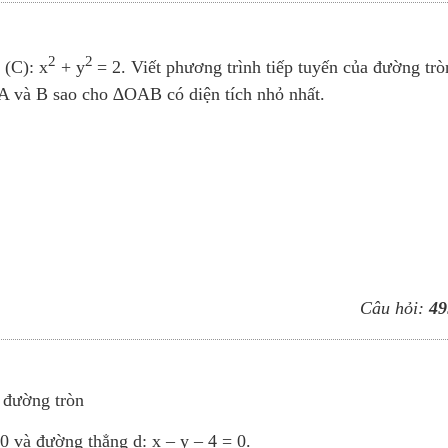
2
2
 (C): x
+ y
= 2. Viết phương trình tiếp tuyến của đường trò
ại A và B sao cho ∆OAB có diện tích nhỏ nhất.
Câu hỏi:
49
 đường tròn
0 và đường thẳng d: x – y – 4 = 0.