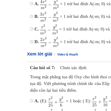
A.
= 1 trừ hai đỉnh A(-m; 0) và
B.
= 1 trừ hai đỉnh A(-m; 0) và
C.
= 1 trừ hai đỉnh A(-m; 0) và
D.
= 1 trừ hai đỉnh A(-m; 0) và
Xem lời giải
Video lý thuyết
Câu hỏi số 7:
Chưa xác định
Trong mặt phẳng tọa độ Oxy cho hình thoi có
tọa độ. Viết phương trình chính tắc của Elíp 
diện còn lại hai tiêu điểm.
A.
(E):
= 1 hoặc ( E):
=