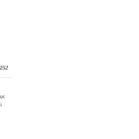
252
rục
i