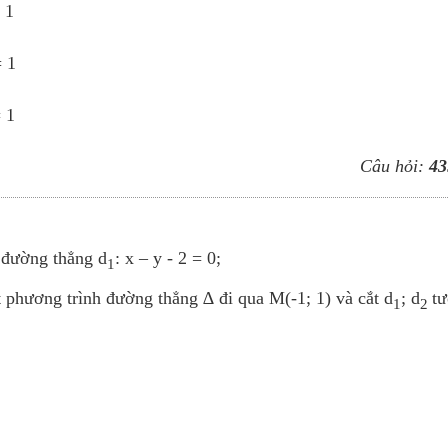
 1
 1
 1
Câu hỏi:
43
 đường thẳng d
: x – y - 2 = 0;
1
ết phương trình đường thẳng ∆ đi qua M(-1; 1) và cắt d
; d
t
1
2