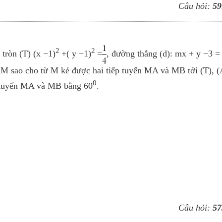
Câu hỏi:
59
2
2
tròn (T) (x −1)
+( y −1)
=
, đường thẳng (d): mx + y −3 = 
m M sao cho từ M kẻ được hai tiếp tuyến MA và MB tới (T), (
0
ếp tuyến MA và MB bằng 60
.
Câu hỏi:
57