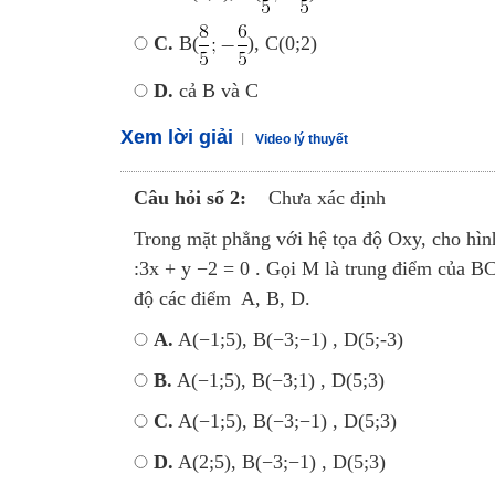
C.
B(
), C(0;2)
D.
cả B và C
Xem lời giải
Video lý thuyết
Câu hỏi số 2:
Chưa xác định
Trong mặt phẳng với hệ tọa độ Oxy, cho hì
:3x + y −2 = 0 . Gọi M là trung điểm của B
độ các điểm A, B, D.
A.
A(−1;5), B(−3;−1) , D(5;-3)
B.
A(−1;5), B(−3;1) , D(5;3)
C.
A(−1;5), B(−3;−1) , D(5;3)
D.
A(2;5), B(−3;−1) , D(5;3)