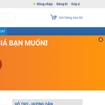
Đăng nhập
Đăng kí
Góp ý
Giỏ hàng của tôi
OẠT
GIÁ BẠN MUỐN❗
HỖ TRỢ - HƯỚNG DẪN