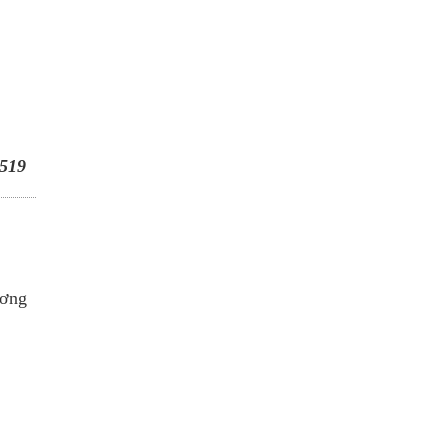
519
ương