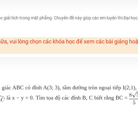
H ít nhất 25 điểm
c giải tích trong mặt phẳng. Chuyên đề này giúp các em luyện thi Đại học
 Tuyensinh247 (Từ 16-18/07/2025)
ữa, vui lòng chọn các khóa học để xem các bài giảng ho
năm 2018
g lai!
 viên giỏi và nổi tiếng
giác ABC có đỉnh A(3; 3), tâm đường tròn ngoại tiếp I(2;1),
là x − y = 0. Tìm tọa độ các đỉnh B, C biết rằng BC =