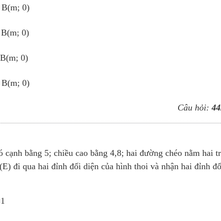
 B(m; 0)
 B(m; 0)
 B(m; 0)
 B(m; 0)
Câu hỏi:
44
 cạnh bằng 5; chiều cao bằng 4,8; hai đường chéo nằm hai t
(E) đi qua hai đỉnh đối diện của hình thoi và nhận hai đỉnh đố
1