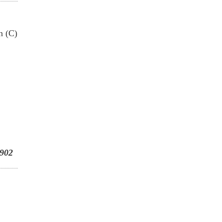
n (C)
902