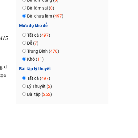
Bài làm đúng (
0
)
Bài làm sai (
0
)
Bài chưa làm (
497
)
Mức độ khó dễ
Tất cả (
497
)
415
Dễ (
7
)
Trung Bình (
478
)
Khó (
11
)
g d
Bài tập lý thuyết
tọa
Tất cả (
497
)
Lý Thuyết (
2
)
Bài tập (
252
)