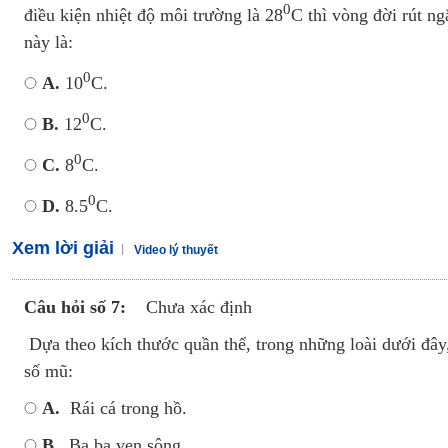
0
điều kiện nhiệt độ môi trường là 28
C thì vòng đời rút n
này là:
0
A.
10
C.
0
B.
12
C.
0
C.
8
C.
0
D.
8.5
C.
Xem lời giải
Video lý thuyết
Câu hỏi số 7:
Chưa xác định
Dựa theo kích thước quần thể, trong những loài dưới đây
số mũ:
A.
Rái cá trong hồ.
B.
Ba ba ven sông.