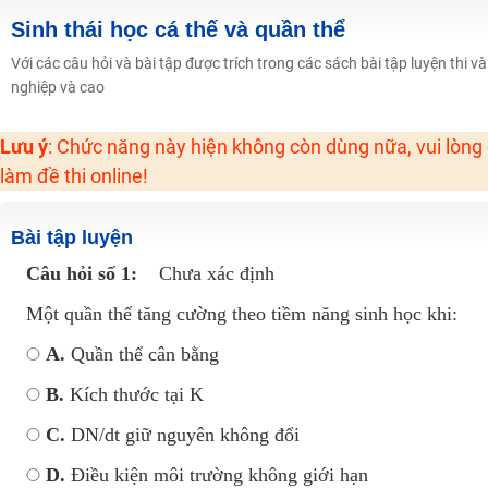
Hot! Lễ hội đồng giá 449K - 499K toàn bộ khoá học tại Tuyensinh247 (Từ
Sinh thái học cá thế và quần thể
Khuyến Mãi Khoá Học 1K Chỉ Từ 11-13/09/2024
Với các câu hỏi và bài tập được trích trong các sách bài tập luyện thi v
nghiệp và cao
Đồng giá khóa học 499K - 399K (13/11-15/11)
Khai giảng các khóa lớp 9 Toán - Lý - Hóa - Văn - Anh năm 2018
Lưu ý
: Chức năng này hiện không còn dùng nữa, vui lòng
Khai giảng khóa Ngữ văn 7 - xây nền vững chắc cho tương lai!
làm đề thi online!
Luyện thi vào lớp 10 môn Toán, Văn, Hóa, Anh, Lý với giáo viên giỏi và nổi 
Bài tập luyện
Câu hỏi số 1:
Chưa xác định
Một quần thể tăng cường theo tiềm năng sinh học khi:
A.
Quần thể cân bằng
B.
Kích thước tại K
C.
DN/dt giữ nguyên không đổi
D.
Điều kiện môi trường không giới hạn