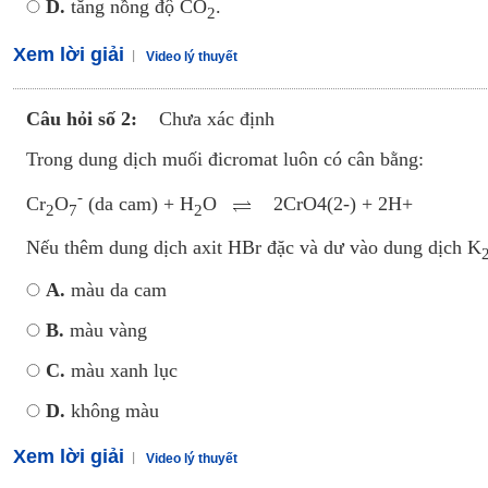
D.
tăng nồng độ CO
.
2
Xem lời giải
Video lý thuyết
Câu hỏi số 2:
Chưa xác định
Trong dung dịch muối đicromat luôn có cân bằng:
-
Cr
O
(da cam) + H
O
2CrO4(2-) + 2H+
2
7
2
Nếu thêm dung dịch axit HBr đặc và dư vào dung dịch K
A.
màu da cam
B.
màu vàng
C.
màu xanh lục
D.
không màu
Xem lời giải
Video lý thuyết