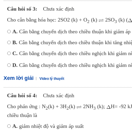
Câu hỏi số 3:
Chưa xác định
Cho cân bằng hóa học: 2SO2 (k) + O
(k)
2SO
(k) (
2
3
A.
Cân bằng chuyển dịch theo chiều thuận khi giảm áp 
B.
Cân bằng chuyển dịch theo chiều thuận khi tăng nhi
C.
Cân bằng chuyển dịch theo chiều nghịch khi giảm 
D.
Cân bằng chuyển dịch theo chiều nghịch khi giảm 
Xem lời giải
Video lý thuyết
Câu hỏi số 4:
Chưa xác định
Cho phản ứng : N
(k) + 3H
(k)
2NH
(k);
H= -92 kJ
2
2
3
chiều thuận là
A.
giảm nhiệt độ và giảm áp suất