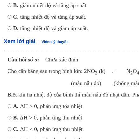
B.
giảm nhiệt độ và tăng áp suất
C.
tăng nhiệt độ và tăng áp suất.
D.
tăng nhiệt độ và giảm áp suất.
Xem lời giải
Video lý thuyết
Câu hỏi số 5:
Chưa xác định
Cho cân bằng sau trong bình kín: 2NO
(k)
N
O
2
2
(màu nâu đỏ) (không màu
Biết khi hạ nhiệt độ của bình thì màu nâu đỏ nhạt dần. Ph
A.
ΔH > 0, phản ứng tỏa nhiệt
B.
ΔH > 0, phản ứng thu nhiệt
C.
ΔH < 0, phản ứng thu nhiệt