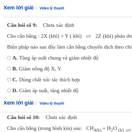
Xem lời giải
Video lý thuyết
Câu hỏi số 9:
Chưa xác định
Cho cân bằng : 2X (khí) + Y ( khí)
2Z (khí) phản ứng
Biện pháp nào sau đây làm cân bằng chuyển dịch theo chi
A.
Tăng áp suất chung và giảm nhiệt độ
B.
Giảm nồng độ X, Y
C.
Dùng chất xúc tác thích hợp
D.
Giảm áp suất, tăng nhiệt độ
Xem lời giải
Video lý thuyết
Câu hỏi số 10:
Chưa xác định
Cho cân bằng (trong bình kín) sau: CH
+ H
O
4(k)
2
(k)