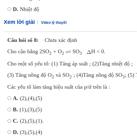
D.
Nhiệt độ
Xem lời giải
Video lý thuyết
Câu hỏi số 8:
Chưa xác định
Cho cân bằng 2SO
+ O
SO
H < 0.
2
2
3
Cho một số yếu tố: (1) Tăng áp suất ; (2)Tăng nhiệt độ ;
(3) Tăng nồng độ O
và SO
; (4)Tăng nồng độ SO
; (5)
2
2
3
Các yếu tố làm tăng hiệu suất của p/ứ trên là :
A.
(2),(4),(5)
B.
(1),(3),(5)
C.
(2),(5),(1).
D.
(3),(5),(4)