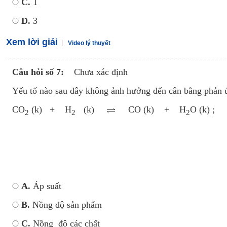
C.
1
D.
3
Xem lời giải
Video lý thuyết
Câu hỏi số 7:
Chưa xác định
Yếu tố nào sau đây không ảnh hưởng đến cân bằng phản 
CO
(k) + H
(k)
CO (k) + H
O (k) 
2
2
2
A.
Áp suất
B.
Nồng độ sản phẩm
C.
Nồng độ các chất