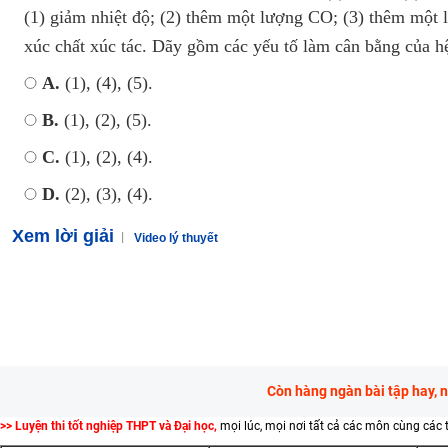
(1) giảm nhiệt độ; (2) thêm một lượng CO; (3) thêm một
xúc chất xúc tác. Dãy gồm các yếu tố làm cân bằng của h
A.
(1), (4), (5).
B.
(1), (2), (5).
C.
(1), (2), (4).
D.
(2), (3), (4).
Xem lời giải
Video lý thuyết
Còn hàng ngàn bài tập hay, 
>> Luyện thi tốt nghiệp THPT và Đại học,
mọi lúc, mọi nơi tất cả các môn cùng các 