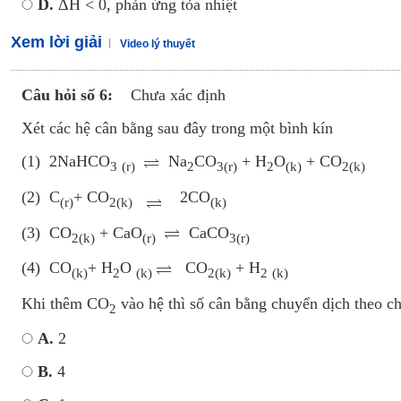
D.
ΔH < 0, phản ứng tỏa nhiệt
Xem lời giải
Video lý thuyết
Câu hỏi số 6:
Chưa xác định
Xét các hệ cân bằng sau đây trong một bình kín
(1) 2NaHCO
Na
CO
+ H
O
+ CO
3
(r)
2
3(r)
2
(k)
2(k
(2) C
+ CO
2CO
(r)
2(k)
(k)
(3) CO
+ CaO
CaCO
2(k)
(r)
3(r)
(4) CO
+ H
O
CO
+ H
(k)
2
(k)
2(k)
2
(k)
Khi thêm CO
vào hệ thì số cân bằng chuyển dịch theo ch
2
A.
2
B.
4