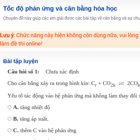
Học online lớp 2 với thầy cô giáo giỏi, nổi tiếng
Tốc độ phản ứng và cân bằng hóa học
2K6! Lộ Trình Sun 2024 - Ba bước luyện thi TN THPT - ĐH ít nhất 25 điểm
Chuyên đề này giúp các em giải được các bài tập về cân bằng và sự ch
Hot! Lễ hội đồng giá 449K - 499K toàn bộ khoá học tại Tuyensinh247 (Từ
Lưu ý
: Chức năng này hiện không còn dùng nữa, vui lòng
Khuyến Mãi Khoá Học 1K Chỉ Từ 11-13/09/2024
làm đề thi online!
Đồng giá khóa học 499K - 399K (13/11-15/11)
Khai giảng các khóa lớp 9 Toán - Lý - Hóa - Văn - Anh năm 2018
Bài tập luyện
Khai giảng khóa Ngữ văn 7 - xây nền vững chắc cho tương lai!
Câu hỏi số 1:
Chưa xác định
Luyện thi vào lớp 10 môn Toán, Văn, Hóa, Anh, Lý với giáo viên giỏi và nổi 
Cho cân bắng xảy ra trong bình kín: C
+ CO
2CO
r
2k
Yếu tố tác động vào hệ phản ứng mà không làm thay đổi s
A.
tăng nhiệt độ
B.
tăng áp suất.
C.
thêm C vào hệ phản ứng