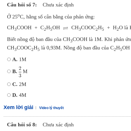
Câu hỏi số 7:
Chưa xác định
o
Ở 25
C, hằng số cân bằng của phản ứng:
CH
COOH + C
H
OH
CH
COOC
H
+ H
O là 
3
2
5
3
2
5
2
Biết nồng độ ban đầu của CH
COOH là 1M. Khi phản ứng 
3
CH
COOC
H
là 0,93M. Nồng độ ban đầu của C
­H
OH 
3
2
5
2
5
A.
1M
B.
M
C.
2M
D.
4M
Xem lời giải
Video lý thuyết
Câu hỏi số 8:
Chưa xác định