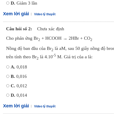
D.
Giảm 3 lần
Xem lời giải
Video lý thuyết
Câu hỏi số 2:
Chưa xác định
Cho phản ứng Br
+ HCOOH → 2HBr + CO
2
2
Nồng độ ban đầu của Br
là aM, sau 50 giây nồng độ bro
2
-5
trên tính theo Br
là 4.10
M. Giá trị của a là:
2
A.
0,018
B.
0,016
C.
0,012
D.
0,014
Xem lời giải
Video lý thuyết