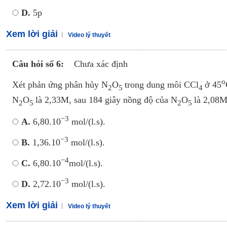
D.
5p
Xem lời giải
Video lý thuyết
Câu hỏi số 6:
Chưa xác định
o
Xét phản ứng phân hủy N
O
trong dung môi CCl
ở 45
2
5
4
N
O
là 2,33M, sau 184 giây nồng độ của N
O
là 2,08M
2
5
2
5
−3
A.
6,80.10
mol/(l.s).
−3
B.
1,36.10
mol/(l.s).
−4
C.
6,80.10
mol/(l.s).
−3
D.
2,72.10
mol/(l.s).
Xem lời giải
Video lý thuyết