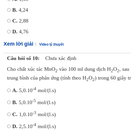
B.
4,24
C.
2,88
D.
4,76
Xem lời giải
Video lý thuyết
Câu hỏi số 10:
Chưa xác định
Cho chất xúc tác MnO
vào 100 ml dung dịch H
O
, sau
2
2
2
trung bình của phản ứng (tính theo H
O
) trong 60 giây t
2
2
-4
A.
5,0.10
mol/(l.s)
-5
B.
5,0.10
mol/(l.s)
-3
C.
1,0.10
mol/(l.s)
-4
D.
2,5.10
mol/(l.s)