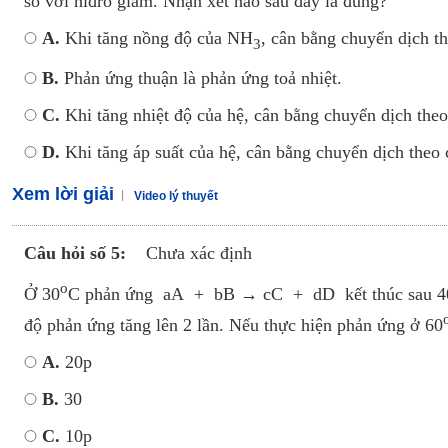
so với hiđro giảm. Nhận xét nào sau đây là đúng?
A.
Khi tăng nồng độ của NH
, cân bằng chuyển dịch t
3
B.
Phản ứng thuận là phản ứng toả nhiệt.
C.
Khi tăng nhiệt độ của hệ, cân bằng chuyển dịch the
D.
Khi tăng áp suất của hệ, cân bằng chuyển dịch theo 
Xem lời giải
Video lý thuyết
Câu hỏi số 5:
Chưa xác định
o
Ở 30
C phản ứng aA + bB → cC + dD kết thúc sau 40 ph
độ phản ứng tăng lên 2 lần. Nếu thực hiện phản ứng ở 60
A.
20p
B.
30
C.
10p