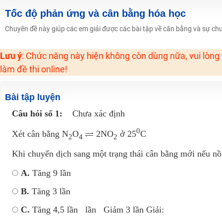
Học online lớp 2 với thầy cô giáo giỏi, nổi tiếng
Tốc độ phản ứng và cân bằng hóa học
2K6! Lộ Trình Sun 2024 - Ba bước luyện thi TN THPT - ĐH ít nhất 25 điểm
Chuyên đề này giúp các em giải được các bài tập về cân bằng và sự ch
Hot! Lễ hội đồng giá 449K - 499K toàn bộ khoá học tại Tuyensinh247 (Từ
Lưu ý
: Chức năng này hiện không còn dùng nữa, vui lòng
Khuyến Mãi Khoá Học 1K Chỉ Từ 11-13/09/2024
làm đề thi online!
Đồng giá khóa học 499K - 399K (13/11-15/11)
Khai giảng các khóa lớp 9 Toán - Lý - Hóa - Văn - Anh năm 2018
Bài tập luyện
Khai giảng khóa Ngữ văn 7 - xây nền vững chắc cho tương lai!
Câu hỏi số 1:
Chưa xác định
Luyện thi vào lớp 10 môn Toán, Văn, Hóa, Anh, Lý với giáo viên giỏi và nổi 
0
Xét cân bằng N
O
2NO
ở 25
C
2
4
2
Khi chuyển dịch sang một trạng thái cân bằng mới nếu n
A.
Tăng 9 lần
B.
Tăng 3 lần
C.
Tăng 4,5 lần lần Giảm 3 lần Giải: