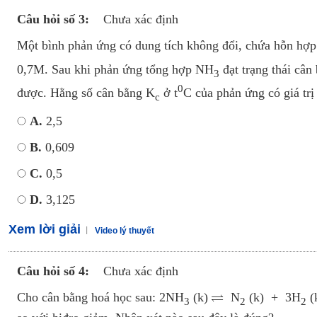
Câu hỏi số 3:
Chưa xác định
Một bình phản ứng có dung tích không đổi, chứa hỗn hợp
0,7M. Sau khi phản ứng tổng hợp NH
đạt trạng thái cân 
3
0
được. Hằng số cân bằng K
ở t
C của phản ứng có giá trị
c
A.
2,5
B.
0,609
C.
0,5
D.
3,125
Xem lời giải
Video lý thuyết
Câu hỏi số 4:
Chưa xác định
Cho cân bằng hoá học sau: 2NH
(k)
N
(k) + 3H
(k
3
2
2