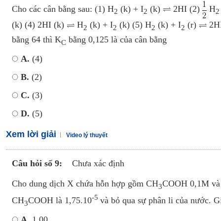
Cho các cân bằng sau: (1) H
(k) + I
(k)
2HI (2)
H
2
2
2
(k) (4) 2HI (k)
H
(k) + I
(k) (5) H
(k) + I
(r)
2HI
2
2
2
2
bằng 64 thì K
bằng 0,125 là của cân bằng
C
A.
(4)
B.
(2)
C.
(3)
D.
(5)
Xem lời giải
Video lý thuyết
Câu hỏi số 9:
Chưa xác định
Cho dung dịch X chứa hỗn hợp gồm CH
COOH 0,1M và
3
-5
CH
COOH là 1,75.10
và bỏ qua sự phân li của nước. G
3
A.
1,00