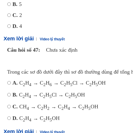
B.
5
C.
2
D.
4
Xem lời giải
Video lý thuyết
Câu hỏi số 47:
Chưa xác định
Trong các sơ đồ dưới đây thì sơ đồ thường dùng để tổng h
A.
C
H
→ C
H
→ C
H
Cl → C
H
OH
2
4
2
6
2
5
2
5
B.
C
H
→ C
H
Cl → C
H
OH
2
4
2
5
2
5
C.
CH
→ C
H
→ C
H
→ C
H
OH
4
2
2
2
4
2
5
D.
C
H
→ C
H
OH
2
4
2
5
Xem lời giải
Video lý thuyết