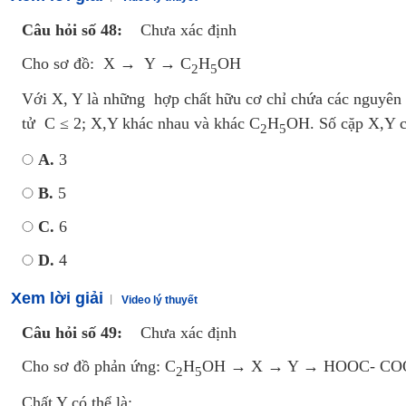
Câu hỏi số 48:
Chưa xác định
Cho sơ đồ: X → Y → C
H
OH
2
5
Với X, Y là những hợp chất hữu cơ chỉ chứa các nguyên 
tử C ≤ 2; X,Y khác nhau và khác C
H
OH. Số cặp X,Y có
2
5
A.
3
B.
5
C.
6
D.
4
Xem lời giải
Video lý thuyết
Câu hỏi số 49:
Chưa xác định
Cho sơ đồ phản ứng: C
H
OH → X → Y → HOOC- C
2
5
Chất Y có thể là: