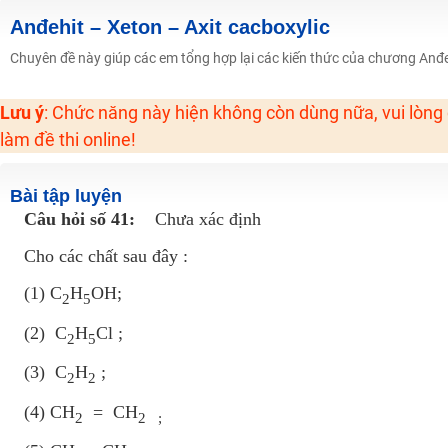
2K6! Lộ Trình Sun 2024 - Ba bước luyện thi TN THPT - ĐH ít nhất 25 điểm
Anđehit – Xeton – Axit cacboxylic
Hot! Lễ hội đồng giá 449K - 499K toàn bộ khoá học tại Tuyensinh247 (Từ
Chuyên đề này giúp các em tổng hợp lại các kiến thức của chương Anđeh
Khuyến Mãi Khoá Học 1K Chỉ Từ 11-13/09/2024
Đồng giá khóa học 499K - 399K (13/11-15/11)
Lưu ý
: Chức năng này hiện không còn dùng nữa, vui lòng
Khai giảng các khóa lớp 9 Toán - Lý - Hóa - Văn - Anh năm 2018
làm đề thi online!
Khai giảng khóa Ngữ văn 7 - xây nền vững chắc cho tương lai!
Bài tập luyện
Luyện thi vào lớp 10 môn Toán, Văn, Hóa, Anh, Lý với giáo viên giỏi và nổi 
Câu hỏi số 41:
Chưa xác định
Cho các chất sau đây :
(1) C
H
OH;
2
5
(2) C
H
Cl ;
2
5
(3) C
H
;
2
2
(4) CH
= CH
2
2 ;