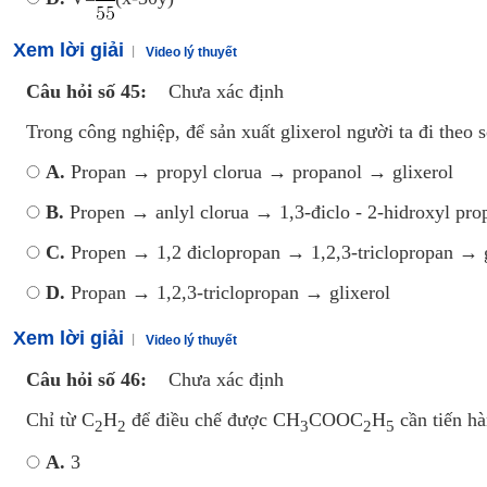
Xem lời giải
Video lý thuyết
Câu hỏi số 45:
Chưa xác định
Trong công nghiệp, để sản xuất glixerol người ta đi theo 
A.
Propan → propyl clorua → propanol → glixerol
B.
Propen → anlyl clorua → 1,3-điclo - 2-hidroxyl pro
C.
Propen → 1,2 điclopropan → 1,2,3-triclopropan → g
D.
Propan → 1,2,3-triclopropan → glixerol
Xem lời giải
Video lý thuyết
Câu hỏi số 46:
Chưa xác định
Chỉ từ C
H
để điều chế được CH
COOC
H
cần tiến hà
2
2
3
2
5
A.
3