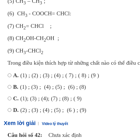
(5) CH
– CH
;
3
3
(6) CH
- COOCH= CHCl:
3
(7) CH
= CHCl ;
2
(8) CH
OH-CH
OH ;
2
2
(9) CH
-CHCl
3
2
Trong điều kiện thích hợp từ những chất nào có thể điều
A.
(1) ; (2) ; (3) ; (4) ; ( 7) ; ( 8) ; (9 )
B.
(1) ; (3) ; (4) ; (5) ; (6) ; (8)
C.
(1); (3) ; (4); (7) ; (8) ; ( 9)
D.
(2) ; (3) ; (4) ; (5) ; (6 ) ; (9)
Xem lời giải
Video lý thuyết
Câu hỏi số 42:
Chưa xác định