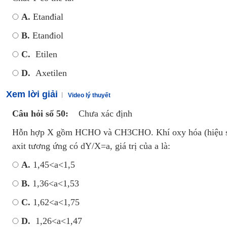
A.
Etanđial
B.
Etanđiol
C.
Etilen
D.
Axetilen
Xem lời giải
Video lý thuyết
Câu hỏi số 50:
Chưa xác định
Hỗn hợp X gồm HCHO và CH3CHO. Khí oxy hóa (hiệu s
axit tương ứng có dY/X=a, giá trị của a là:
A.
1,45<a<1,5
B.
1,36<a<1,53
C.
1,62<a<1,75
D.
1,26<a<1,47