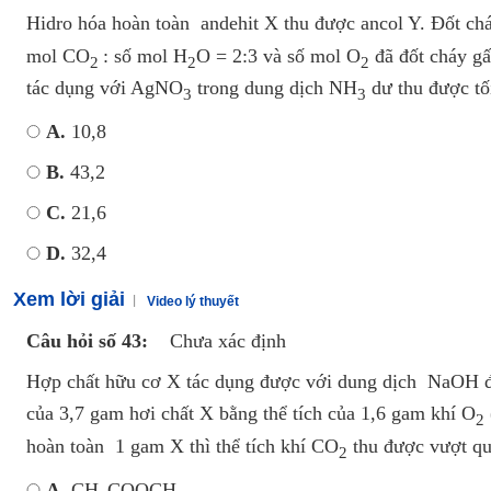
Hidro hóa hoàn toàn andehit X thu được ancol Y. Đốt c
mol CO
: số mol H
O = 2:3 và số mol O
đã đốt cháy gấ
2
2
2
tác dụng với AgNO
trong dung dịch NH
dư thu được tố
3
3
A.
10,8
B.
43,2
C.
21,6
D.
32,4
Xem lời giải
Video lý thuyết
Câu hỏi số 43:
Chưa xác định
Hợp chất hữu cơ X tác dụng được với dung dịch NaOH 
của 3,7 gam hơi chất X bằng thể tích của 1,6 gam khí O
2
hoàn toàn 1 gam X thì thể tích khí CO
thu được vượt quá
2
A.
CH
COOCH