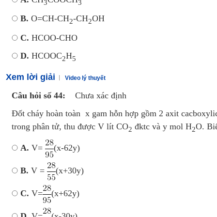
3
3
B.
O=CH-CH
-CH
OH
2
2
C.
HCOO-CHO
D.
HCOOC
H
2
5
Xem lời giải
Video lý thuyết
Câu hỏi số 44:
Chưa xác định
Đốt cháy hoàn toàn x gam hỗn hợp gồm 2 axit cacboxylic
trong phân tử, thu được V lít CO
đktc và y mol H
O. Biể
2
2
A.
V=
(x-62y)
B.
V =
(x+30y)
C.
V=
(x+62y)
D.
V=
(x-30y)