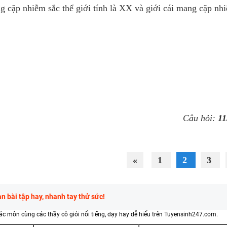
 cặp nhiễm sắc thể giới tính là XX và giới cái mang cặp nh
m.
.
Câu hỏi:
11
«
1
2
3
 bài tập hay, nhanh tay thử sức!
các môn cùng các thầy cô giỏi nổi tiếng, dạy hay dễ hiểu trên Tuyensinh247.com.