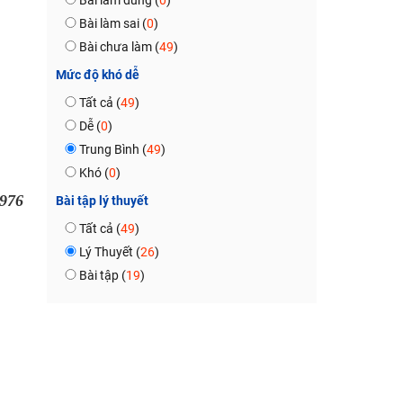
Bài làm đúng (
0
)
Bài làm sai (
0
)
Bài chưa làm (
49
)
Mức độ khó dễ
Tất cả (
49
)
Dễ (
0
)
Trung Bình (
49
)
Khó (
0
)
976
Bài tập lý thuyết
Tất cả (
49
)
Lý Thuyết (
26
)
Bài tập (
19
)