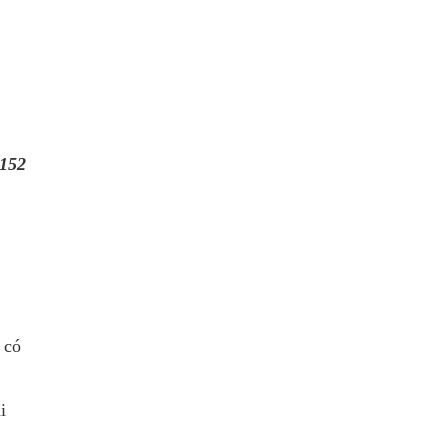
152
 có
i