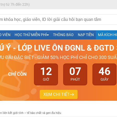
 trợ từ 7h đến 22h)
h- Sinh-Sử-Địa cùng Thầy Cô giỏi, nổi tiếng
O VIÊN
HỌC THỬ MIỄN PHÍ
THÔNG BÁO
NẠP TIỀN
MÃ KÍCH H
ng
Ú Ý - LỚP LIVE ÔN ĐGNL & ĐGT
026-2027
ƯU ĐÃI ĐẶC BIỆT - GIẢM 50% HỌC PHÍ CHỈ CHO 300 SUẤ
12
07
45
CHỈ CÒN
GIỜ
PHÚT
GIÂY
XEM CHI TIẾT
ền liên kết giới tính – tế bào chất và gen đa hiệu