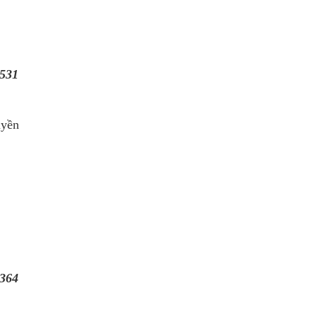
531
uyền
364