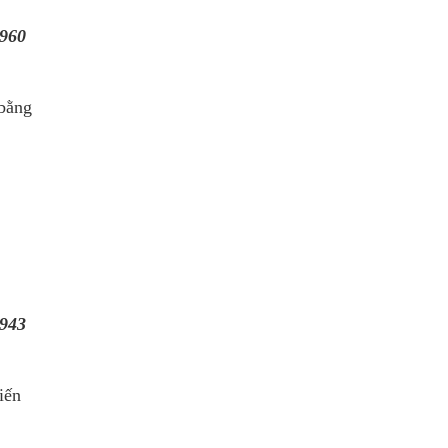
960
 bằng
943
iến