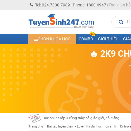
Tel: 024.7300.7989 - Phone: 1800.6947
(Thời gian hỗ
Học trực tuyến lớp 10 các môn Toán - Lý - Hóa - Văn - An
CHỌN KHÓA HỌC
COMBO
GIỚI THIỆU
GIÁ
Học trực tuyến lớp 11 đủ môn cùng Thầy Cô giỏi, nổi tiế
🔥 2K9 CH
Học online trực tuyến cấp Tiểu học và THCS năm học 2
Học online lớp 5 cùng thầy cô giáo giỏi, nổi tiếng
Học online lớp 7 cùng thầy cô giáo giỏi
Học online lớp 6 cùng thầy cô giỏi, nổi tiếng
Học online lớp 8 cùng thầy cô giáo giỏi
2K13! Bứt Phá Lớp 5 Năm Học 2023 - 2024
Học online lớp 4 cùng thầy cô giáo giỏi, nổi tiếng
Học online lớp 3 cùng thầy cô giáo giỏi, nổi tiếng
Trang chủ
Bài tập luyện thêm - Luyện thi đại học môn sinh
Di truy
Học online lớp 2 với thầy cô giáo giỏi, nổi tiếng