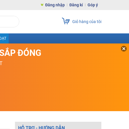
Đăng nhập
Đăng kí
Góp ý
Giỏ hàng của tôi
OẠT
D SẮP ĐÓNG
T
HỖ TRỢ - HƯỚNG DẪN