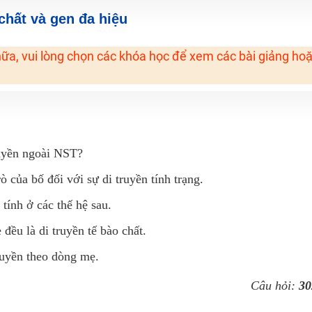
H ít nhất 25 điểm
 chất và gen đa hiệu
 Tuyensinh247 (Từ 16-18/07/2025)
ữa, vui lòng chọn các khóa học để xem các bài giảng ho
năm 2018
g lai!
 viên giỏi và nổi tiếng
ruyền ngoài NST?
 của bố đối với sự di truyền tính trạng.
tính ở các thế hệ sau.
đều là di truyền tế bào chất.
ruyền theo dòng mẹ.
Câu hỏi:
30