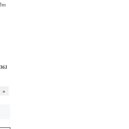
iễm
361
»