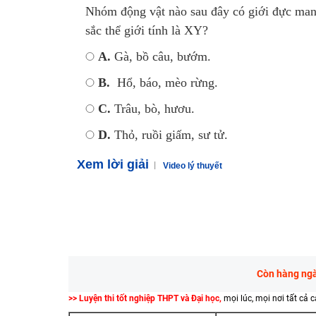
Nhóm động vật nào sau đây có giới đực mang
sắc thể giới tính là XY?
A.
Gà, bồ câu, bướ
B.
Hổ, báo, mèo rừng.
C.
Trâu, bò, hươu
D.
Thỏ, ruồi giấm, sư tử.
Xem lời giải
Video lý thuyết
Còn hàng ngàn
>> Luyện thi tốt nghiệp THPT và Đại học,
mọi lúc, mọi nơi tất cả 