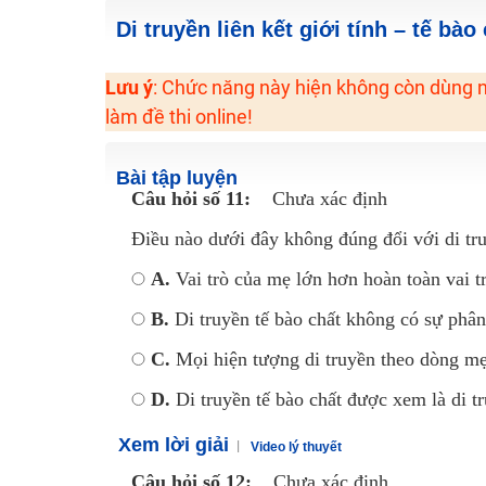
2K6! Lộ Trình Sun 2024 - Ba bước luyện thi TN THPT - Đ
Di truyền liên kết giới tính – tế bào
Hot! Lễ hội đồng giá 449K - 499K toàn bộ khoá học tại
Lưu ý
: Chức năng này hiện không còn dùng n
Khuyến Mãi Khoá Học 1K Chỉ Từ 11-13/09/2024
làm đề thi online!
Đồng giá khóa học 499K - 399K (13/11-15/11)
Khai giảng các khóa lớp 9 Toán - Lý - Hóa - Văn - Anh 
Bài tập luyện
Khai giảng khóa Ngữ văn 7 - xây nền vững chắc cho tươn
Câu hỏi số 11:
Chưa xác định
Luyện thi vào lớp 10 môn Toán, Văn, Hóa, Anh, Lý với giáo
Điều nào dưới đây không đúng đổi với di t
A.
Vai trò của mẹ lớn hơn hoàn toàn vai trò
B.
Di truyền tế bào chất không có sự phân 
C.
Mọi hiện tượng di truyền theo dòng mẹ 
D.
Di truyền tế bào chất được xem là di t
Xem lời giải
Video lý thuyết
Câu hỏi số 12:
Chưa xác định