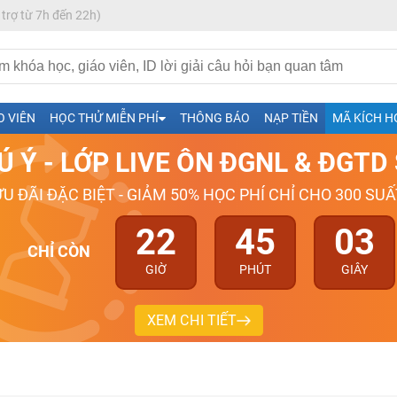
 trợ từ 7h đến 22h)
h- Sinh-Sử-Địa cùng Thầy Cô giỏi, nổi tiếng
O VIÊN
HỌC THỬ MIỄN PHÍ
THÔNG BÁO
NẠP TIỀN
MÃ KÍCH H
ng
Ú Ý - LỚP LIVE ÔN ĐGNL & ĐGT
026-2027
ƯU ĐÃI ĐẶC BIỆT - GIẢM 50% HỌC PHÍ CHỈ CHO 300 SUẤ
22
45
03
CHỈ CÒN
GIỜ
PHÚT
GIÂY
XEM CHI TIẾT