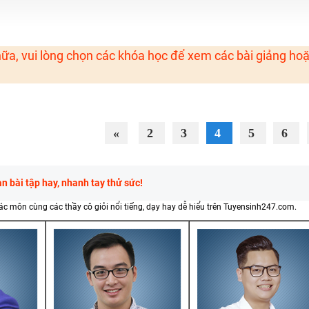
H ít nhất 25 điểm
 Tuyensinh247 (Từ 16-18/07/2025)
ữa, vui lòng chọn các khóa học để xem các bài giảng ho
năm 2018
g lai!
«
2
3
4
5
6
 viên giỏi và nổi tiếng
 bài tập hay, nhanh tay thử sức!
các môn cùng các thầy cô giỏi nổi tiếng, dạy hay dễ hiểu trên Tuyensinh247.com.