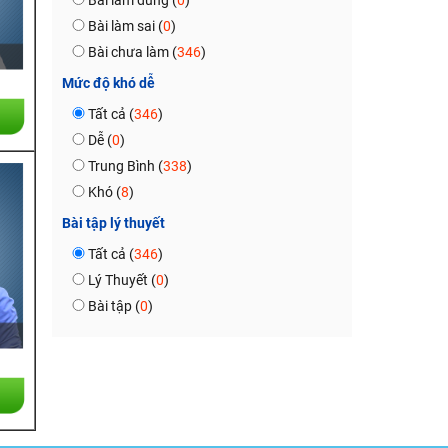
Bài làm đúng (
0
)
Bài làm sai (
0
)
Bài chưa làm (
346
)
Mức độ khó dễ
Tất cả (
346
)
Dễ (
0
)
Trung Bình (
338
)
Khó (
8
)
Bài tập lý thuyết
Tất cả (
346
)
Lý Thuyết (
0
)
Bài tập (
0
)