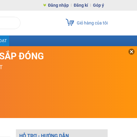
Đăng nhập
Đăng kí
Góp ý
Giỏ hàng của tôi
OẠT
D SẮP ĐÓNG
T
HỖ TRỢ - HƯỚNG DẪN