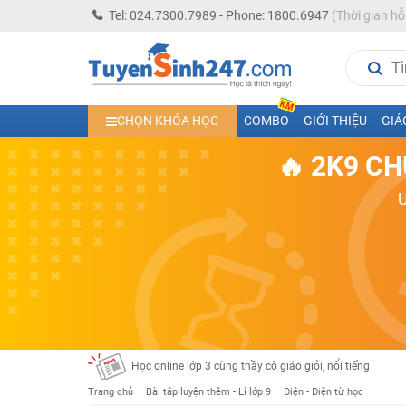
Tel: 024.7300.7989 - Phone: 1800.6947
(Thời gian hỗ
Học trực tuyến lớp 10 các môn Toán - Lý - Hóa - Văn - An
CHỌN KHÓA HỌC
COMBO
GIỚI THIỆU
GIÁ
Học trực tuyến lớp 11 đủ môn cùng Thầy Cô giỏi, nổi tiế
🔥 2K9 CH
Học online trực tuyến cấp Tiểu học và THCS năm học 2
Học online lớp 5 cùng thầy cô giáo giỏi, nổi tiếng
Học online lớp 7 cùng thầy cô giáo giỏi
Học online lớp 6 cùng thầy cô giỏi, nổi tiếng
Học online lớp 8 cùng thầy cô giáo giỏi
2K13! Bứt Phá Lớp 5 Năm Học 2023 - 2024
Học online lớp 4 cùng thầy cô giáo giỏi, nổi tiếng
Học online lớp 3 cùng thầy cô giáo giỏi, nổi tiếng
Trang chủ
Bài tập luyện thêm - Lí lớp 9
Điện - Điện từ học
Học online lớp 2 với thầy cô giáo giỏi, nổi tiếng