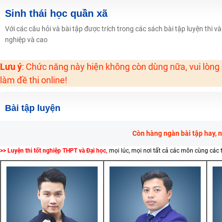
Học online lớp 2 với thầy cô giáo giỏi, nổi tiếng
Sinh thái học quần xã
2K6! Lộ Trình Sun 2024 - Ba bước luyện thi TN THPT - ĐH ít nhất 25 điểm
Với các câu hỏi và bài tập được trích trong các sách bài tập luyện thi v
nghiệp và cao
Hot! Lễ hội đồng giá 449K - 499K toàn bộ khoá học tại Tuyensinh247 (Từ
Khuyến Mãi Khoá Học 1K Chỉ Từ 11-13/09/2024
Lưu ý
: Chức năng này hiện không còn dùng nữa, vui lòng
Đồng giá khóa học 499K - 399K (13/11-15/11)
làm đề thi online!
Khai giảng các khóa lớp 9 Toán - Lý - Hóa - Văn - Anh năm 2018
Khai giảng khóa Ngữ văn 7 - xây nền vững chắc cho tương lai!
Bài tập luyện
Luyện thi vào lớp 10 môn Toán, Văn, Hóa, Anh, Lý với giáo viên giỏi và nổi 
Còn hàng ngàn bài tập hay, 
>> Luyện thi tốt nghiệp THPT và Đại học,
mọi lúc, mọi nơi tất cả các môn cùng các 