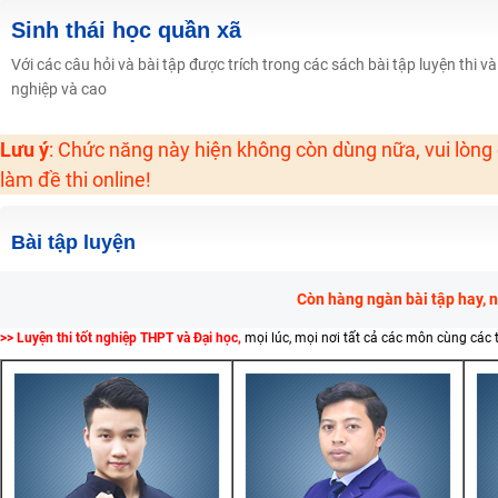
Học online lớp 2 với thầy cô giáo giỏi, nổi tiếng
Sinh thái học quần xã
2K6! Lộ Trình Sun 2024 - Ba bước luyện thi TN THPT - ĐH ít nhất 25 điểm
Với các câu hỏi và bài tập được trích trong các sách bài tập luyện thi v
nghiệp và cao
Hot! Lễ hội đồng giá 449K - 499K toàn bộ khoá học tại Tuyensinh247 (Từ
Khuyến Mãi Khoá Học 1K Chỉ Từ 11-13/09/2024
Lưu ý
: Chức năng này hiện không còn dùng nữa, vui lòng
Đồng giá khóa học 499K - 399K (13/11-15/11)
làm đề thi online!
Khai giảng các khóa lớp 9 Toán - Lý - Hóa - Văn - Anh năm 2018
Khai giảng khóa Ngữ văn 7 - xây nền vững chắc cho tương lai!
Bài tập luyện
Luyện thi vào lớp 10 môn Toán, Văn, Hóa, Anh, Lý với giáo viên giỏi và nổi 
Còn hàng ngàn bài tập hay, 
>> Luyện thi tốt nghiệp THPT và Đại học,
mọi lúc, mọi nơi tất cả các môn cùng các 