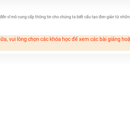
H ít nhất 25 điểm
đến vĩ mô cung cấp thông tin cho chúng ta biết cấu tạo đơn giản từ nhữ
 Tuyensinh247 (Từ 16-18/07/2025)
ữa, vui lòng chọn các khóa học để xem các bài giảng ho
năm 2018
g lai!
 viên giỏi và nổi tiếng