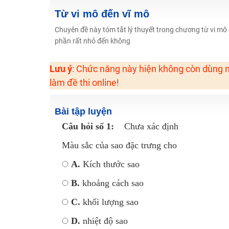
Học online lớp 2 với thầy cô giáo giỏi, nổi tiếng
Từ vi mô đến vĩ mô
2K6! Lộ Trình Sun 2024 - Ba bước luyện thi TN THPT - Đ
Chuyên đề này tóm tắt lý thuyết trong chương từ vi mô 
phần rất nhỏ đến không
Hot! Lễ hội đồng giá 449K - 499K toàn bộ khoá học tại
Khuyến Mãi Khoá Học 1K Chỉ Từ 11-13/09/2024
Lưu ý
: Chức năng này hiện không còn dùng n
Đồng giá khóa học 499K - 399K (13/11-15/11)
làm đề thi online!
Khai giảng các khóa lớp 9 Toán - Lý - Hóa - Văn - Anh 
Khai giảng khóa Ngữ văn 7 - xây nền vững chắc cho tươn
Bài tập luyện
Luyện thi vào lớp 10 môn Toán, Văn, Hóa, Anh, Lý với giáo
Câu hỏi số 1:
Chưa xác định
Màu sắc của sao đặc trưng cho
A.
Kích thước sao
B.
khoảng cách sao
C.
khối lượng sao
D.
nhiệt độ sao