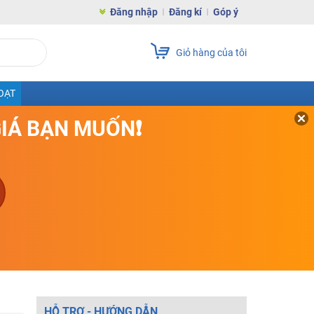
Đăng nhập
Đăng kí
Góp ý
Giỏ hàng của tôi
OẠT
GIÁ BẠN MUỐN❗
HỖ TRỢ - HƯỚNG DẪN