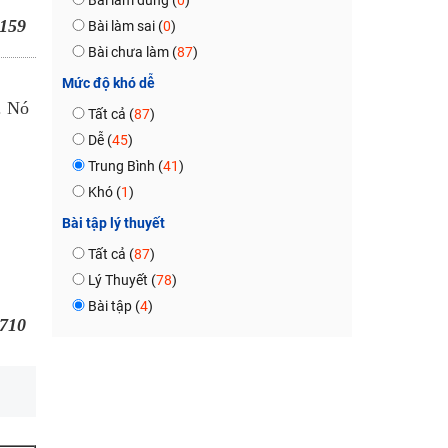
Bài làm đúng (
0
)
159
Bài làm sai (
0
)
Bài chưa làm (
87
)
Mức độ khó dễ
. Nó
Tất cả (
87
)
Dễ (
45
)
Trung Bình (
41
)
Khó (
1
)
Bài tập lý thuyết
Tất cả (
87
)
Lý Thuyết (
78
)
Bài tập (
4
)
710