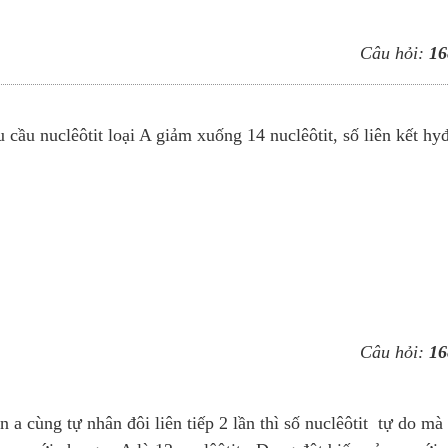
Câu hỏi:
16
u cầu nuclêôtit loại A giảm xuống 14 nuclêôtit, số liên kết hyđ
Câu hỏi:
16
 a cùng tự nhân đôi liên tiếp 2 lần thì số nuclêôtit tự do mà