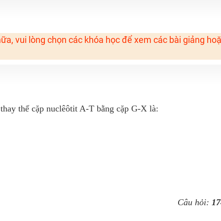
H ít nhất 25 điểm
 Tuyensinh247 (Từ 16-18/07/2025)
ữa, vui lòng chọn các khóa học để xem các bài giảng ho
năm 2018
g lai!
 viên giỏi và nổi tiếng
 thay thế cặp nuclêôtit A-T bằng cặp G-X là:
Câu hỏi:
17