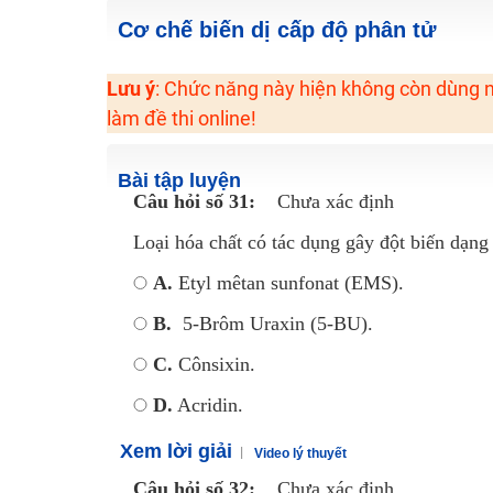
2K6! Lộ Trình Sun 2024 - Ba bước luyện thi TN THPT - Đ
Cơ chế biến dị cấp độ phân tử
Hot! Lễ hội đồng giá 449K - 499K toàn bộ khoá học tại
Lưu ý
: Chức năng này hiện không còn dùng n
Khuyến Mãi Khoá Học 1K Chỉ Từ 11-13/09/2024
làm đề thi online!
Đồng giá khóa học 499K - 399K (13/11-15/11)
Khai giảng các khóa lớp 9 Toán - Lý - Hóa - Văn - Anh 
Bài tập luyện
Khai giảng khóa Ngữ văn 7 - xây nền vững chắc cho tươn
Câu hỏi số 31:
Chưa xác định
Luyện thi vào lớp 10 môn Toán, Văn, Hóa, Anh, Lý với giáo
Loại hóa chất có tác dụng gây đột biến dạng
A.
Etyl mêtan sunfonat (EMS).
B.
5-Brôm Uraxin (5-BU).
C.
Cônsixin.
D.
Acridin.
Xem lời giải
Video lý thuyết
Câu hỏi số 32:
Chưa xác định