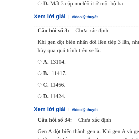
D.
Mất 3 cặp nuclêôtit ở một bộ ba.
Xem lời giải
Video lý thuyết
Câu hỏi số 3:
Chưa xác định
Khi gen đột biến nhân đôi liên tiếp 3 lần, nh
hủy qua quá trình trên sẽ là:
A.
13104.
B.
11417.
C.
11466.
D.
11424.
Xem lời giải
Video lý thuyết
Câu hỏi số 34:
Chưa xác định
Gen A đột biến thành gen a. Khi gen A và gen