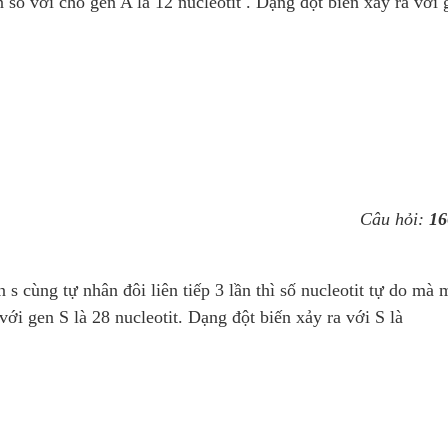
so với cho gen A là 12 nuclêôtit . Dạng đột biến xảy ra với 
Câu hỏi:
16
 s cùng tự nhân đôi liên tiếp 3 lần thì số nucleotit tự do mà 
với gen S là 28 nucleotit. Dạng đột biến xảy ra với S là