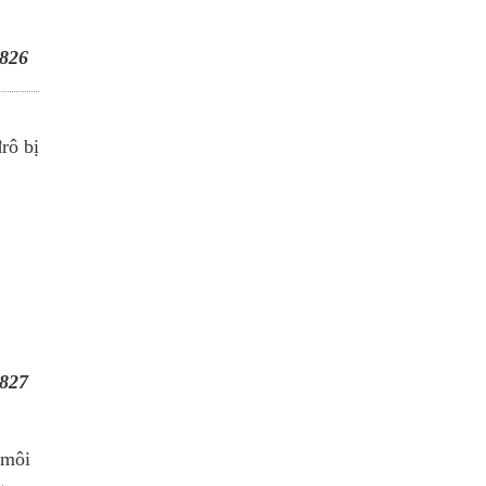
826
rô bị
827
 môi