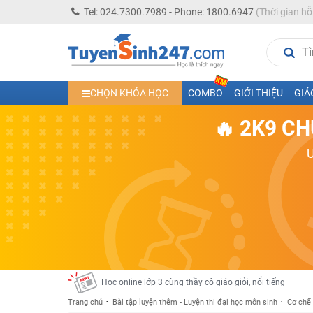
Tel: 024.7300.7989 - Phone: 1800.6947
(Thời gian hỗ
Học trực tuyến lớp 10 các môn Toán - Lý - Hóa - Văn - An
CHỌN KHÓA HỌC
COMBO
GIỚI THIỆU
GIÁ
Học trực tuyến lớp 11 đủ môn cùng Thầy Cô giỏi, nổi tiế
🔥 2K9 CH
Học online trực tuyến cấp Tiểu học và THCS năm học 2
Học online lớp 5 cùng thầy cô giáo giỏi, nổi tiếng
Học online lớp 7 cùng thầy cô giáo giỏi
Học online lớp 6 cùng thầy cô giỏi, nổi tiếng
Học online lớp 8 cùng thầy cô giáo giỏi
2K13! Bứt Phá Lớp 5 Năm Học 2023 - 2024
Học online lớp 4 cùng thầy cô giáo giỏi, nổi tiếng
Học online lớp 3 cùng thầy cô giáo giỏi, nổi tiếng
Trang chủ
Bài tập luyện thêm - Luyện thi đại học môn sinh
Cơ chế 
Học online lớp 2 với thầy cô giáo giỏi, nổi tiếng