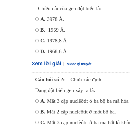
Chiều dài cùa gen đột biến là:
A.
3978 Å.
B.
1959 Å.
C.
1978,8 Å
D.
1968,6 Å
Xem lời giải
Video lý thuyết
Câu hỏi số 2:
Chưa xác định
Dạng đột biến gen xảy ra là:
A.
Mất 3 cặp nuclêôtit ở ba bộ ba mã hóa 
B.
Mất 2 cặp nuclêôtit ở một bộ ba.
C.
Mất 3 cặp nuclêôtit ở ba mã bất kì kh