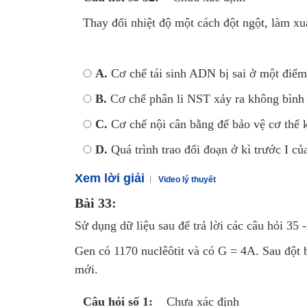
Thay đổi nhiệt độ một cách đột ngột, làm xuấ
A.
Cơ chế tái sinh ADN bị sai ở một điểm
B.
Cơ chế phân li NST xảy ra không bình
C.
Cơ chế nội cân bằng để bảo vệ cơ thể 
D.
Quá trình trao đổi đoạn ở kì trước I củ
Xem lời giải
Video lý thuyết
Bài 33:
Sử dụng dữ liệu sau để trả lời các câu hỏi 35 
Gen có 1170 nuclêôtit và có G = 4A. Sau đột 
mới.
Câu hỏi số 1:
Chưa xác định