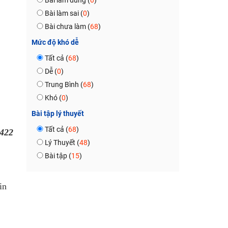
Bài làm đúng (
0
)
Bài làm sai (
0
)
Bài chưa làm (
68
)
Mức độ khó dễ
Tất cả (
68
)
Dễ (
0
)
Trung Bình (
68
)
Khó (
0
)
Bài tập lý thuyết
Tất cả (
68
)
422
Lý Thuyết (
48
)
Bài tập (
15
)
in