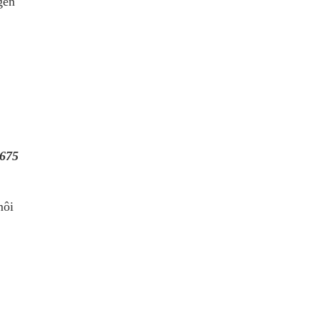
gen
675
môi