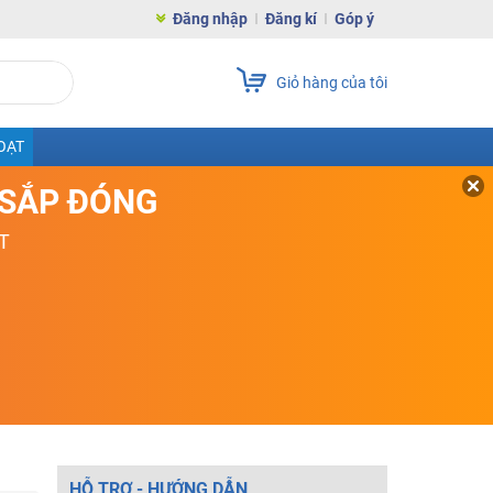
Đăng nhập
Đăng kí
Góp ý
Giỏ hàng của tôi
OẠT
D SẮP ĐÓNG
T
HỖ TRỢ - HƯỚNG DẪN