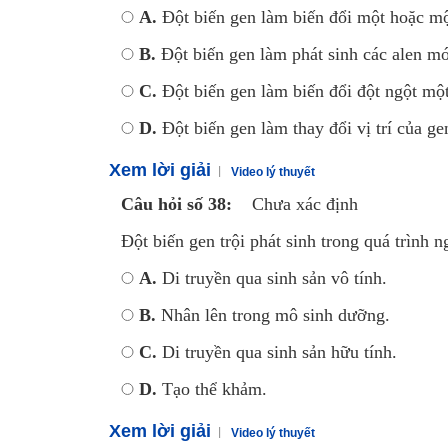
A.
Đột biến gen làm biến đổi một hoặc một
B.
Đột biến gen làm phát sinh các alen mớ
C.
Đột biến gen làm biến đổi đột ngột một 
D.
Đột biến gen làm thay đổi vị trí của ge
Xem lời giải
Video lý thuyết
Câu hỏi số 38:
Chưa xác định
Đột biến gen trội phát sinh trong quá trình
A.
Di truyền qua sinh sản vô tính.
B.
Nhân lên trong mô sinh dưỡng.
C.
Di truyền qua sinh sản hữu tính.
D.
Tạo thể khảm.
Xem lời giải
Video lý thuyết