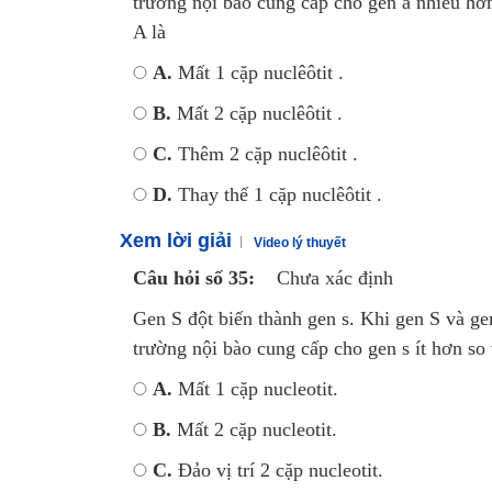
trường nội bào cung cấp cho gen a nhiều hơn 
A là
A.
Mất 1 cặp nuclêôtit .
B.
Mất 2 cặp nuclêôtit .
C.
Thêm 2 cặp nuclêôtit .
D.
Thay thế 1 cặp nuclêôtit .
Xem lời giải
Video lý thuyết
Câu hỏi số 35:
Chưa xác định
Gen S đột biến thành gen s. Khi gen S và gen
trường nội bào cung cấp cho gen s ít hơn so 
A.
Mất 1 cặp nucleotit.
B.
Mất 2 cặp nucleotit.
C.
Đảo vị trí 2 cặp nucleotit.