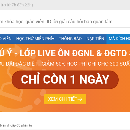
 trợ từ 7h đến 22h)
h- Sinh-Sử-Địa cùng Thầy Cô giỏi, nổi tiếng
O VIÊN
HỌC THỬ MIỄN PHÍ
THÔNG BÁO
NẠP TIỀN
MÃ KÍCH H
ng
Ú Ý - LỚP LIVE ÔN ĐGNL & ĐGT
026-2027
ƯU ĐÃI ĐẶC BIỆT - GIẢM 50% HỌC PHÍ CHỈ CHO 300 SUẤ
CHỈ CÒN 1 NGÀY
XEM CHI TIẾT
biến dị cấp độ phân tử