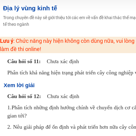
Học online lớp 2 với thầy cô giáo giỏi, nổi tiếng
Địa lý vùng kinh tế
2K6! Lộ Trình Sun 2024 - Ba bước luyện thi TN THPT - ĐH ít nhất 25 điểm
Trong chuyên đề này sẽ giới thiệu tới các em về vấn đề khai thác thế m
tế theo ngành
Hot! Lễ hội đồng giá 449K - 499K toàn bộ khoá học tại Tuyensinh247 (Từ
Khuyến Mãi Khoá Học 1K Chỉ Từ 11-13/09/2024
Lưu ý
: Chức năng này hiện không còn dùng nữa, vui lòng
Đồng giá khóa học 499K - 399K (13/11-15/11)
làm đề thi online!
Khai giảng các khóa lớp 9 Toán - Lý - Hóa - Văn - Anh năm 2018
Câu hỏi số 11:
Chưa xác định
Khai giảng khóa Ngữ văn 7 - xây nền vững chắc cho tương lai!
Luyện thi vào lớp 10 môn Toán, Văn, Hóa, Anh, Lý với giáo viên giỏi và nổi 
Phân tích khả năng hiện trạng phát triển cây công nghiệp
Xem lời giải
Câu hỏi số 12:
Chưa xác định
1.Phân tích những định hướng chính về chuyển dịch cơ cấ
gian tới?
2. Nêu giải pháp để ổn định và phát triển hơn nữa cây cô