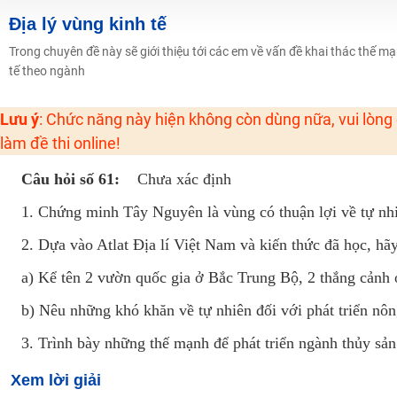
Học online lớp 2 với thầy cô giáo giỏi, nổi tiếng
Địa lý vùng kinh tế
2K6! Lộ Trình Sun 2024 - Ba bước luyện thi TN THPT - ĐH ít nhất 25 điểm
Trong chuyên đề này sẽ giới thiệu tới các em về vấn đề khai thác thế m
tế theo ngành
Hot! Lễ hội đồng giá 449K - 499K toàn bộ khoá học tại Tuyensinh247 (Từ
Khuyến Mãi Khoá Học 1K Chỉ Từ 11-13/09/2024
Lưu ý
: Chức năng này hiện không còn dùng nữa, vui lòng
Đồng giá khóa học 499K - 399K (13/11-15/11)
làm đề thi online!
Khai giảng các khóa lớp 9 Toán - Lý - Hóa - Văn - Anh năm 2018
Câu hỏi số 61:
Chưa xác định
Khai giảng khóa Ngữ văn 7 - xây nền vững chắc cho tương lai!
Luyện thi vào lớp 10 môn Toán, Văn, Hóa, Anh, Lý với giáo viên giỏi và nổi 
1. Chứng minh Tây Nguyên là vùng có thuận lợi về tự nhi
2. Dựa vào Atlat Địa lí Việt Nam và kiến thức đã học, hãy
a) Kể tên 2 vườn quốc gia ở Bắc Trung Bộ, 2 thắng cảnh
b) Nêu những khó khăn về tự nhiên đối với phát triển n
3. Trình bày những thế mạnh để phát triển ngành thủy s
Xem lời giải