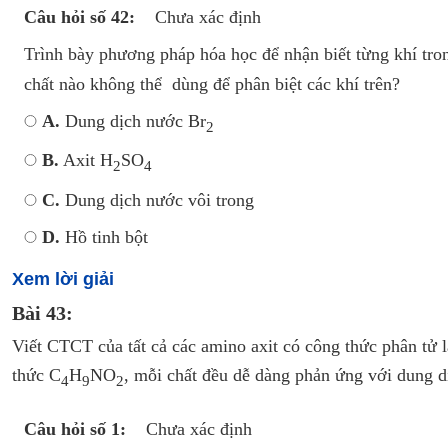
Câu hỏi số 42:
Chưa xác định
Trình bày phương pháp hóa học để nhận biết từng khí tr
chất nào không thể dùng để phân biệt các khí trên?
A.
Dung dịch nước Br
2
B.
Axit H
SO
2
4
C.
Dung dịch nước vôi trong
D.
Hồ tinh bột
Xem lời giải
Bài 43:
Viết CTCT của tất cả các amino axit có công thức phân tử 
thức C
H
NO
, mỗi chất đều dễ dàng phản ứng với dung 
4
9
2
Câu hỏi số 1:
Chưa xác định