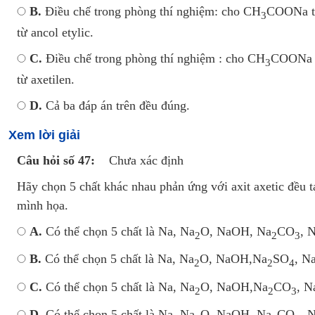
B.
Điều chế trong phòng thí nghiệm: cho CH
COONa tá
3
từ ancol etylic.
C.
Điều chế trong phòng thí nghiệm : cho CH
COONa t
3
từ axetilen.
D.
Cả ba đáp án trên đều đúng.
Xem lời giải
Câu hỏi số 47:
Chưa xác định
Hãy chọn 5 chất khác nhau phản ứng với axit axetic đều tạ
mình họa.
A.
Có thể chọn 5 chất là Na, Na
O, NaOH, Na
CO
, 
2
2
3
B.
Có thể chọn 5 chất là Na, Na
O, NaOH,Na
SO
, N
2
2
4
C.
Có thể chọn 5 chất là Na, Na
O, NaOH,Na
CO
, 
2
2
3
D.
Có thể chọn 5 chất là Na, Na
O, NaOH, Na
CO
, 