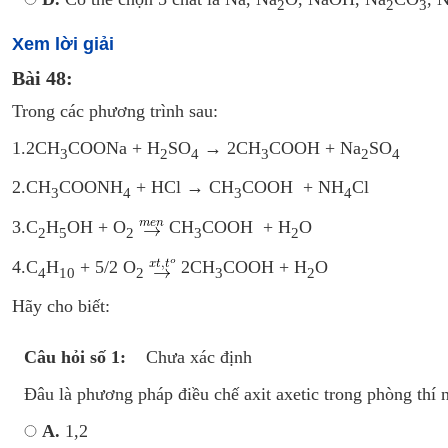
2
2
3
Xem lời giải
Bài 48:
Trong các phương trình sau:
1.2CH
COONa + H
SO
→ 2CH
COOH + Na
SO
3
2
4
3
2
4
2.CH
COONH
+ HCl → CH
COOH + NH
Cl
3
4
3
4
3.C
H
OH + O
CH
COOH + H
O
2
5
2
3
2
4.C
H
+ 5/2 O
2CH
COOH + H
O
4
10
2
3
2
Hãy cho biết:
Câu hỏi số 1:
Chưa xác định
Đâu là phương pháp điều chế axit axetic trong phòng thí 
A.
1,2