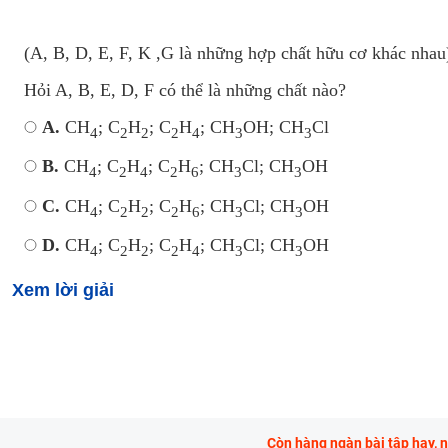
(A, B, D, E, F, K ,G là những hợp chất hữu cơ khác nhau
Hỏi A, B, E, D, F có thể là những chất nào?
A.
CH
; C
H
; C
H
; CH
OH; CH
Cl
4
2
2
2
4
3
3
B.
CH
; C
H
; C
H
; CH
Cl; CH
OH
4
2
4
2
6
3
3
C.
CH
; C
H
; C
H
; CH
Cl; CH
OH
4
2
2
2
6
3
3
D.
CH
; C
H
; C
H
; CH
Cl; CH
OH
4
2
2
2
4
3
3
Xem lời giải
Còn hàng ngàn bài tập hay, 