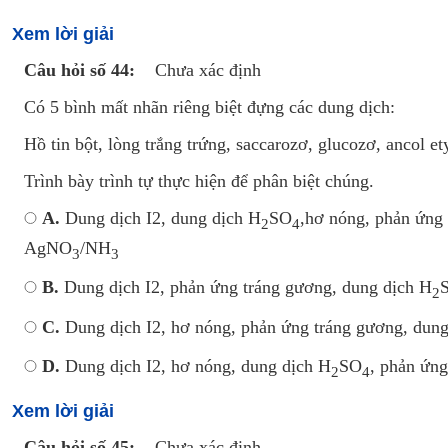
Xem lời giải
Câu hỏi số 44:
Chưa xác định
Có 5 bình mất nhãn riêng biệt đựng các dung dịch:
Hồ tin bột, lòng trắng trứng, saccarozơ, glucozơ, ancol ety
Trình bày trình tự thực hiện để phân biệt chúng.
A.
Dung dịch I2, dung dịch H
SO
,hơ nóng, phản ứng
2
4
AgNO
/NH
3
3
B.
Dung dịch I2, phản ứng tráng gương, dung dịch H
2
C.
Dung dịch I2, hơ nóng, phản ứng tráng gương, dung
D.
Dung dịch I2, hơ nóng, dung dịch H
SO
, phản ứn
2
4
Xem lời giải
Câu hỏi số 45:
Chưa xác định