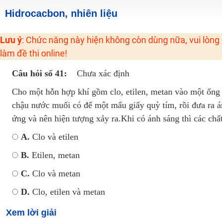
2K6! Lộ Trình Sun 2024 - Ba bước luyện thi TN THPT - ĐH ít nhất 25 điểm
Hidrocacbon, nhiên liệu
Hot! Lễ hội đồng giá 449K - 499K toàn bộ khoá học tại Tuyensinh247 (Từ
Lưu ý
: Chức năng này hiện không còn dùng nữa, vui lòng
Khuyến Mãi Khoá Học 1K Chỉ Từ 11-13/09/2024
làm đề thi online!
Đồng giá khóa học 499K - 399K (13/11-15/11)
Khai giảng các khóa lớp 9 Toán - Lý - Hóa - Văn - Anh năm 2018
Câu hỏi số 41:
Chưa xác định
Khai giảng khóa Ngữ văn 7 - xây nền vững chắc cho tương lai!
Cho một hỗn hợp khí gồm clo, etilen, metan vào một ống
Luyện thi vào lớp 10 môn Toán, Văn, Hóa, Anh, Lý với giáo viên giỏi và nổi 
chậu nước muối có để một mẩu giấy quỳ tím, rồi đưa ra á
ứng và nên hiện tượng xảy ra.Khi có ánh sáng thì các chấ
A.
Clo và etilen
B.
Etilen, metan
C.
Clo và metan
D.
Clo, etilen và metan
Xem lời giải