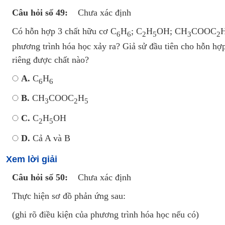
Câu hỏi số 49:
Chưa xác định
Có hỗn hợp 3 chất hữu cơ C
H
; C
H
OH; CH
COOC
6
6
2
5
3
2
phương trình hóa học xảy ra? Giả sử đầu tiên cho hỗn hợ
riêng được chất nào?
A.
C
H
6
6
B.
CH
COOC
H
3
2
5
C.
C
H
OH
2
5
D.
Cả A và B
Xem lời giải
Câu hỏi số 50:
Chưa xác định
Thực hiện sơ đồ phản ứng sau:
(ghi rõ điều kiện của phương trình hóa học nếu có)