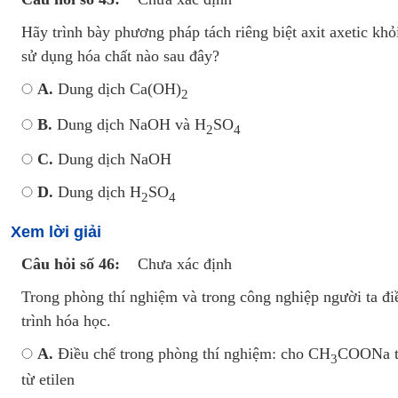
Hãy trình bày phương pháp tách riêng biệt axit axetic khỏ
sử dụng hóa chất nào sau đây?
A.
Dung dịch Ca(OH)
2
B.
Dung dịch NaOH và H
SO
2
4
C.
Dung dịch NaOH
D.
Dung dịch H
SO
2
4
Xem lời giải
Câu hỏi số 46:
Chưa xác định
Trong phòng thí nghiệm và trong công nghiệp người ta đi
trình hóa học.
A.
Điều chế trong phòng thí nghiệm: cho CH
COONa tá
3
từ etilen