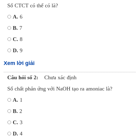
Số CTCT có thể có là?
A.
6
B.
7
C.
8
D.
9
Xem lời giải
Câu hỏi số 2:
Chưa xác định
Số chất phản ứng với NaOH tạo ra amoniac là?
A.
1
B.
2
C.
3
D.
4