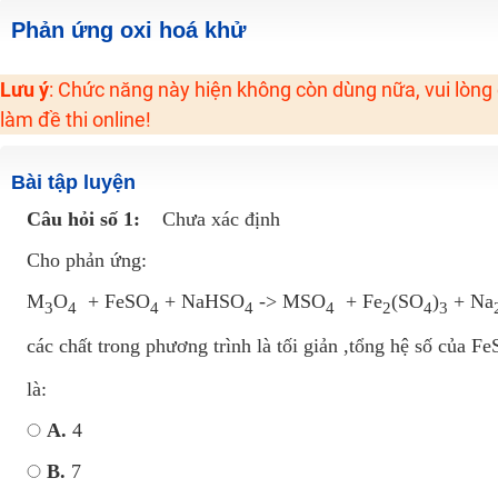
2K6! Lộ Trình Sun 2024 - Ba bước luyện thi TN THPT - ĐH ít nhất 25 điểm
Phản ứng oxi hoá khử
Hot! Lễ hội đồng giá 449K - 499K toàn bộ khoá học tại Tuyensinh247 (Từ
Lưu ý
: Chức năng này hiện không còn dùng nữa, vui lòng
Khuyến Mãi Khoá Học 1K Chỉ Từ 11-13/09/2024
làm đề thi online!
Đồng giá khóa học 499K - 399K (13/11-15/11)
Khai giảng các khóa lớp 9 Toán - Lý - Hóa - Văn - Anh năm 2018
Bài tập luyện
Khai giảng khóa Ngữ văn 7 - xây nền vững chắc cho tương lai!
Câu hỏi số 1:
Chưa xác định
Luyện thi vào lớp 10 môn Toán, Văn, Hóa, Anh, Lý với giáo viên giỏi và nổi 
Cho phản ứng:
M
O
+ FeSO
+ NaHSO
-> MSO
+ Fe
(SO
)
+ Na
3
4
4
4
4
2
4
3
các chất trong phương trình là tối giản ,tổng hệ số của F
là:
A.
4
B.
7