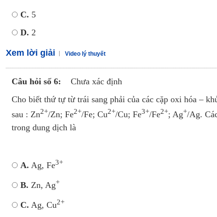
C.
5
D.
2
Xem lời giải
Video lý thuyết
Câu hỏi số 6:
Chưa xác định
Cho biết thứ tự từ trái sang phải của các cặp oxi hóa – k
2+
2+
2+
3+
2+
+
sau : Zn
/Zn; Fe
/Fe; Cu
/Cu; Fe
/Fe
; Ag
/Ag. Các
trong dung dịch là
3+
A.
Ag, Fe
+
B.
Zn, Ag
2+
C.
Ag, Cu