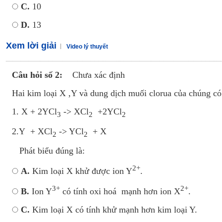
C.
10
D.
13
Xem lời giải
Video lý thuyết
Câu hỏi số 2:
Chưa xác định
Hai kim loại X ,Y và dung dịch muối clorua của chúng c
1. X + 2YCl
-> XCl
+2YCl
3
2
2
2.Y + XCl
-> YCl
+ X
2
2
Phát biểu đúng là:
2+
A.
Kim loại X khử được ion Y
.
3+
2+
B.
Ion Y
có tính oxi hoá mạnh hơn ion X
.
C.
Kim loại X có tính khử mạnh hơn kim loại Y.