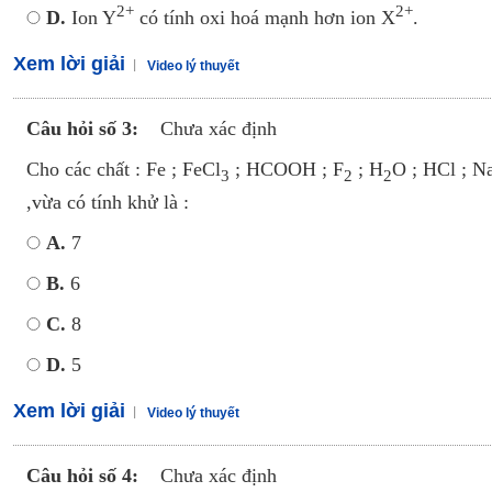
2+
2+
D.
Ion Y
có tính oxi hoá mạnh hơn ion X
.
Xem lời giải
Video lý thuyết
Câu hỏi số 3:
Chưa xác định
Cho các chất : Fe ; FeCl
; HCOOH ; F
; H
O ; HCl ; N
3
2
2
,vừa có tính khử là :
A.
7
B.
6
C.
8
D.
5
Xem lời giải
Video lý thuyết
Câu hỏi số 4:
Chưa xác định