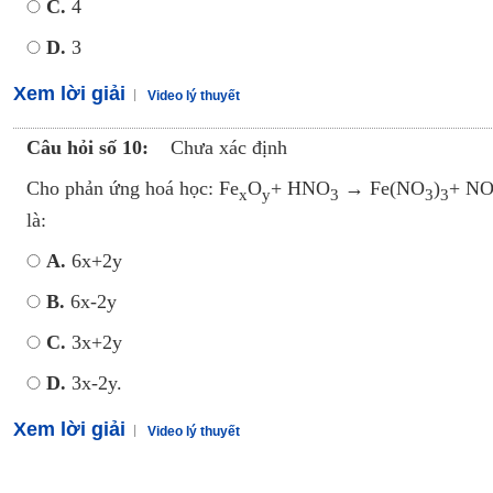
C.
4
D.
3
Xem lời giải
Video lý thuyết
Câu hỏi số 10:
Chưa xác định
Cho phản ứng hoá học: Fe
O
+ HNO
→ Fe(NO
)
+ N
x
y
3
3
3
là:
A.
6x+2y
B.
6x-2y
C.
3x+2y
D.
3x-2y.
Xem lời giải
Video lý thuyết