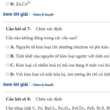
2+
D.
Zn,Cu
Xem lời giải
Video lý thuyết
Câu hỏi số 7:
Chưa xác định
Câu nào không đúng trong các câu sau?
A.
Nguyên tử kim loại chi nhường electron và phi kim 
B.
Tính khử của nguyên tử kim loại ngược với tính oxi
C.
Kim loại cỏ nhiều hoá trị mà ion đang ở mức oxi hóa 
D.
Với kim loại có một hóa trị, ion tương ứn chỉ có tín
Xem lời giải
Video lý thuyết
Câu hỏi số 8:
Chưa xác định
Cho từng chất C, Fe, BaCl
, Fe
O
, FeCO
, FeS, H
S, 
2
3
4
3
2