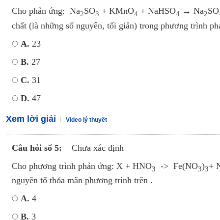
Cho phản ứng: Na
SO
+ KMnO
+ NaHSO
→ Na
SO
2
3
4
4
2
chất (là những số nguyên, tối giản) trong phương trình ph
A.
23
B.
27
C.
31
D.
47
Xem lời giải
Video lý thuyết
Câu hỏi số 5:
Chưa xác định
Cho phương trình phản ứng: X + HNO
-> Fe(NO­
)­
+ 
3
3
3
nguyên tố thỏa mãn phương trình trên .
A.
4
B.
3