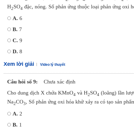
H
SO
đặc, nóng. Số phản ứng thuộc loại phản ứng oxi h
2
4
A.
6
B.
7
C.
9
D.
8
Xem lời giải
Video lý thuyết
Câu hỏi số 9:
Chưa xác định
Cho dung dịch X chứa KMnO
và H
SO
(loãng) lần lượ
4
2
4
Na
CO
, Số phản ứng oxi hóa khử xảy ra có tạo sản phẩm
2
3
A.
2
B.
1