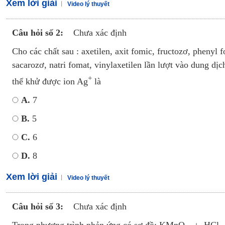
Xem lời giải
Video lý thuyết
Câu hỏi số 2:
Chưa xác định
Cho các chất sau : axetilen, axit fomic, fructozơ, phenyl f
sacarozơ, natri fomat, vinylaxetilen lần lượt vào dung d
+
thể khử được ion Ag
là
A.
7
B.
5
C.
6
D.
8
Xem lời giải
Video lý thuyết
Câu hỏi số 3:
Chưa xác định