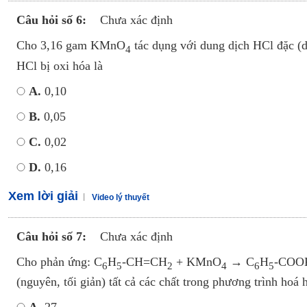
Câu hỏi số 6:
Chưa xác định
Cho 3,16 gam KMnO
tác dụng với dung dịch HCl đặc (d
4
HCl bị oxi hóa là
A.
0,10
B.
0,05
C.
0,02
D.
0,16
Xem lời giải
Video lý thuyết
Câu hỏi số 7:
Chưa xác định
Cho phản ứng: C
H
-CH=CH
+ KMnO
→ C
H
-COO
6
5
2
4
6
5
(nguyên, tối giản) tất cả các chất trong phương trình hoá 