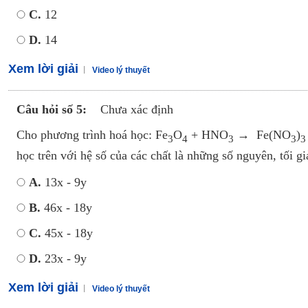
C.
12
D.
14
Xem lời giải
Video lý thuyết
Câu hỏi số 5:
Chưa xác định
Cho phương trình hoá học: Fe
O
+ HNO
→ Fe(NO
)
3
4
3
3
3
học trên với hệ số của các chất là những số nguyên, tối g
A.
13x - 9y
B.
46x - 18y
C.
45x - 18y
D.
23x - 9y
Xem lời giải
Video lý thuyết