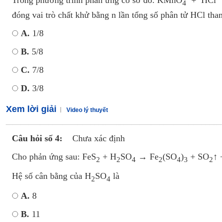
Trong phương trình phản ứng có sơ đồ: KMnO
+ HCl 
4
đóng vai trò chất khử bằng n lần tổng số phân tử HCl tham
A.
1/8
B.
5/8
C.
7/8
D.
3/8
Xem lời giải
Video lý thuyết
Câu hỏi số 4:
Chưa xác định
Cho phản ứng sau: FeS
+ H
SO
→ Fe
(SO
)
+ SO
↑ 
2
2
4
2
4
3
2
Hệ số cân bằng của H
SO
là
2
4
A.
8
B.
11