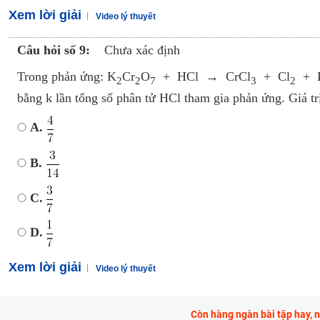
Xem lời giải
Video lý thuyết
Câu hỏi số 9:
Chưa xác định
Trong phản ứng: K­
Cr
O
+ HCl → CrCl
+ Cl
+ 
2
2
7
3
2
bằng k lần tổng số phân tử HCl tham gia phản ứng. Giá trị
A.
B.
C.
D.
Xem lời giải
Video lý thuyết
Còn hàng ngàn bài tập hay, 