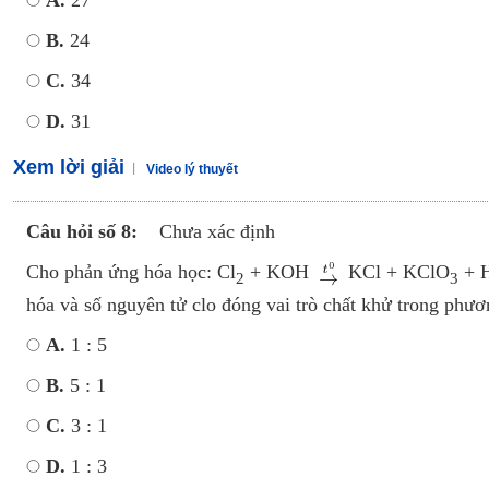
A.
27
B.
24
C.
34
D.
31
Xem lời giải
Video lý thuyết
Câu hỏi số 8:
Chưa xác định
Cho phản ứng hóa học: Cl
+ KOH
KCl + KClO
+ 
2
3
hóa và số nguyên tử clo đóng vai trò chất khử trong phươ
A.
1 : 5
B.
5 : 1
C.
3 : 1
D.
1 : 3