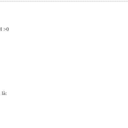
H >0
 là: