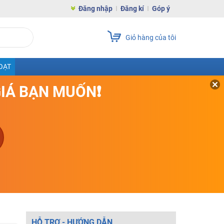
Đăng nhập
Đăng kí
Góp ý
Giỏ hàng của tôi
OẠT
GIÁ BẠN MUỐN❗
HỖ TRỢ - HƯỚNG DẪN