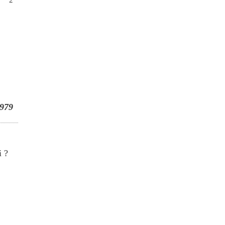
979
i ?