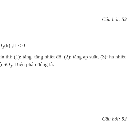
Câu hỏi:
53
O
(k) ;H < 0
3
 thì: (1): tăng tăng nhiệt độ, (2): tăng áp suất, (3): hạ nhiệt
độ SO
. Biện pháp đúng là:
3
Câu hỏi:
52