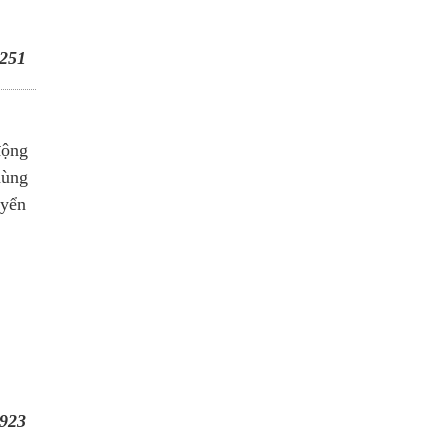
251
động
dùng
uyển
923