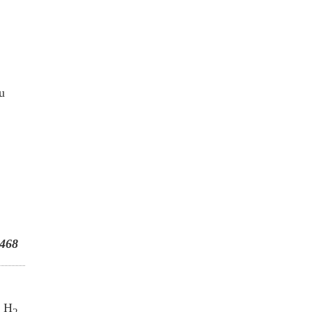
u
468
i H
2