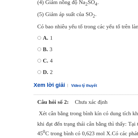
(4) Giảm nồng độ Na
SO
.
2
4
(5) Giảm áp suất của SO
.
2
Có bao nhiêu yếu tố trong các yếu tố trên l
A.
1
B.
3
C.
4
D.
2
Xem lời giải
Video lý thuyết
Câu hỏi số 2:
Chưa xác định
Xét cân bằng trong bình kín có dung tích k
khi đạt đến trạng thái cân bằng thì thấy: Tại
0
45
C trong bình có 0,623 mol X.Có các phát 