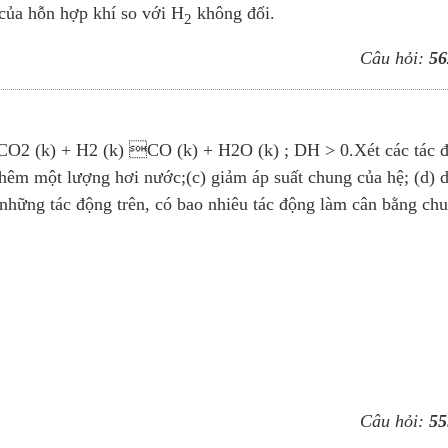
 của hỗn hợp khí so với H
không đổi.
2
Câu hỏi:
56
 CO2 (k) + H2 (k) CO (k) + H2O (k) ; DH > 0.Xét các tác 
Thêm một lượng hơi nước;(c) giảm áp suất chung của hệ; (d) 
những tác động trên, có bao nhiêu tác động làm cân bằng ch
Câu hỏi:
55