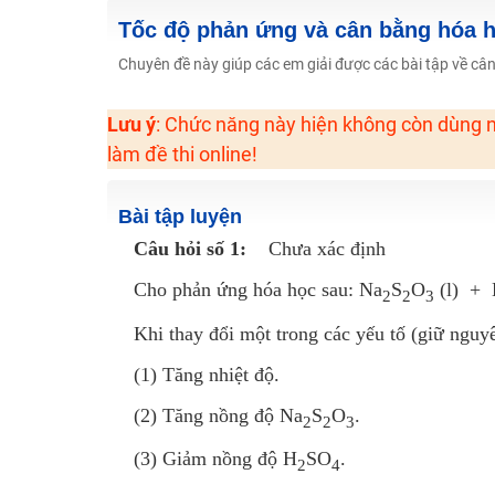
2K6! Lộ Trình Sun 2024 - Ba bước luyện thi TN THPT - Đ
Tốc độ phản ứng và cân bằng hóa 
Hot! Lễ hội đồng giá 449K - 499K toàn bộ khoá học tại
Chuyên đề này giúp các em giải được các bài tập về câ
Khuyến Mãi Khoá Học 1K Chỉ Từ 11-13/09/2024
Lưu ý
: Chức năng này hiện không còn dùng n
Đồng giá khóa học 499K - 399K (13/11-15/11)
làm đề thi online!
Khai giảng các khóa lớp 9 Toán - Lý - Hóa - Văn - Anh 
Khai giảng khóa Ngữ văn 7 - xây nền vững chắc cho tươn
Bài tập luyện
Luyện thi vào lớp 10 môn Toán, Văn, Hóa, Anh, Lý với giáo
Câu hỏi số 1:
Chưa xác định
Cho phản ứng hóa học sau: Na
S
O
(l) +
2
2
3
Khi thay đổi một trong các yếu tố (giữ nguyê
(1) Tăng nhiệt độ.
(2) Tăng nồng độ Na
S
O
.
2
2
3
(3) Giảm nồng độ H
SO
.
2
4