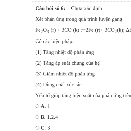
Câu hỏi số 6:
Chưa xác định
Xét phản ứng trong quá trình luyện gang
Fe
O
(r) + 3CO (k)
2Fe (r)+ 3CO
(k); ∆
2
3
2
Có các biện pháp:
(1) Tăng nhiệt độ phản ứng
(2) Tăng áp suất chung của hệ
(3) Giảm nhiệt độ phản ứng
(4) Dùng chất xúc tác
Yếu tố giúp tăng hiệu suất của phản ứng trên
A.
1
B.
1,2,4
C.
3