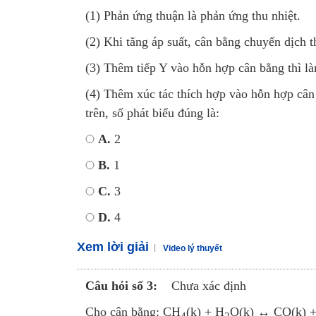
(1) Phản ứng thuận là phản ứng thu nhiệt.
(2) Khi tăng áp suất, cân bằng chuyển dịch t
(3) Thêm tiếp Y vào hỗn hợp cân bằng thì l
(4) Thêm xúc tác thích hợp vào hỗn hợp cân
trên, số phát biểu đúng là:
A.
2
B.
1
C.
3
D.
4
Xem lời giải
Video lý thuyết
Câu hỏi số 3:
Chưa xác định
Cho cân bằng: CH
(k) + H
O(k) ↔ CO(k) 
4
2