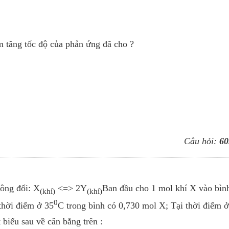
àm tăng tốc độ của phản ứng đã cho ?
Câu hỏi:
60
hông đổi: X
<=> 2Y
Ban đầu cho 1 mol khí X vào bìn
(khí)
(khí)
0
 thời điểm ở 35
C trong bình có 0,730 mol X; Tại thời điểm ở
biểu sau về cân bằng trên :