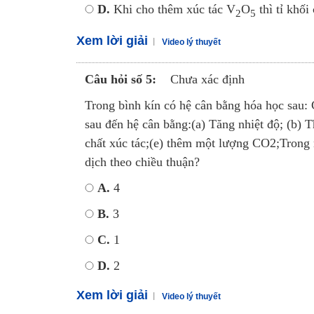
D.
Khi cho thêm xúc tác V
O
thì tỉ khối
2
5
Xem lời giải
Video lý thuyết
Câu hỏi số 5:
Chưa xác định
Trong bình kín có hệ cân bằng hóa học sau:
sau đến hệ cân bằng:(a) Tăng nhiệt độ; (b) 
chất xúc tác;(e) thêm một lượng CO2;Trong 
dịch theo chiều thuận?
A.
4
B.
3
C.
1
D.
2
Xem lời giải
Video lý thuyết