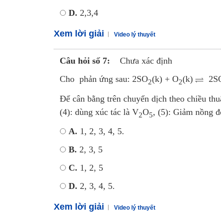
D.
2,3,4
Xem lời giải
Video lý thuyết
Câu hỏi số 7:
Chưa xác định
Cho phản ứng sau: 2SO
(k) + O
(k)
2S
2
2
Để cân bằng trên chuyển dịch theo chiều thuận
(4): dùng xúc tác là V
O
, (5): Giảm nồng 
2
5
A.
1, 2, 3, 4, 5.
B.
2, 3, 5
C.
1, 2, 5
D.
2, 3, 4, 5.
Xem lời giải
Video lý thuyết