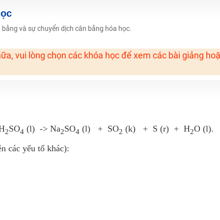
H ít nhất 25 điểm
học
 Tuyensinh247 (Từ 16-18/07/2025)
n bằng và sự chuyển dịch cân bằng hóa học.
ữa, vui lòng chọn các khóa học để xem các bài giảng ho
năm 2018
g lai!
 viên giỏi và nổi tiếng
 H
SO
(l) -> Na
SO
(l) + SO
(k) + S (r) + H
O (l).
2
4
2
4
2
2
n các yếu tố khác):