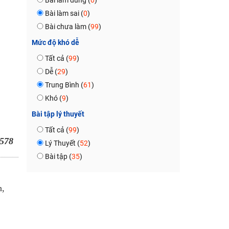
Bài làm đúng (
0
)
Bài làm sai (
0
)
Bài chưa làm (
99
)
Mức độ khó dễ
Tất cả (
99
)
Dễ (
29
)
Trung Bình (
61
)
Khó (
9
)
Bài tập lý thuyết
Tất cả (
99
)
578
Lý Thuyết (
52
)
Bài tập (
35
)
h,