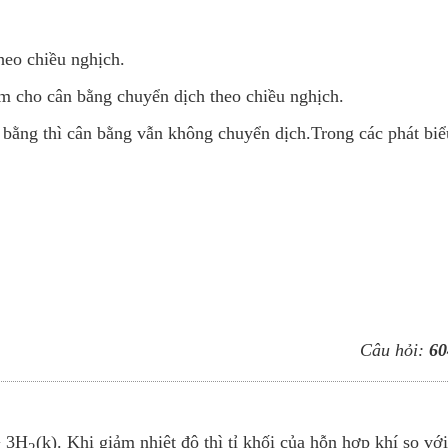
heo chiều nghịch.
àm cho cân bằng chuyển dịch theo chiều nghịch.
 bằng thì cân bằng vẫn không chuyển dịch.Trong các phát biể
Câu hỏi:
60
+ 3H
(k). Khi giảm nhiệt độ thì tỉ khối của hỗn hợp khí so vớ
2