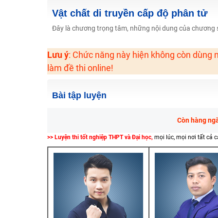
Học online lớp 2 với thầy cô giáo giỏi, nổi tiếng
Vật chất di truyền cấp độ phân tử
2K6! Lộ Trình Sun 2024 - Ba bước luyện thi TN THPT - Đ
Đây là chương trọng tâm, những nội dung của chương sẽ
Hot! Lễ hội đồng giá 449K - 499K toàn bộ khoá học tại
Lưu ý
: Chức năng này hiện không còn dùng n
Khuyến Mãi Khoá Học 1K Chỉ Từ 11-13/09/2024
làm đề thi online!
Đồng giá khóa học 499K - 399K (13/11-15/11)
Khai giảng các khóa lớp 9 Toán - Lý - Hóa - Văn - Anh 
Bài tập luyện
Khai giảng khóa Ngữ văn 7 - xây nền vững chắc cho tươn
Luyện thi vào lớp 10 môn Toán, Văn, Hóa, Anh, Lý với giáo
Còn hàng ngàn
>> Luyện thi tốt nghiệp THPT và Đại học,
mọi lúc, mọi nơi tất cả 