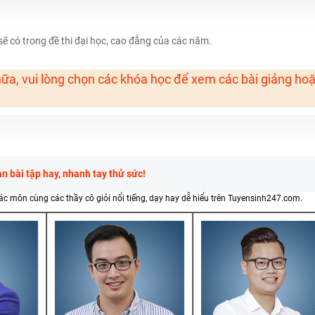
H ít nhất 25 điểm
 có trong đề thi đại học, cao đẳng của các năm.
 Tuyensinh247 (Từ 16-18/07/2025)
ữa, vui lòng chọn các khóa học để xem các bài giảng ho
năm 2018
g lai!
 viên giỏi và nổi tiếng
 bài tập hay, nhanh tay thử sức!
các môn cùng các thầy cô giỏi nổi tiếng, dạy hay dễ hiểu trên Tuyensinh247.com.