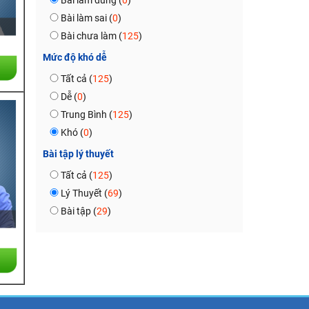
Bài làm đúng (
0
)
Bài làm sai (
0
)
Bài chưa làm (
125
)
Mức độ khó dễ
Tất cả (
125
)
Dễ (
0
)
Trung Bình (
125
)
Khó (
0
)
Bài tập lý thuyết
Tất cả (
125
)
Lý Thuyết (
69
)
Bài tập (
29
)