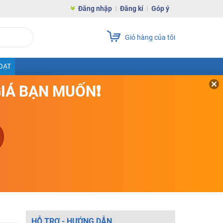
Đăng nhập
Đăng kí
Góp ý
Giỏ hàng của tôi
OẠT
GIÁ BẠN MUỐN❗
HỖ TRỢ - HƯỚNG DẪN