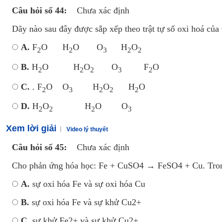
Câu hỏi số 44:
Chưa xác định
Dãy nào sau đây được sắp xếp theo trật tự số oxi hoá của
A.
F
O H
O O
H
O
2
2
3
2
2
B.
H
O H
O
O
F
O
2
2
2
3
2
C.
. F
O O
H
O
H
O
2
3
2
2
2
D.
H
O
H
O O
2
2
2
Xem lời giải
Video lý thuyết
Câu hỏi số 45:
Chưa xác định
Cho phản ứng hóa học: Fe + CuSO4 → FeSO4 + Cu. Trong
A.
sự oxi hóa Fe và sự oxi hóa Cu
B.
sự oxi hóa Fe và sự khử Cu2+
C.
sự khử Fe2+ và sự khử Cu2+