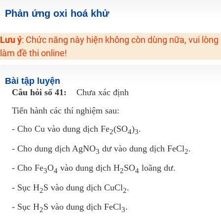
2K6! Lộ Trình Sun 2024 - Ba bước luyện thi TN THPT - ĐH ít nhất 25 điểm
Phản ứng oxi hoá khử
Hot! Lễ hội đồng giá 449K - 499K toàn bộ khoá học tại Tuyensinh247 (Từ
Lưu ý
: Chức năng này hiện không còn dùng nữa, vui lòng
Khuyến Mãi Khoá Học 1K Chỉ Từ 11-13/09/2024
làm đề thi online!
Đồng giá khóa học 499K - 399K (13/11-15/11)
Khai giảng các khóa lớp 9 Toán - Lý - Hóa - Văn - Anh năm 2018
Bài tập luyện
Khai giảng khóa Ngữ văn 7 - xây nền vững chắc cho tương lai!
Câu hỏi số 41:
Chưa xác định
Luyện thi vào lớp 10 môn Toán, Văn, Hóa, Anh, Lý với giáo viên giỏi và nổi 
Tiến hành các thí nghiệm sau:
- Cho Cu vào dung dịch Fe
(SO
)
.
2
4
3
- Cho dung dịch AgNO
dư vào dung dịch FeCl
.
3
2
- Cho Fe
O
vào dung dịch H
SO
loãng dư.
3
4
2
4
- Sục H
S vào dung dịch CuCl
.
2
2
- Sục H
S vào dung dịch FeCl
.
2
3