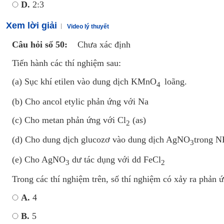
D.
2:3
Xem lời giải
Video lý thuyết
Câu hỏi số 50:
Chưa xác định
Tiến hành các thí nghiệm sau:
(a) Sục khí etilen vào dung dịch KMnO
loãng.
4
(b) Cho ancol etylic phản ứng với Na
(c) Cho metan phản ứng với Cl
(as)
2
(d) Cho dung dịch glucozơ vào dung dịch AgNO
trong 
3
(e) Cho AgNO
dư tác dụng với dd FeCl
3
2
Trong các thí nghiệm trên, số thí nghiệm có xảy ra phản ứ
A.
4
B.
5