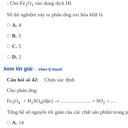
- Cho Fe
O
vào dung dịch HI.
2
3
Số thí nghiệm xảy ra phản ứng oxi hóa khử là
A.
4
B.
3
C.
5
D.
2
Xem lời giải
Video lý thuyết
Câu hỏi số 42:
Chưa xác định
Cho phản ứng:
Fe
O
+ H
SO
(đặc)
..................... + SO
+.....
3
4
2
4
2
Tổng hệ số nguyên tối giản của các chất sản phẩm trong 
A.
14