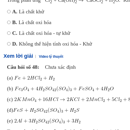
2
2
2
2
A.
Là chất khử
B.
Là chất oxi hóa
C.
Là chất oxi hóa - tự khử
D.
Không thể hiện tính oxi hóa - Khử
Xem lời giải
Video lý thuyết
Câu hỏi số 48:
Chưa xác định
(a)
(b)
(c)
(d)
(e)