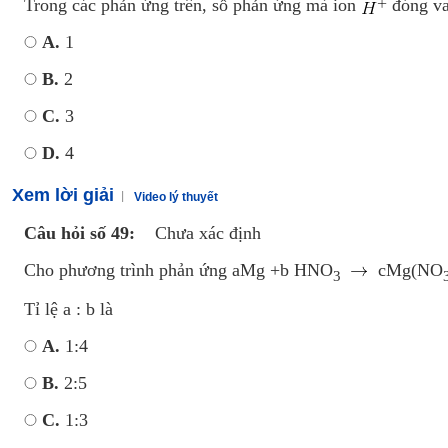
Trong các phản ứng trên, số phản ứng mà ion
đóng vai
A.
1
B.
2
C.
3
D.
4
Xem lời giải
Video lý thuyết
Câu hỏi số 49:
Chưa xác định
Cho phương trình phản ứng aMg +b HNO
cMg(NO
3
Tỉ lệ a : b là
A.
1:4
B.
2:5
C.
1:3