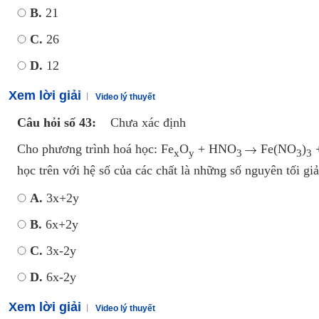
B.
21
C.
26
D.
12
Xem lời giải
Video lý thuyết
Câu hỏi số 43:
Chưa xác định
Cho phương trình hoá học: Fe
O
+ HNO
Fe(NO
)
x
y
3
3
3
học trên với hệ số của các chất là những số nguyên tối g
A.
3x+2y
B.
6x+2y
C.
3x-2y
D.
6x-2y
Xem lời giải
Video lý thuyết