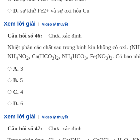
D.
sự khử Fe2+ và sự oxi hóa Cu
Xem lời giải
Video lý thuyết
Câu hỏi số 46:
Chưa xác định
Nhiệt phân các chất sau trong bình kín không có oxi. (NH
NH
NO
, Ca(HCO
)
, NH
HCO
, Fe(NO
)
. Có bao nh
4
2
3
2
4
3
3
3
A.
3
B.
5
C.
4
D.
6
Xem lời giải
Video lý thuyết
Câu hỏi số 47:
Chưa xác định
Trong phản ứng Cl
+ Ca(OH)
CaOCl
+ H
O. Khẳ